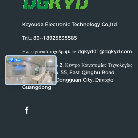
Keyouda Electronic Technology Co.,ltd
Τηλ.:
86--18925835585
Ηλεκτρονικό ταχυδρομείο:
dgkyd01@dgkyd.com
Διεύθυνση:
Κτίριο 2, Κέντρο Καινοτομίας Τεχνολογίας
Lihe Zijing, No. 55, East Qinghu Road,
Qingxi Town, Dongguan City, Επαρχία
Guangdong