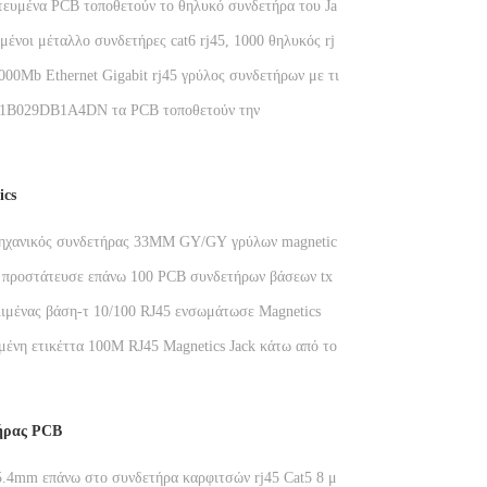
τευμένα PCB τοποθετούν το θηλυκό συνδετήρα του Jack
ων rj45, δευτερεύουσα είσοδος
ένοι μέταλλο συνδετήρες cat6 rj45, 1000 θηλυκός rj45
κός γρύλος Gigabit
00Mb Ethernet Gigabit rj45 γρύλος συνδετήρων με τις
magnetics Y/G
B029DB1A4DN τα PCB τοποθετούν την
νη ετικέττα ενότητας Magnetics RJ45 Jack επάνω στο
οχών Cat5 Ethernet
ics
μηχανικός συνδετήρας 33MM GY/GY γρύλων magnetics
ethernet
α προστάτευσε επάνω 100 PCB συνδετήρων βάσεων tx
ετεί με το magnetics, krj-H001WDNL
λιμένας βάση-τ 10/100 RJ45 ενσωμάτωσε Magnetics
που οδηγήθηκε
ένη ετικέττα 100M RJ45 Magnetics Jack κάτω από το
σημείου εισόδου Rj45 δικτύων
τήρας PCB
5.4mm επάνω στο συνδετήρα καρφιτσών rj45 Cat5 8 με