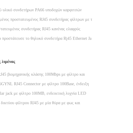
ύ υλικό συνδετήρων PA66 υποδοχών καρφιτσών
Σ RJ45 12 χρώματος
ένος προστατευμένος RJ45 συνδετήρας φίλτρων με την
σπίδα 8P12C
τατευμένος συνδετήρας RJ45 κανένας ελαφρύς
ς δικτύων προστατευτικών καλυμμάτων
 προστάτευσε το θηλυκό συνδετήρα Rj45 Ethernet Jack
ασχηματιστή, 11.5mm
ς λιμένας
J45 βιομηχανικής κλάσης 100Mbps με φίλτρο και
τιστή λωρίδας φωτός
GYNL RJ45 Connector με φίλτρο 100Base, ένδειξη
ωρακισμένο αρθρωτό βύσμα RJ45
ar jack με φίλτρο 100MB, ενδεικτική λυχνία LED
 και θωρακισμένο μεταλλικό σύνδεσμο για δικτυακές
δικτύου φίλτρου RJ45 με μία θύρα με φως και
α PBT DGKYD411Q008DF3A1D