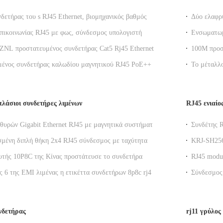
νδετήρας του s RJ45 Ethernet, βιομηχανικός βαθμός
Δύο ελαφρ
ό Rj45 Jack υψηλής επίδοσης
ΕΜΒΥΘΙΣΗ
πικοινωνίας RJ45 με φως, σύνδεσμος υπολογιστή
Ενσωματωμ
ίας 8P8C 100Mbps KRJ-SH105WDENL
ελαφριά α
NL προστατευμένος συνδετήρας Cat5 Rj45 Ethernet
100M προσ
γήσεις μετασχηματιστών Y/G
συνδετήρα
ένος συνδετήρας καλωδίου μαγνητικού RJ45 PoE++
Το μέταλλο
e-T / TX για δρομολογητή DGKYD111B144GWA1DPQ
χωρίς μετ
λάσιοι συνδετήρες λιμένων
RJ45 ενιαίο
θυρών Gigabit Ethernet RJ45 με μαγνητικά συστήματα
Συνδέτης R
ση υψηλής ταχύτητας
μετασχημα
ένη διπλή θήκη 2x4 RJ45 σύνδεσμος με ταχύτητα
KRJ-SH256
λευρική τοποθέτηση
LED και θ
τής 10P8C της Κίνας προστάτευσε το συνδετήρα
RJ45 modul
ernet RJ45 1 X 4 λιμένα με τον εσωτερικό
κατάστασης
ες 6 της EMI λιμένας η ετικέττα συνδετήρων 8p8c rj45
Σύνδεσμος 
τιστή
διεπαφές
άνω
προστασί
υνδετήρας
rj11 γρύλος