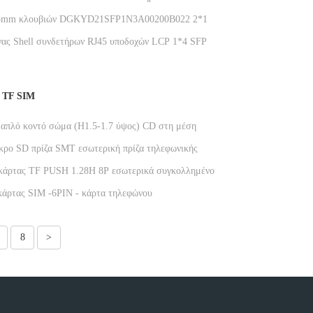
νών SFP
25mm κλουβιών DGKYD21SFP1N3A00200B022 2*1
σφόρων συνδετήρων 15U RJ45 SFP
νας Shell συνδετήρων RJ45 υποδοχών LCP 1*4 SFP
ας
 TF SIM
 απλό κοντό σώμα (H1.5-1.7 ύψος) CD στη μέση
κή θάλασσα DGKYDTP15H9A6A2Y3WSW286
κρο SD πρίζα SMT εσωτερική πρίζα τηλεφωνικής
ησης DGKYDTP145H8A6A2Y3WSN286
κάρτας TF PUSH 1.28H 8P εσωτερικά συγκολλημένος
κάρτας τηλεφώνου DGKYDTF128H8A6A2Y3WSN286
κάρτας SIM -6PIN - κάρτα τηλεφώνου
M18H6A6A2Y3WSG286
8
>