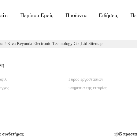
πίτι
Περίπου Εμείς
Προϊόντα
Ειδήσεις
Πε
δα
Κίνα Keyouda Electronic Technology Co.,ltd Sitemap
ση
οφίλ
Γύρος εργοστασίων
εγχος
υπηρεσία της εταιρίας
et συνδετήρας
rj45 προστα