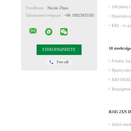
λιμένων RJ
100 βάση-τ
Υπεύθυνος :
Nicole Zhuo
Magnetics 
Τηλεφωνικό νούμερο :
+86 18925835585
Προστατευ
σωρός Jack
KRJ - το 
Rj45 ο θηλ
10 συνδετή
Ενιαίος λι
Free call
H009GYNL 
Βρύση κάτω
1000BASE 
KRJ-SH202
οδηγημένο
με LED δεί
Βιομηχανικ
Ethernet Δ
RJ45 2XN DI
Διπλό κατ
βάσεων και