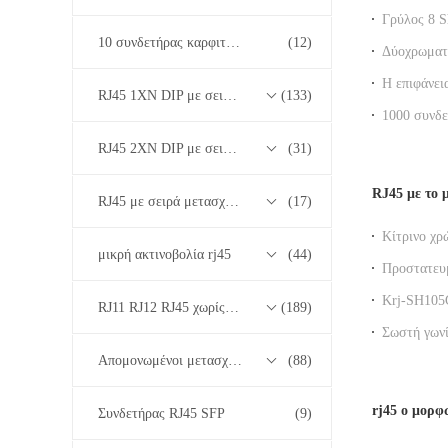
Γρύλος 8 S
δικτύων κα
10 συνδετήρας καρφιτσών RJ45
(12)
Δύοχρωματι
301EGOGOE
Η επιφάνει
RJ45 1XN DIP με σειρά μετασχηματιστών βάσης-T 10/100/1000M
(133)
και κλιπ ε
γωνίας eth
1000 συνδ
συμμόρφωσ
RJ45 2XN DIP με σειρά μετασχηματιστών βάσης-T 10/100/1000M
(31)
RJ45 με το 
RJ45 με σειρά μετασχηματιστών 2.5G/5G/10G Base-T
(17)
Κίτρινο χρ
μικρή ακτινοβολία rj45
(44)
μετασχηματ
Προστατευμ
ενσωματωμ
Krj-SH105
RJ11 RJ12 RJ45 χωρίς σειρά μετασχηματιστών
(189)
μετασχηματ
Σωστή γωνί
δικτύων με
Απομονωμένοι μετασχηματιστές
(88)
rj45 ο μορφ
Συνδετήρας RJ45 SFP
(9)