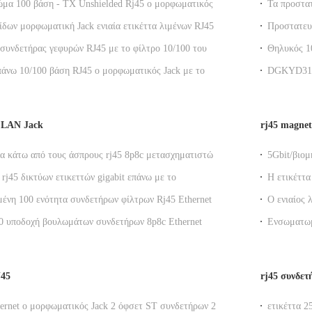
ώμα 100 βάση - TX Unshielded Rj45 ο μορφωματικός
Τα προστα
YD111B002IWB1D
10p8c βάσε
ίδων μορφωματική Jack ενιαία ετικέττα λιμένων RJ45
Προστατευμ
ην έξοδο εργοστασίων Magnetics
μορφωματι
συνδετήρας γεφυρών RJ45 με το φίλτρο 10/100 του
Θηλυκός 10
N βασίζει το δευτερεύον εργοστάσιο εισόδων που
οδηγήσεις 
πάνω 10/100 βάση RJ45 ο μορφωματικός Jack με το
DGKYD311
εται
s δικτύων και τα δάχτυλα της EMI
ενσωματωμέ
cOem υποδ
 LAN Jack
rj45 magnet
τα κάτω από τους άσπρους rj45 8p8c μετασχηματιστών
5Gbit/βιο
τήρες γρύλων χωρίς προστατευμένος
του s RJ45 
 rj45 δικτύων ετικεττών gigabit επάνω με το
Η ετικέττ
ιστή/το εσωτερικό magnetics Rj45
rj45 τοποθ
νη 100 ενότητα συνδετήρων φίλτρων Rj45 Ethernet
Ο ενιαίος 
ού LAN βάση-TX
Jack, G/Y 
0 υποδοχή βουλωμάτων συνδετήρων 8p8c Ethernet
Ενσωματωμ
άση-TX RJ45
συνδετήρα 
J45
rj45 συνδε
hernet ο μορφωματικός Jack 2 όφσετ ST συνδετήρων 2x1
ετικέττα 2