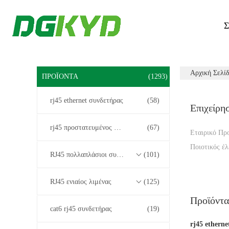
Σ
Αρχική Σελί
ΠΡΟΪΌΝΤΑ
(1293)
rj45 ethernet συνδετήρας
(58)
Επιχείρη
rj45 προστατευμένος συνδετήρας
(67)
Εταιρικό Πρ
Ποιοτικός έλ
RJ45 πολλαπλάσιοι συνδετήρες λιμένων
(101)
RJ45 ενιαίος λιμένας
(125)
Προϊόντα
cat6 rj45 συνδετήρας
(19)
rj45 ethern