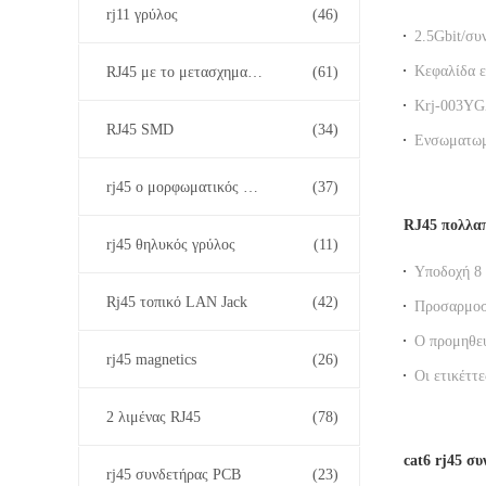
rj11 γρύλος
(46)
2.5Gbit/συ
μορφωματικ
Κεφαλίδα ε
RJ45 με το μετασχηματιστή
(61)
επικοινων
Krj-003YGZ
RJ45 SMD
(34)
με τις οδη
Ενσωματωμ
10/100Bas
rj45 ο μορφωματικός Jack
(37)
RJ45 πολλαπ
rj45 θηλυκός γρύλος
(11)
Υποδοχή 8 
για δικτύω
Rj45 τοπικό LAN Jack
(42)
Προσαρμοσμ
Cat6 και π
Ο προμηθευ
rj45 magnetics
(26)
Gigabit eth
Οι ετικέττ
μετασχημα
ethernet επ
2 λιμένας RJ45
(78)
cat6 rj45 σ
rj45 συνδετήρας PCB
(23)