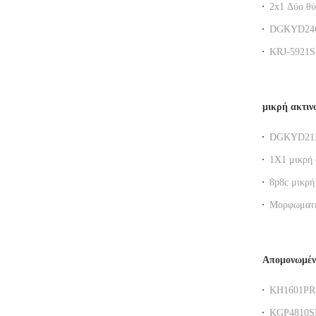
2x1 Δύο θύ
φίλτρο
DGKYD24Q0
λιμένας φι
KRJ-5921S
κίτρινο κα
shielded ne
μικρή ακτιν
DGKYD211Q
ακτινοβολί
1X1 μικρή 
8p8c μικρή
Μορφωματι
Απομονωμένο
KH1601PR 
μετασχηματ
KGP4810SR 