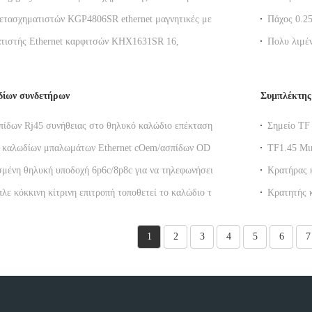
σόδου, μοντάρισμα SMD
οπτικών ι
ετασχηματιστών KGP4806SR ethernet μαγνητικές με τη
Πάχος 0.
ω στο μετασχηματιστή Ethernet ethernet
χαλκός φω
τιστής Ethernet καρφιτσών KHX1631SR 16,
Πολυ λιμέ
ιστής SMT cat5 Ethernet
οπτικής ίν
δίων συνδετήρων
Συμπλέκτης
ίδων Rj45 συνήθειας στο θηλυκό καλώδιο επέκτασης
Σημείο TF
αλωδιακών δικτύων Ethernet
τηλεφωνι
ή καλωδίων μπαλωμάτων Ethernet cOem/ασπίδων ODM
TF1.45 Μι
ετεί το καλώδιο μπαλωμάτων υποδοχών Rj45
συγκόλλ
ένη θηλυκή υποδοχή 6p6c/8p8c για να τηλεφωνήσει
Κρατήρας 
ιο μπαλωμάτων Ethernet βουλωμάτων με την ΚΑΠ
κάτοχος 
πλε κόκκινη κίτρινη επιτροπή τοποθετεί το καλώδιο του
Κρατητής 
N καλωδίων UTP Cat5 Cat5e Cat6 Cat7 Ethernet
DGKYDSI
1
2
3
4
5
6
7