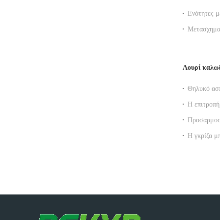
σημείο ει
Ενότητες μ
δύναμη πάν
Μετασχημα
μετασχηματ
Λουρί καλω
Θηλυκό ασπ
Ethernet κ
Η επιτροπ
8p8c τοποθ
Προσαρμοσμ
στο καλώδ
Η γκρίζα μ
σκόνης
τοπικού LA