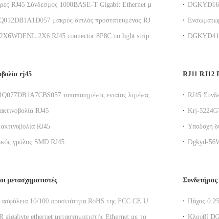
ρες RJ45 Σύνδεσμος 1000BASE-T Gigabit Ethernet με
DGKYD161
23.88mm R
12DB1A1D057 μακρύς διπλός προστατευμένος RJ45
Ενσωματωμ
λτραρισμένος Gigabit συνδετήρας στρώματος 2x4 με
νεροχυτώ
2X6WDENL 2X6 RJ45 connector 8P8C no light strip
DGKYD411
ι πράσινο LEDs
RJ45 Gigab
twork port socket
Ethernet C
οβολία rj45
RJ11 RJ12 
077DB1A7CBS057 τυποποιημένος ενιαίος λιμένας
RJ45 Συνδ
α RJ45 ο μορφωματικός Jack SMD 1 X 1 μικρή
Διαμόρφωσ
ακτινοβολία RJ45
Krj-5224G
συνδετήρα
 ακτινοβολία RJ45
Υποδοχή δ
ασπίδα
ελαφρύ ευ
κός γρύλος SMD RJ45
Dgkyd-56W
γρύλων λιμ
ι μετασχηματιστές
Συνδετήρας
ασφάλεια 10/100 προσιτότητα RoHS της FCC CE UL
Πάχος 0.2
ιστών Ethernet
RJ45 30U 
gigabyte ethernet μετασχηματιστής Ethernet με το
Κλουβί D