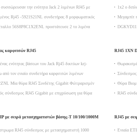
45/Jk με Leds
LEDs, ΒΆΣ
 συσσώρευσαν την ενότητα Jack 2 λιμένων RJ45 με
1x2 ο διπλ
η εμβύθιση που σωστής γωνίας τοποθετεί
RJ45 για τ
μένος Rj45 -5921S21NL συνδετήρας 8 μορφωματικός
Μεγαμπίτ 
 KRJ όφσετ του Jack 2x1 καρφιτσών
εσωτερική 
μέταλλο 56S8P8C1X2ENL προστάτευσε 2 το λιμένα
DGKYD111B
υκός Jack καμία ετικέττα LEDS επάνω
ενσωματωμέ
φωτός
ρας καρφιτσών RJ45
RJ45 1XN D
μένας ενότητας βάσεων του Jack Rj45 δικτύων krj-
Θωρακισμέ
Gigabit με LEDs
μετασχηματ
 από τον ενιαίο συνδετήρα καρφιτσών λιμένων
Σύνδεσμος
Rj45 10, μορφωματικός συνδετήρας Rj45 με
πρίζα για 
ZNL Μία θύρα RJ45 Συνδέτης Gigabit Φιλτραρισμένο
Θύρα Βιομ
ς
κτη και προστασία για βιομηχανική θύρα Ethernet
αρθρωτή υ
ός σύνδεσμος RJ45 Gigabit με επιχρύσωση για θύρα
RJ45 σύνδ
ιεπαφή δικτύου
προστασία
P με σειρά μετασχηματιστών βάσης-T 10/100/1000M
RJ45 με σε
άστρωμα RJ45 σύνδεσμος με μετασχηματιστή 1000
Ενιαία ΕΤ
 απόδοση Cat6 για δίκτυα Ethernet
συνδετήρα