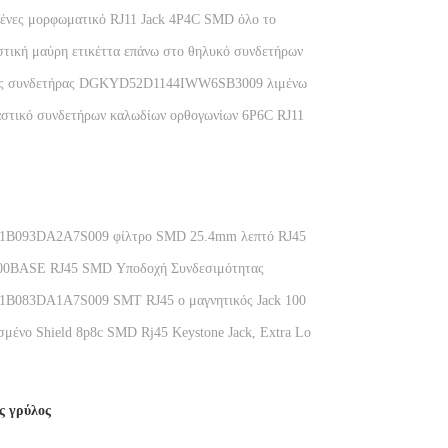
ιμένες μορφωματικό RJ11 Jack 4P4C SMD όλο το
χωρίς φως
στική μαύρη ετικέττα επάνω στο θηλυκό συνδετήρων
 χωρίς φίλτρο
ίος συνδετήρας DGKYD52D1144IWW6SB3009 λιμένων
Jack Black σειράς
αστικό συνδετήρων καλωδίων ορθογωνίων 6P6C RJ11
B093DA2A7S009 φίλτρο SMD 25.4mm λεπτό RJ45
ματωμένος μετασχηματιστής 8P8C δικτύων
00BASE RJ45 SMD Υποδοχή Συνδεσιμότητας
νίας DGKYD911B031GWW7S
B083DA1A7S009 SMT RJ45 ο μαγνητικός Jack 100
ισης βάση-τ με Leds
μένο Shield 8p8c SMD Rj45 Keystone Jack, Extra Low
thernet Connector KRJ-85A85MMNL
ς γρύλος