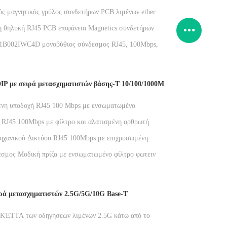
Η 100 - TX
ός μαγνητικός γρύλος συνδετήρων PCB λιμένων ethernet
ην επικοινωνία
η θηλυκή RJ45 PCB επιφάνεια Magnetics συνδετήρων
τοποθετεί
002IWC4D μονοβύθιος σύνδεσμος RJ45, 100Mbps,
νο φίλτρο, πλήρως πλαστικό, χωρίς πρίζα δικτύου
IP με σειρά μετασχηματιστών βάσης-T 10/100/1000M
νη υποδοχή RJ45 100 Mbps με ενσωματωμένο
ιστή δικτύου και χωρίς λωρίδα φωτός
 RJ45 100Mbps με φίλτρο και αλατισμένη αρθρωτή
εφαρμογές PCB
ηχανικού Δικτύου RJ45 100Mbps με επιχρυσωμένη
ποδοχή 6U
εσμος Μοδική πρίζα με ενσωματωμένο φίλτρο φωτεινής
ς και χρυσοκάλυψη 6u
ιρά μετασχηματιστών 2.5G/5G/10G Base-T
ΙΚΈΤΤΑ των οδηγήσεων λιμένων 2.5G κάτω από το
 δικτύων RJ45