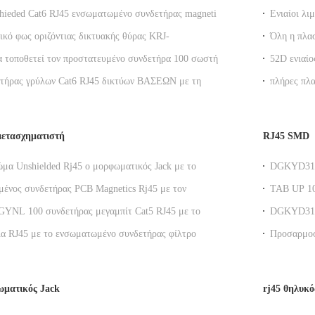
hieded Cat6 RJ45 ενσωματωμένο συνδετήρας magnetics
Ενιαίοι λ
ρφιτσών για το δρομολογητή
πλαστικό 
κό φως οριζόντιας δικτυακής θύρας KRJ-
Όλη η πλα
NL Gigabit RJ45 σύνδεσμος επικοινωνίας με λάμπα
RJ11 6P6C
α τοποθετεί τον προστατευμένο συνδετήρα 100 σωστής
52D ενια
λαστικού
ernet rj45 ΒΆΣΗ - οδηγήσεις TX Y/G
6P6C RJ11 
ετήρας γρύλων Cat6 RJ45 δικτύων ΒΑΣΕΩΝ με τη
πλήρες πλ
η RoHS δάχτυλων της EMI
χωρίς φως
μετασχηματιστή
RJ45 SMD
ώμα Unshielded Rj45 ο μορφωματικός Jack με το
DGKYD311
ιστή, βάση 100 - Τ
100M ενσω
ένος συνδετήρας PCB Magnetics Rj45 με τον
TAB UP 1
ένο μετασχηματιστή εξατομικεύσιμο
Επικοινω
GYNL 100 συνδετήρας μεγαμπίτ Cat5 RJ45 με το
DGKYD311
ιστή για το διακόπτη δικτύωσης, LEDs
πιάτο ρύθμ
α RJ45 με το ενσωματωμένο συνδετήρας φίλτρο
Προσαρμοσ
τασχηματιστών gigabit
Profile E
ωματικός Jack
rj45 θηλυκό