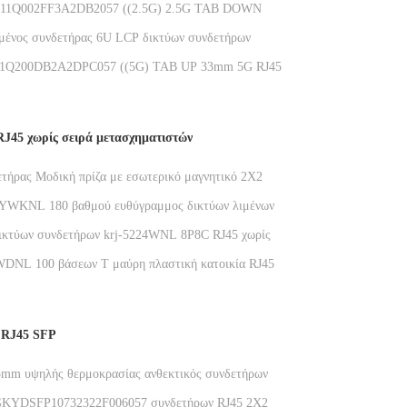
1Q002FF3A2DB2057 ((2.5G) 2.5G TAB DOWN
J45 Ethernet Jack με LED
ένος συνδετήρας 6U LCP δικτύων συνδετήρων
ν SMT 2.5G φίλτρων DGKYD211Q575AA2A7CBS2057
Q200DB2A2DPC057 ((5G) TAB UP 33mm 5G RJ45
it
onnector με μεταλλική ασπίδα
RJ45 χωρίς σειρά μετασχηματιστών
ετήρας Μοδική πρίζα με εσωτερικό μαγνητικό 2X2
η θύρας CAT6 συμβατή
YWKNL 180 βαθμού ευθύγραμμος δικτύων λιμένων
ς συσκευασίας RJ45 υποδοχών κενός με το φως χωρίς
ικτύων συνδετήρων krj-5224WNL 8P8C RJ45 χωρίς
θύ βούλωμα 180 βαθμού
DNL 100 βάσεων Τ μαύρη πλαστική κατοικία RJ45
ένων σωστής γωνίας Rj45 ενιαία χωρίς μετασχηματιστή
 RJ45 SFP
5mm υψηλής θερμοκρασίας ανθεκτικός συνδετήρων
SFP
GKYDSFP10732322F006057 συνδετήρων RJ45 2X2