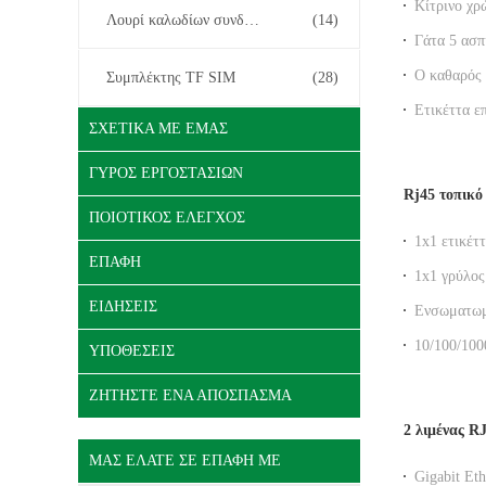
Κίτρινο χρ
Λουρί καλωδίων συνδετήρων
(14)
Jack DGK
Γάτα 5 ασπ
επάνω με τ
Ο καθαρός 
Συμπλέκτης TF SIM
(28)
τοπικού LA
Ετικέττα ε
προσαρμόζ
ΣΧΕΤΙΚΆ ΜΕ ΕΜΆΣ
φίλτρο Led
ΓΎΡΟΣ ΕΡΓΟΣΤΑΣΊΩΝ
Rj45 τοπικό
ΠΟΙΟΤΙΚΌΣ ΈΛΕΓΧΟΣ
1x1 ετικέτ
ΕΠΑΦΉ
RJ45 συνδε
1x1 γρύλος
μετασχηματ
ΕΙΔΉΣΕΙΣ
Ενσωματωμέ
του τοπικ
10/100/100
ΥΠΟΘΈΣΕΙΣ
δικτύων β
ΖΗΤΉΣΤΕ ΈΝΑ ΑΠΌΣΠΑΣΜΑ
2 λιμένας R
ΜΑΣ ΕΛΆΤΕ ΣΕ ΕΠΑΦΉ ΜΕ
Gigabit Et