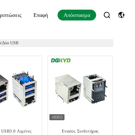
ριπτώσεις
Επαφή
Απόσπασμα
ό/Δύο USB
ί USB3.0 Λιμένες
Ενιαίος Συνδετήρας