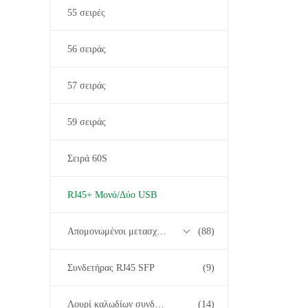
55 σειρές
56 σειράς
57 σειράς
59 σειράς
Σειρά 60S
RJ45+ Μονό/Δύο USB
Απομονωμένοι μετασχηματιστές
(88)
Συνδετήρας RJ45 SFP
(9)
Λουρί καλωδίων συνδετήρων
(14)