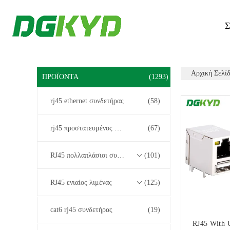
Σ
Αρχική Σελί
ΠΡΟΪΌΝΤΑ
(1293)
rj45 ethernet συνδετήρας
(58)
rj45 προστατευμένος συνδετήρας
(67)
RJ45 πολλαπλάσιοι συνδετήρες λιμένων
(101)
RJ45 ενιαίος λιμένας
(125)
cat6 rj45 συνδετήρας
(19)
RJ45 With 