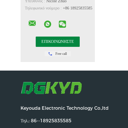
Υπεύθυνος :
Nicole Zhuo
Τηλεφωνικό νούμερο :
+86 18925835585
Free call
Keyouda Electronic Technology Co.,ltd
Τηλ.:
86--18925835585