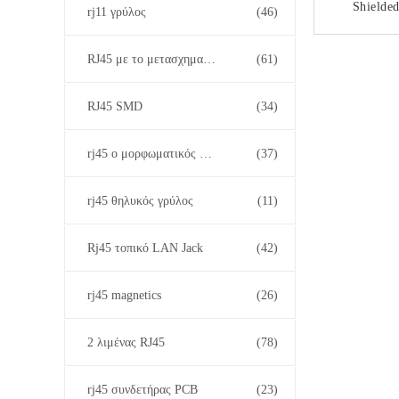
Shielded
rj11 γρύλος
(46)
Witho
DGKYDRU
ΕΠΙΚ
RJ45 με το μετασχηματιστή
(61)
Y
RJ45 SMD
(34)
rj45 ο μορφωματικός Jack
(37)
rj45 θηλυκός γρύλος
(11)
Rj45 τοπικό LAN Jack
(42)
rj45 magnetics
(26)
2 λιμένας RJ45
(78)
rj45 συνδετήρας PCB
(23)