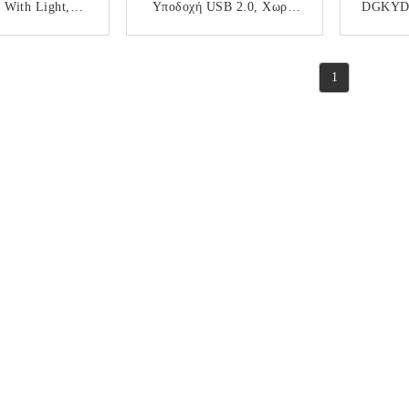
 With Light,
Υποδοχή USB 2.0, Χωρίς
DGKYD
ut Filter
Φίλτρο, Λωρίδα Φωτισμού,
B
121188AB1WD
Θωράκιση, Στοιβασμένη
Μορφωμα
ΟΙΝΩΝΉΣΤΕ
ΕΠΙΚΟΙΝΩΝΉΣΤΕ
ΕΠ
1054
Θύρα Δικτύου
1
DGKYDRU22188AB1WDD
1080