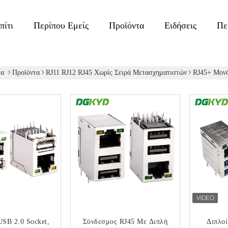
πίτι
Περίπου Εμείς
Προϊόντα
Ειδήσεις
Πε
δα
Προϊόντα
RJ11 RJ12 RJ45 Χωρίς Σειρά Μετασχηματιστών
RJ45+ Μον
USB 2.0 Socket,
Σύνδεσμος RJ45 Με Διπλή
Διπλο