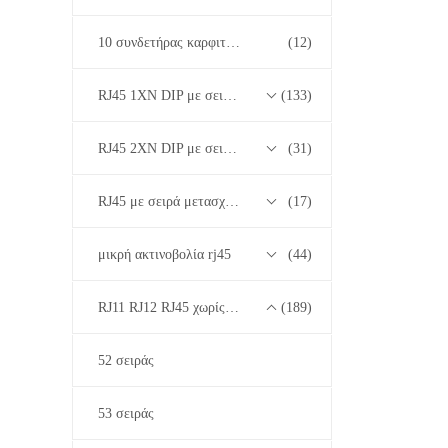
10 συνδετήρας καρφιτσών RJ45
(12)
RJ45 1XN DIP με σειρά μετασχηματιστών βάσης-T 10/100/1000M
(133)
RJ45 2XN DIP με σειρά μετασχηματιστών βάσης-T 10/100/1000M
(31)
RJ45 με σειρά μετασχηματιστών 2.5G/5G/10G Base-T
(17)
μικρή ακτινοβολία rj45
(44)
RJ11 RJ12 RJ45 χωρίς σειρά μετασχηματιστών
(189)
52 σειράς
53 σειράς