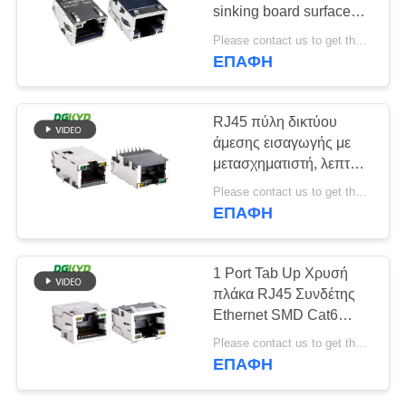
sinking board surface
SITEMAP
mount Ethernet port
Please contact us to get the latest price. MOQ:Διαπραγμάτευση
socket RJ45 female
ΕΠΑΦΉ
20
socket
ΠΟΛΙΤΙΚΉ
cat6 rj45
DGKYD211Q639DF5A7CBS
ΜΥΣΤΙΚΌΤΗΤΑΣ
RJ45 πύλη δικτύου
συνδετήρας
άμεσης εισαγωγής με
μετασχηματιστή, λεπτή
πλάκα βύθισης
Please contact us to get the latest price. MOQ:1 κομμάτι
DGKYD1511B031CB2W7CB
ΕΠΑΦΉ
46
1 Port Tab Up Χρυσή
πλάκα RJ45 Συνδέτης
rj11 γρύλος
Ethernet SMD Cat6
Καλώδιο Rj45 Extra Low
Please contact us to get the latest price. MOQ:1 κομμάτι
Frofile KRJ-
ΕΠΑΦΉ
CB329YGZENL