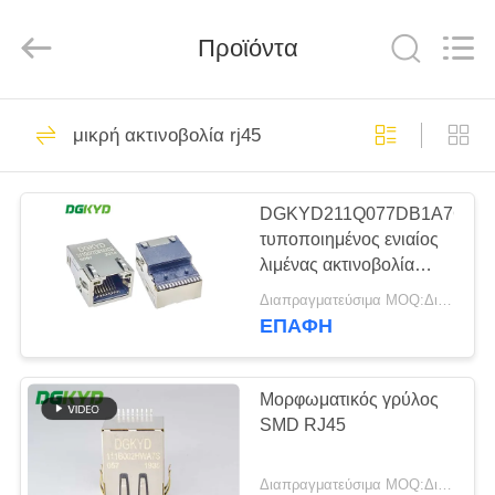
Keyouda
Electronic
Technology
Προϊόντα
Co.,ltd.
All
Rights
Reserved.
ΣΠΊΤΙ
58
μικρή ακτινοβολία rj45
rj45 ethernet
ΠΡΟΪΌΝΤΑ
συνδετήρας
DGKYD211Q077DB1A7CBS
τυποποιημένος ενιαίος
ΕΜΦΆΝΙΣΗ
λιμένας ακτινοβολία
VR
RJ45 ο μορφωματικός
Διαπραγματεύσιμα MOQ:Διαπραγματεύσιμος
Jack SMD 1 X 1 μικρή
ΕΠΑΦΉ
67
ΠΕΡΊΠΟΥ
rj45
ΕΜΕΊΣ
Μορφωματικός γρύλος
SMD RJ45
προστατευμένος
ΓΎΡΟΣ
συνδετήρας
Διαπραγματεύσιμα MOQ:Διαπραγματεύσιμος