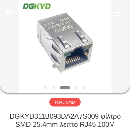
Keyouda
Electronic
Technology
Co.,ltd.
All
Rights
Reserved.
ΣΠΊΤΙ
ΠΡΟΪΌΝΤΑ
ΕΜΦΆΝΙΣΗ
VR
ΠΕΡΊΠΟΥ
ΕΜΕΊΣ
RJ45 SMD
DGKYD311B093DA2A7S009 φίλτρο
ΓΎΡΟΣ
SMD 25.4mm λεπτό RJ45 100M