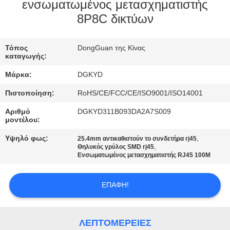
ΕΡΓΟΣΤΑΣΊΩΝ
ενσωματωμένος μετασχηματιστής
8P8C δικτύων
ΠΟΙΟΤΙΚΌΣ
Τόπος
DongGuan της Κίνας
ΈΛΕΓΧΟΣ
καταγωγής:
Μάρκα:
DGKYD
ΜΑΣ
Πιστοποίηση:
RoHS/CE/FCC/CE/ISO9001/ISO14001
ΕΛΆΤΕ
Αριθμό
DGKYD311B093DA2A7S009
ΣΕ
μοντέλου:
ΕΠΑΦΉ
Υψηλό φως:
,
25.4mm αντικαθιστούν το συνδετήρα rj45
,
Θηλυκός γρύλος SMD rj45
ΜΕ
Ενσωματωμένος μετασχηματιστής RJ45 100M
ΖΗΤΉΣΤΕ
ΕΠΑΦΉ!
ΈΝΑ
ΑΠΌΣΠΑΣΜΑ
ΛΕΠΤΟΜΈΡΕΙΕΣ