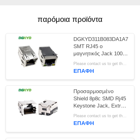
SITEMAP
παρόμοια προϊόντα
ΠΟΛΙΤΙΚΉ
DGKYD311B083DA1A7S00
ΜΥΣΤΙΚΌΤΗΤΑΣ
SMT RJ45 ο
μαγνητικός Jack 100
πιάτο ρύθμισης βάση-τ
Please contact us to get the latest price. MOQ:Διαπραγμάτευση
με Leds
ΕΠΑΦΉ
Προσαρμοσμένο
Shield 8p8c SMD Rj45
Keystone Jack, Extra
Low Profile Ethernet
Please contact us to get the latest price. MOQ:1 κομμάτι
Connector KRJ-
ΕΠΑΦΉ
85A85MMNL