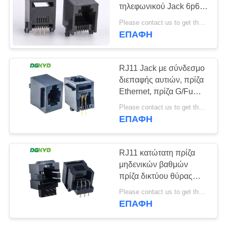
τηλεφωνικού Jack 6p6c
SITEMAP
Rj11 κατοικίας
Please contact us to get the latest price. MOQ:1 κομμάτι
ΕΠΑΦΉ
20
ΠΟΛΙΤΙΚΉ
cat6 rj45
ΜΥΣΤΙΚΌΤΗΤΑΣ
RJ11 Jack με σύνδεσμο
συνδετήρας
διεπαφής αυτιών, πρίζα
Ethernet, πρίζα G/Fu
DGKYD5222E1144IWA1DY1
Please contact us to get the latest price. MOQ:1 κομμάτι
ΕΠΑΦΉ
46
RJ11 κατώτατη πρίζα
μηδενικών βαθμών
rj11 γρύλος
πρίζα δικτύου θύρας
μαύρη 6P6C χωρίς
Please contact us to get the latest price. MOQ:1 κομμάτι
φίλτρο
ΕΠΑΦΉ
DGKYD01166IWW1DB1057