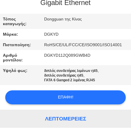
ΕΡΓΟΣΤΑΣΊΩΝ
Gigabit Ethernet
ΠΟΙΟΤΙΚΌΣ
Τόπος
Dongguan της Κίνας
καταγωγής:
ΈΛΕΓΧΟΣ
Μάρκα:
DGKYD
Πιστοποίηση:
RoHS/CE/UL/FCC/CE/ISO9001/ISO14001
ΜΑΣ
Αριθμό
DGKYD112Q089GWB4D
ΕΛΆΤΕ
μοντέλου:
ΣΕ
Υψηλό φως:
,
διπλός συνδετήρας λιμένων rj45
,
ΕΠΑΦΉ
διπλός συνδετήρας rj45
ΓΑΤΑ 6 Ganged 2 λιμένας RJ45
ΜΕ
ΕΠΑΦΉ!
ΖΗΤΉΣΤΕ
ΈΝΑ
ΛΕΠΤΟΜΈΡΕΙΕΣ
ΑΠΌΣΠΑΣΜΑ