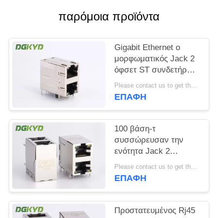
παρόμοια προϊόντα
SITEMAP
Gigabit Ethernet ο
ΠΟΛΙΤΙΚΉ
μορφωματικός Jack 2
ΜΥΣΤΙΚΌΤΗΤΑΣ
όφσετ ST συνδετήρων
2x1 λιμένων RJ45/Jk
Please contact us to get the latest price. MOQ:1 κομμάτι
με Leds
ΕΠΑΦΉ
100 βάση-τ
συσσώρευσαν την
ενότητα Jack 2
λιμένων RJ45 με
Please contact us to get the latest price. MOQ:1 κομμάτι
Magnetics η εμβύθιση
ΕΠΑΦΉ
που σωστής γωνίας
τοποθετεί
Προστατευμένος Rj45