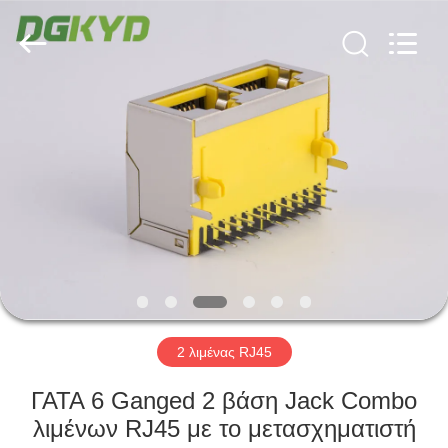
Keyouda
Electronic
Technology
Co.,ltd.
All
Rights
Reserved.
ΣΠΊΤΙ
ΠΡΟΪΌΝΤΑ
ΕΜΦΆΝΙΣΗ
VR
ΠΕΡΊΠΟΥ
ΕΜΕΊΣ
2 λιμένας RJ45
ΓΑΤΑ 6 Ganged 2 βάση Jack Combo
ΓΎΡΟΣ
λιμένων RJ45 με το μετασχηματιστή