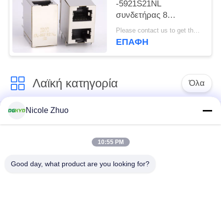
-5921S21NL
συνδετήρας 8
μορφωματικός σωρός
Please contact us to get the latest price. MOQ:1 κομμάτι
Jack KRJ όφσετ του
ΕΠΑΦΉ
Jack 2x1 καρφιτσών
Λαϊκή κατηγορία
Όλα
Nicole Zhuo
rj45 ethernet
rj45 προστατευμένος
συνδετήρας
συνδετήρας
10:55 PM
RJ45 πολλαπλάσιοι
RJ45 ενιαίος λιμένας
Good day, what product are you looking for?
συνδετήρες λιμένων
cat6 rj45 συνδετήρας
rj11 γρύλος