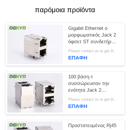
παρόμοια προϊόντα
SITEMAP
Gigabit Ethernet ο
ΠΟΛΙΤΙΚΉ
μορφωματικός Jack 2
ΜΥΣΤΙΚΌΤΗΤΑΣ
όφσετ ST συνδετήρων
2x1 λιμένων RJ45/Jk
Please contact us to get the latest price. MOQ:1 κομμάτι
με Leds
ΕΠΑΦΉ
100 βάση-τ
συσσώρευσαν την
ενότητα Jack 2
λιμένων RJ45 με
Please contact us to get the latest price. MOQ:1 κομμάτι
Magnetics η εμβύθιση
ΕΠΑΦΉ
που σωστής γωνίας
τοποθετεί
Προστατευμένος Rj45