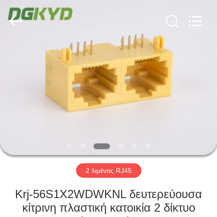
Keyouda
Electronic
Technology
Co.,ltd.
All
Rights
Reserved.
ΣΠΊΤΙ
ΠΡΟΪΌΝΤΑ
ΕΜΦΆΝΙΣΗ
VR
ΠΕΡΊΠΟΥ
ΕΜΕΊΣ
2 λιμένας RJ45
Krj-56S1X2WDWKNL δευτερεύουσα
ΓΎΡΟΣ
κίτρινη πλαστική κατοικία 2 δίκτυο