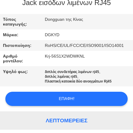
ΕΡΓΟΣΤΑΣΊΩΝ
Jack εισόδων λιμένων RJ45
ΠΟΙΟΤΙΚΌΣ
Τόπος
Dongguan της Κίνας
καταγωγής:
ΈΛΕΓΧΟΣ
Μάρκα:
DGKYD
Πιστοποίηση:
RoHS/CE/UL/FCC/CE/ISO9001/ISO14001
ΜΑΣ
Αριθμό
Krj-56S1X2WDWKNL
ΕΛΆΤΕ
μοντέλου:
ΣΕ
Υψηλό φως:
,
διπλός συνδετήρας λιμένων rj45
,
ΕΠΑΦΉ
διπλός λιμένας rj45
Πλαστική κατοικία δύο ανοιγμάτων Rj45
ΜΕ
ΕΠΑΦΉ!
ΖΗΤΉΣΤΕ
ΈΝΑ
ΛΕΠΤΟΜΈΡΕΙΕΣ
ΑΠΌΣΠΑΣΜΑ