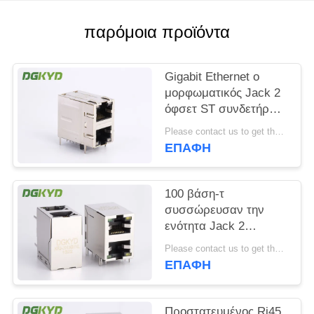
SITEMAP
παρόμοια προϊόντα
ΠΟΛΙΤΙΚΉ
Gigabit Ethernet ο
ΜΥΣΤΙΚΌΤΗΤΑΣ
μορφωματικός Jack 2
όφσετ ST συνδετήρων
2x1 λιμένων RJ45/Jk
Please contact us to get the latest price. MOQ:1 κομμάτι
με Leds
ΕΠΑΦΉ
100 βάση-τ
συσσώρευσαν την
ενότητα Jack 2
λιμένων RJ45 με
Please contact us to get the latest price. MOQ:1 κομμάτι
Magnetics η εμβύθιση
ΕΠΑΦΉ
που σωστής γωνίας
τοποθετεί
Προστατευμένος Rj45