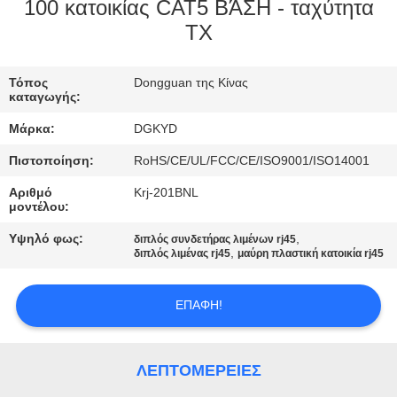
ΕΡΓΟΣΤΑΣΊΩΝ
100 κατοικίας CAT5 ΒΆΣΗ - ταχύτητα
TX
ΠΟΙΟΤΙΚΌΣ
Τόπος
Dongguan της Κίνας
ΈΛΕΓΧΟΣ
καταγωγής:
Μάρκα:
DGKYD
ΜΑΣ
Πιστοποίηση:
RoHS/CE/UL/FCC/CE/ISO9001/ISO14001
ΕΛΆΤΕ
Αριθμό
Krj-201BNL
ΣΕ
μοντέλου:
ΕΠΑΦΉ
Υψηλό φως:
,
διπλός συνδετήρας λιμένων rj45
,
διπλός λιμένας rj45
μαύρη πλαστική κατοικία rj45
ΜΕ
ΕΠΑΦΉ!
ΖΗΤΉΣΤΕ
ΈΝΑ
ΛΕΠΤΟΜΈΡΕΙΕΣ
ΑΠΌΣΠΑΣΜΑ