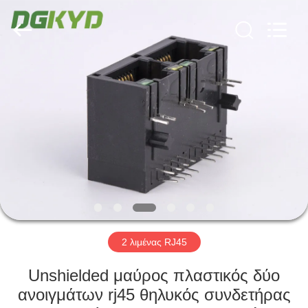
Keyouda
Electronic
Technology
Co.,ltd.
All
Rights
Reserved.
ΣΠΊΤΙ
ΠΡΟΪΌΝΤΑ
ΕΜΦΆΝΙΣΗ
VR
ΠΕΡΊΠΟΥ
ΕΜΕΊΣ
2 λιμένας RJ45
Unshielded μαύρος πλαστικός δύο
ΓΎΡΟΣ
ανοιγμάτων rj45 θηλυκός συνδετήρας