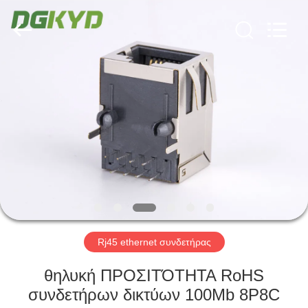
Keyouda
Electronic
Technology
Co.,ltd.
All
Rights
Reserved.
ΣΠΊΤΙ
ΠΡΟΪΌΝΤΑ
ΕΜΦΆΝΙΣΗ
VR
ΠΕΡΊΠΟΥ
ΕΜΕΊΣ
Rj45 ethernet συνδετήρας
θηλυκή ΠΡΟΣΙΤΌΤΗΤΑ RoHS
ΓΎΡΟΣ
συνδετήρων δικτύων 100Mb 8P8C