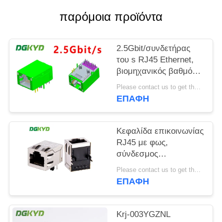
παρόμοια προϊόντα
SITEMAP
2.5Gbit/συνδετήρας
ΠΟΛΙΤΙΚΉ
του s RJ45 Ethernet,
ΜΥΣΤΙΚΌΤΗΤΑΣ
βιομηχανικός βαθμός
μορφωματικό Rj45
Please contact us to get the latest price. MOQ:1 κομμάτι
Jack υψηλής επίδοσης
ΕΠΑΦΉ
Κεφαλίδα επικοινωνίας
RJ45 με φως,
σύνδεσμος
υπολογιστή
Please contact us to get the latest price. MOQ:1 κομμάτι
επικοινωνίας 8P8C
ΕΠΑΦΉ
100Mbps KRJ-
SH105WDENL
Krj-003YGZNL