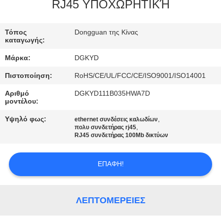
ΕΡΓΟΣΤΑΣΊΩΝ
RJ45 ΥΠΟΧΩΡΗΤΙΚΉ
ΠΟΙΟΤΙΚΌΣ
Τόπος
Dongguan της Κίνας
καταγωγής:
ΈΛΕΓΧΟΣ
Μάρκα:
DGKYD
Πιστοποίηση:
RoHS/CE/UL/FCC/CE/ISO9001/ISO14001
ΜΑΣ
Αριθμό
DGKYD111B035HWA7D
ΕΛΆΤΕ
μοντέλου:
ΣΕ
Υψηλό φως:
,
ethernet συνδέσεις καλωδίων
,
ΕΠΑΦΉ
πολυ συνδετήρας rj45
RJ45 συνδετήρας 100Mb δικτύων
ΜΕ
ΕΠΑΦΉ!
ΖΗΤΉΣΤΕ
ΈΝΑ
ΛΕΠΤΟΜΈΡΕΙΕΣ
ΑΠΌΣΠΑΣΜΑ