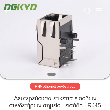
Keyouda
Electronic
Technology
Co.,ltd.
All
Rights
Reserved.
ΣΠΊΤΙ
ΠΡΟΪΌΝΤΑ
ΕΜΦΆΝΙΣΗ
VR
ΠΕΡΊΠΟΥ
ΕΜΕΊΣ
Rj45 ethernet συνδετήρας
Δευτερεύουσα ετικέττα εισόδων
ΓΎΡΟΣ
συνδετήρων σημείου εισόδου RJ45