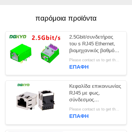
SITEMAP
παρόμοια προϊόντα
ΠΟΛΙΤΙΚΉ
2.5Gbit/συνδετήρας
ΜΥΣΤΙΚΌΤΗΤΑΣ
του s RJ45 Ethernet,
βιομηχανικός βαθμός
μορφωματικό Rj45
Please contact us to get the latest price. MOQ:1 κομμάτι
Jack υψηλής επίδοσης
ΕΠΑΦΉ
Κεφαλίδα επικοινωνίας
RJ45 με φως,
σύνδεσμος
υπολογιστή
Please contact us to get the latest price. MOQ:1 κομμάτι
επικοινωνίας 8P8C
ΕΠΑΦΉ
100Mbps KRJ-
SH105WDENL