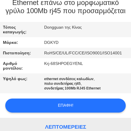
ΕΡΓΟΣΤΑΣΊΩΝ
Ethernet επάνω στο μορφωματικό
γρύλο 100Mb rj45 που προσαρμόζεται
ΠΟΙΟΤΙΚΌΣ
Τόπος
Dongguan της Κίνας
ΈΛΕΓΧΟΣ
καταγωγής:
Μάρκα:
DGKYD
ΜΑΣ
Πιστοποίηση:
RoHS/CE/UL/FCC/CE/ISO9001/ISO14001
ΕΛΆΤΕ
Αριθμό
Krj-68SHPOEGYENL
ΣΕ
μοντέλου:
ΕΠΑΦΉ
Υψηλό φως:
,
ethernet συνδέσεις καλωδίων
,
πολυ συνδετήρας rj45
ΜΕ
συνδετήρας 100Mb RJ45 Ethernet
ΖΗΤΉΣΤΕ
ΕΠΑΦΉ!
ΈΝΑ
ΑΠΌΣΠΑΣΜΑ
ΛΕΠΤΟΜΈΡΕΙΕΣ