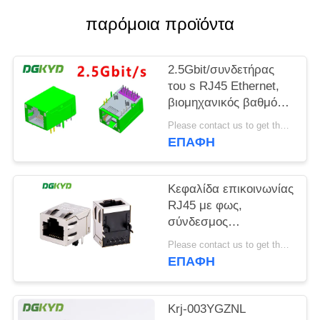
παρόμοια προϊόντα
SITEMAP
2.5Gbit/συνδετήρας
ΠΟΛΙΤΙΚΉ
του s RJ45 Ethernet,
ΜΥΣΤΙΚΌΤΗΤΑΣ
βιομηχανικός βαθμός
μορφωματικό Rj45
Please contact us to get the latest price. MOQ:1 κομμάτι
Jack υψηλής επίδοσης
ΕΠΑΦΉ
Κεφαλίδα επικοινωνίας
RJ45 με φως,
σύνδεσμος
υπολογιστή
Please contact us to get the latest price. MOQ:1 κομμάτι
επικοινωνίας 8P8C
ΕΠΑΦΉ
100Mbps KRJ-
SH105WDENL
Krj-003YGZNL