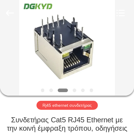
Keyouda
Electronic
Technology
Co.,ltd.
All
Rights
Reserved.
ΣΠΊΤΙ
ΠΡΟΪΌΝΤΑ
ΕΜΦΆΝΙΣΗ
VR
ΠΕΡΊΠΟΥ
ΕΜΕΊΣ
Rj45 ethernet συνδετήρας
Συνδετήρας Cat5 RJ45 Ethernet με
ΓΎΡΟΣ
την κοινή έμφραξη τρόπου, οδηγήσεις