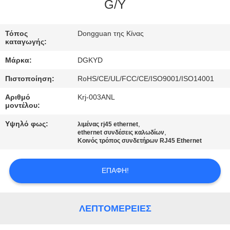
ΕΡΓΟΣΤΑΣΊΩΝ
G/Y
ΠΟΙΟΤΙΚΌΣ
Τόπος
Dongguan της Κίνας
καταγωγής:
ΈΛΕΓΧΟΣ
Μάρκα:
DGKYD
Πιστοποίηση:
RoHS/CE/UL/FCC/CE/ISO9001/ISO14001
ΜΑΣ
Αριθμό
Krj-003ANL
ΕΛΆΤΕ
μοντέλου:
ΣΕ
Υψηλό φως:
,
λιμένας rj45 ethernet
,
ΕΠΑΦΉ
ethernet συνδέσεις καλωδίων
Κοινός τρόπος συνδετήρων RJ45 Ethernet
ΜΕ
ΕΠΑΦΉ!
ΖΗΤΉΣΤΕ
ΈΝΑ
ΛΕΠΤΟΜΈΡΕΙΕΣ
ΑΠΌΣΠΑΣΜΑ