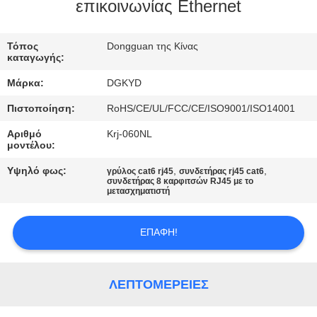
ΕΡΓΟΣΤΑΣΊΩΝ
επικοινωνίας Ethernet
ΠΟΙΟΤΙΚΌΣ
Τόπος
Dongguan της Κίνας
καταγωγής:
ΈΛΕΓΧΟΣ
Μάρκα:
DGKYD
Πιστοποίηση:
RoHS/CE/UL/FCC/CE/ISO9001/ISO14001
ΜΑΣ
Αριθμό
Krj-060NL
ΕΛΆΤΕ
μοντέλου:
ΣΕ
Υψηλό φως:
,
,
γρύλος cat6 rj45
συνδετήρας rj45 cat6
συνδετήρας 8 καρφιτσών RJ45 με το
ΕΠΑΦΉ
μετασχηματιστή
ΜΕ
ΕΠΑΦΉ!
ΖΗΤΉΣΤΕ
ΈΝΑ
ΛΕΠΤΟΜΈΡΕΙΕΣ
ΑΠΌΣΠΑΣΜΑ