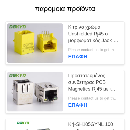
παρόμοια προϊόντα
SITEMAP
Κίτρινο χρώμα
ΠΟΛΙΤΙΚΉ
Unshielded Rj45 ο
ΜΥΣΤΙΚΌΤΗΤΑΣ
μορφωματικός Jack με
το μετασχηματιστή,
Please contact us to get the latest price. MOQ:1 κομμάτι
βάση 100 - Τ
ΕΠΑΦΉ
Προστατευμένος
συνδετήρας PCB
Magnetics Rj45 με τον
ενσωματωμένο
Please contact us to get the latest price. MOQ:1 κομμάτι
μετασχηματιστή
ΕΠΑΦΉ
εξατομικεύσιμο
Krj-SH105GYNL 100