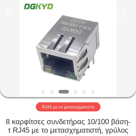
Keyouda
Electronic
Technology
Co.,ltd.
All
Rights
Reserved.
ΣΠΊΤΙ
ΠΡΟΪΌΝΤΑ
ΕΜΦΆΝΙΣΗ
VR
ΠΕΡΊΠΟΥ
ΕΜΕΊΣ
RJ45 με το μετασχηματιστή
8 καρφίτσες συνδετήρας 10/100 βάση-
ΓΎΡΟΣ
τ RJ45 με το μετασχηματιστή, γρύλος