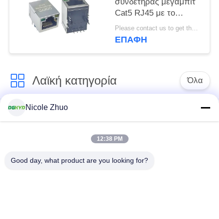
συνδετήρας μεγαμπίτ
Cat5 RJ45 με το
μετασχηματιστή για το
Please contact us to get the latest price. MOQ:1 κομμάτι
διακόπτη δικτύωσης,
ΕΠΑΦΉ
LEDs
Λαϊκή κατηγορία
Όλα
Nicole Zhuo
rj45 ethernet
rj45 προστατευμένος
συνδετήρας
συνδετήρας
12:38 PM
RJ45 πολλαπλάσιοι
RJ45 ενιαίος λιμένας
Good day, what product are you looking for?
συνδετήρες λιμένων
cat6 rj45 συνδετήρας
rj11 γρύλος