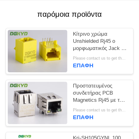
SITEMAP
παρόμοια προϊόντα
ΠΟΛΙΤΙΚΉ
Κίτρινο χρώμα
ΜΥΣΤΙΚΌΤΗΤΑΣ
Unshielded Rj45 ο
μορφωματικός Jack με
το μετασχηματιστή,
Please contact us to get the latest price. MOQ:1 κομμάτι
βάση 100 - Τ
ΕΠΑΦΉ
Προστατευμένος
συνδετήρας PCB
Magnetics Rj45 με τον
ενσωματωμένο
Please contact us to get the latest price. MOQ:1 κομμάτι
μετασχηματιστή
ΕΠΑΦΉ
εξατομικεύσιμο
Krj-SH105GYNL 100