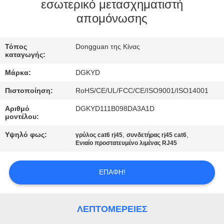
ΕΡΓΟΣΤΑΣΊΩΝ
εσωτερικό μετασχηματιστή
απομόνωσης
ΠΟΙΟΤΙΚΌΣ
Τόπος
Dongguan της Κίνας
ΈΛΕΓΧΟΣ
καταγωγής:
Μάρκα:
DGKYD
ΜΑΣ
Πιστοποίηση:
RoHS/CE/UL/FCC/CE/ISO9001/ISO14001
ΕΛΆΤΕ
Αριθμό
DGKYD111B098DA3A1D
ΣΕ
μοντέλου:
ΕΠΑΦΉ
Υψηλό φως:
,
,
γρύλος cat6 rj45
συνδετήρας rj45 cat6
Ενιαίο προστατευμένο λιμένας RJ45
ΜΕ
ΕΠΑΦΉ!
ΖΗΤΉΣΤΕ
ΈΝΑ
ΛΕΠΤΟΜΈΡΕΙΕΣ
ΑΠΌΣΠΑΣΜΑ