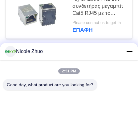
συνδετήρας μεγαμπίτ
Cat5 RJ45 με το
μετασχηματιστή για το
Please contact us to get the latest price. MOQ:1 κομμάτι
διακόπτη δικτύωσης,
ΕΠΑΦΉ
LEDs
Nicole Zhuo
Λαϊκή κατηγορία
Όλα
2:51 PM
rj45 ethernet
rj45 προστατευμένος
συνδετήρας
συνδετήρας
Good day, what product are you looking for?
RJ45 πολλαπλάσιοι
RJ45 ενιαίος λιμένας
συνδετήρες λιμένων
cat6 rj45 συνδετήρας
rj11 γρύλος