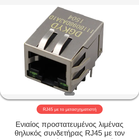
Keyouda
Electronic
Technology
Co.,ltd.
All
Rights
Reserved.
ΣΠΊΤΙ
ΠΡΟΪΌΝΤΑ
ΕΜΦΆΝΙΣΗ
VR
ΠΕΡΊΠΟΥ
ΕΜΕΊΣ
RJ45 με το μετασχηματιστή
Ενιαίος προστατευμένος λιμένας
ΓΎΡΟΣ
θηλυκός συνδετήρας RJ45 με τον