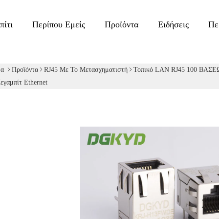
πίτι
Περίπου Εμείς
Προϊόντα
Ειδήσεις
Πε
δα
Προϊόντα
RJ45 Με Το Μετασχηματιστή
Τοπικό LAN RJ45 100 ΒΑΣΕΩ
εγαμπίτ Ethernet