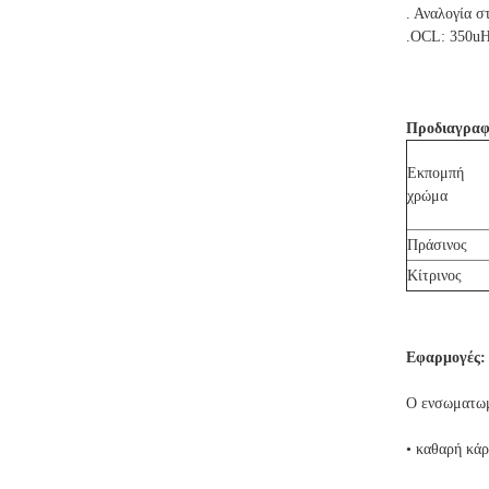
. Αναλογία 
.OCL: 350u
Προδιαγραφ
Εκπομπή
χρώμα
Πράσινος
Κίτρινος
Εφαρμογές:
Ο ενσωματωμ
• καθαρή κά