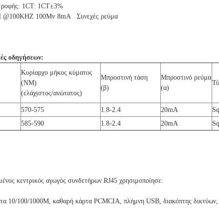
στροφής: 1CT: 1CT±3%
H @100KHZ 100Mv 8mA Συνεχές ρεύμα
ές οδηγήσεων:
Κυρίαρχο μήκος κύματος
Μπροστινή τάση
Μπροστινό ρεύμα
(NM)
Τύ
(β)
(α)
(ελάχιστος/ανώτατος)
570-575
1.8-2.4
20mA
Sq
585-590
1.8-2.4
20mA
Sq
ένος κεντρικός αγωγός συνδετήρων RJ45 χρησιμοποίησε:
ρτα 10/100/1000M, καθαρή κάρτα PCMCIA, πλήμνη USB, διακόπτης δικτύων, 