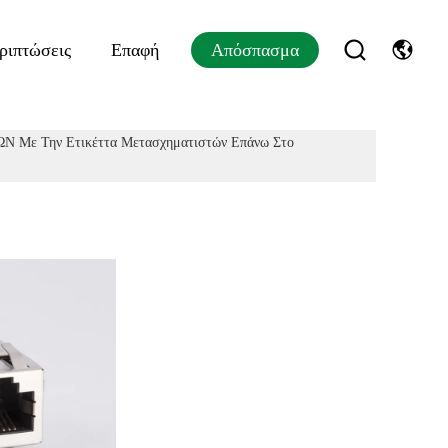
ριπτώσεις
Επαφή
Απόσπασμα
Ν Με Την Ετικέττα Μετασχηματιστών Επάνω Στο