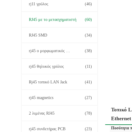
rj11 γρύλος
(46)
RJ45 με το μετασχηματιστή
(60)
RJ45 SMD
(34)
rj45 ο μορφωματικός Jack
(38)
rj45 θηλυκός γρύλος
(11)
Rj45 τοπικό LAN Jack
(41)
rj45 magnetics
(27)
Τοπικό 
2 λιμένας RJ45
(78)
Ethernet
Ποσότητα π
rj45 συνδετήρας PCB
(23)