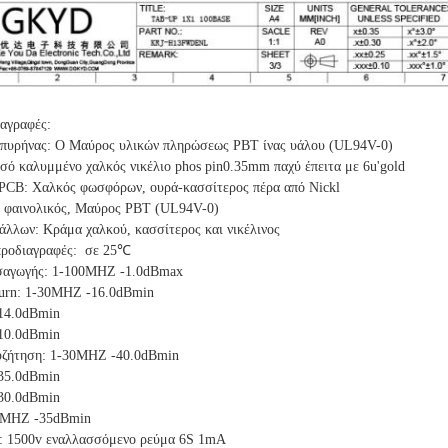
ιαγραφές:
 πυρήνας: Ο Μαύρος υλικών πληρώσεως PBT ίνας υάλου (UL94V-0)
σό καλυμμένο χαλκός νικέλιο phos pin0.35mm παχύ έπειτα με 6u'gold
PCB: Χαλκός φωσφόρων, ουρά-κασσίτερος πέρα από Nickl
Ο φαινολικός, Μαύρος PBT (UL94V-0)
άλλων: Κράμα χαλκού, κασσίτερος και νικέλινος
προδιαγραφές: σε 25℃
ισαγωγής: 1-100MHZ -1.0dBmax
turn: 1-30MHZ -16.0dBmin
14.0dBmin
10.0dBmin
συζήτηση: 1-30MHZ -40.0dBmin
35.0dBmin
30.0dBmin
0MHZ -35dBmin
ίο: 1500v εναλλασσόμενο ρεύμα 6S 1mA