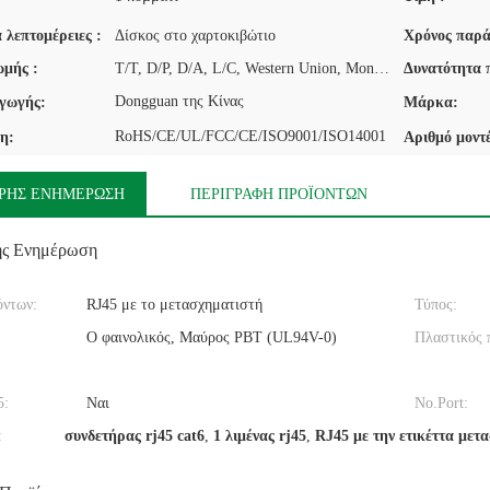
 λεπτομέρειες :
Δίσκος στο χαρτοκιβώτιο
Χρόνος παρά
μής :
T/T, D/P, D/A, L/C, Western Union, MoneyGram
Δυνατότητα 
Dongguan της Κίνας
γωγής:
Μάρκα:
RoHS/CE/UL/FCC/CE/ISO9001/ISO14001
η:
Αριθμό μοντ
ΡΉΣ ΕΝΗΜΈΡΩΣΗ
ΠΕΡΙΓΡΑΦΉ ΠΡΟΪΌΝΤΩΝ
ής Ενημέρωση
όντων:
RJ45 με το μετασχηματιστή
Τύπος:
Ο φαινολικός, Μαύρος PBT (UL94V-0)
Πλαστικός 
5:
Ναι
No.Port:
:
συνδετήρας rj45 cat6
,
1 λιμένας rj45
,
RJ45 με την ετικέττα μετ