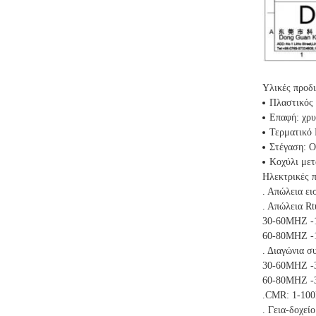
Υλικές προδ
Πλαστικός
Επαφή: χρυ
Τερματικό 
Στέγαση: 
Κοχύλι μετ
Ηλεκτρικές 
. Απώλεια ε
. Απώλεια R
30-60MHZ -
60-80MHZ -
. Διαγώνια 
30-60MHZ -
60-80MHZ -
.CMR: 1-10
. Γεια-δοχε