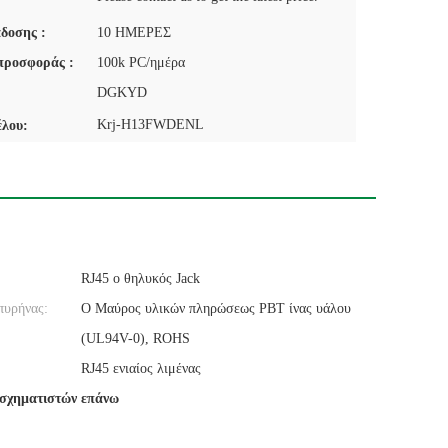
δοσης :
10 ΗΜΕΡΕΣ
προσφοράς :
100k PC/ημέρα
DGKYD
Krj-H13FWDENL
έλου:
RJ45 ο θηλυκός Jack
πυρήνας:
Ο Μαύρος υλικών πληρώσεως PBT ίνας υάλου
(UL94V-0), ROHS
RJ45 ενιαίος λιμένας
ασχηματιστών επάνω