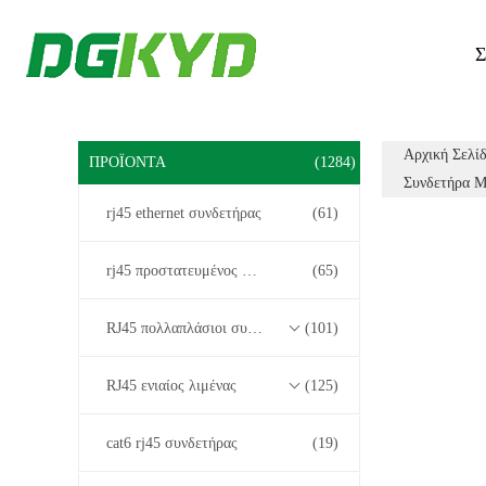
Σ
Αρχική Σελί
ΠΡΟΪΌΝΤΑ
(1284)
Συνδετήρα Μ
rj45 ethernet συνδετήρας
(61)
rj45 προστατευμένος συνδετήρας
(65)
RJ45 πολλαπλάσιοι συνδετήρες λιμένων
(101)
RJ45 ενιαίος λιμένας
(125)
cat6 rj45 συνδετήρας
(19)