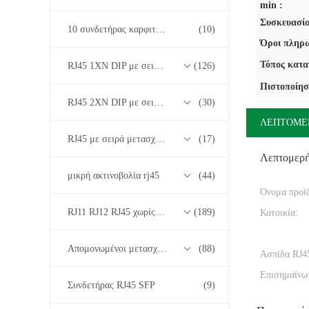
min :
Συσκευασία
10 συνδετήρας καρφιτσών RJ45
(10)
Όροι πληρω
Τόπος κατα
RJ45 1XN DIP με σειρά μετασχηματιστών βάσης-T 10/100/1000M
(126)
Πιστοποίησ
RJ45 2XN DIP με σειρά μετασχηματιστών βάσης-T 10/100/1000M
(30)
ΛΕΠΤΟΜΕ
RJ45 με σειρά μετασχηματιστών 2.5G/5G/10G Base-T
(17)
Λεπτομερ
μικρή ακτινοβολία rj45
(44)
Όνομα προϊ
RJ11 RJ12 RJ45 χωρίς σειρά μετασχηματιστών
(189)
Κατοικία:
Απομονωμένοι μετασχηματιστές
(88)
Ασπίδα RJ4
Επισημαίνω
Συνδετήρας RJ45 SFP
(9)