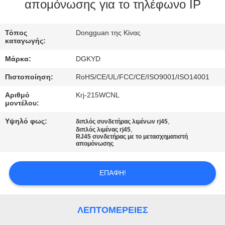
ΕΡΓΟΣΤΑΣΊΩΝ
απομόνωσης για το τηλέφωνο IP
ΠΟΙΟΤΙΚΌΣ
Τόπος
Dongguan της Κίνας
καταγωγής:
ΈΛΕΓΧΟΣ
Μάρκα:
DGKYD
Πιστοποίηση:
RoHS/CE/UL/FCC/CE/ISO9001/ISO14001
ΜΑΣ
Αριθμό
Krj-215WCNL
ΕΛΆΤΕ
μοντέλου:
ΣΕ
Υψηλό φως:
,
διπλός συνδετήρας λιμένων rj45
,
ΕΠΑΦΉ
διπλός λιμένας rj45
RJ45 συνδετήρας με το μετασχηματιστή
απομόνωσης
ΜΕ
ΕΠΑΦΉ!
ΖΗΤΉΣΤΕ
ΈΝΑ
ΛΕΠΤΟΜΈΡΕΙΕΣ
ΑΠΌΣΠΑΣΜΑ