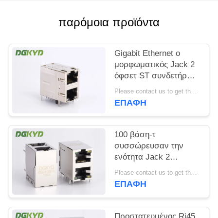
SITEMAP
παρόμοια προϊόντα
ΠΟΛΙΤΙΚΉ
Gigabit Ethernet ο
ΜΥΣΤΙΚΌΤΗΤΑΣ
μορφωματικός Jack 2
όφσετ ST συνδετήρων
2x1 λιμένων RJ45/Jk
Please contact us to get the latest price. MOQ:1 κομμάτι
με Leds
ΕΠΑΦΉ
100 βάση-τ
συσσώρευσαν την
ενότητα Jack 2
λιμένων RJ45 με
Please contact us to get the latest price. MOQ:1 κομμάτι
Magnetics η εμβύθιση
ΕΠΑΦΉ
που σωστής γωνίας
τοποθετεί
Προστατευμένος Rj45