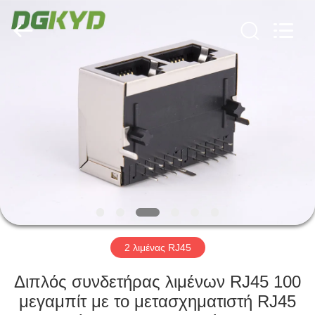
Keyouda
Electronic
Technology
Co.,ltd.
All
Rights
Reserved.
ΣΠΊΤΙ
ΠΡΟΪΌΝΤΑ
ΕΜΦΆΝΙΣΗ
VR
ΠΕΡΊΠΟΥ
ΕΜΕΊΣ
2 λιμένας RJ45
Διπλός συνδετήρας λιμένων RJ45 100
ΓΎΡΟΣ
μεγαμπίτ με το μετασχηματιστή RJ45