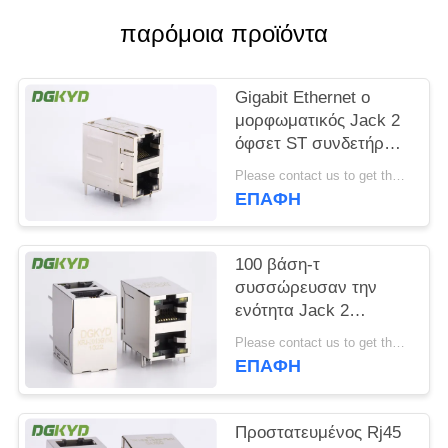
παρόμοια προϊόντα
SITEMAP
Gigabit Ethernet ο
ΠΟΛΙΤΙΚΉ
μορφωματικός Jack 2
ΜΥΣΤΙΚΌΤΗΤΑΣ
όφσετ ST συνδετήρων
2x1 λιμένων RJ45/Jk
Please contact us to get the latest price. MOQ:1 κομμάτι
με Leds
ΕΠΑΦΉ
100 βάση-τ
συσσώρευσαν την
ενότητα Jack 2
λιμένων RJ45 με
Please contact us to get the latest price. MOQ:1 κομμάτι
Magnetics η εμβύθιση
ΕΠΑΦΉ
που σωστής γωνίας
τοποθετεί
Προστατευμένος Rj45