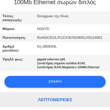
ΕΡΓΟΣΤΑΣΊΩΝ
100Mb Ethernet σωρών διπλός
ΠΟΙΟΤΙΚΌΣ
Τόπος
Dongguan της Κίνας
καταγωγής:
ΈΛΕΓΧΟΣ
Μάρκα:
DGKYD
Πιστοποίηση:
RoHS/CE/UL/FCC/CE/ISO9001/ISO14001
ΜΑΣ
Αριθμό
Krj-2B083NL
ΕΛΆΤΕ
μοντέλου:
ΣΕ
Υψηλό φως:
,
gigabit ethernet rj45
,
ΕΠΑΦΉ
Συνδετήρας σημείου εισόδου RJ45
Συνδετήρας RJ45 Magnetics 100Mb Ethernet
ΜΕ
ΕΠΑΦΉ!
ΖΗΤΉΣΤΕ
ΈΝΑ
ΛΕΠΤΟΜΈΡΕΙΕΣ
ΑΠΌΣΠΑΣΜΑ