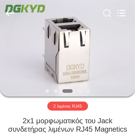
Keyouda
Electronic
Technology
Co.,ltd.
All
Rights
Reserved.
ΣΠΊΤΙ
ΠΡΟΪΌΝΤΑ
ΕΜΦΆΝΙΣΗ
VR
ΠΕΡΊΠΟΥ
ΕΜΕΊΣ
2 λιμένας RJ45
2x1 μορφωματικός του Jack
ΓΎΡΟΣ
συνδετήρας λιμένων RJ45 Magnetics