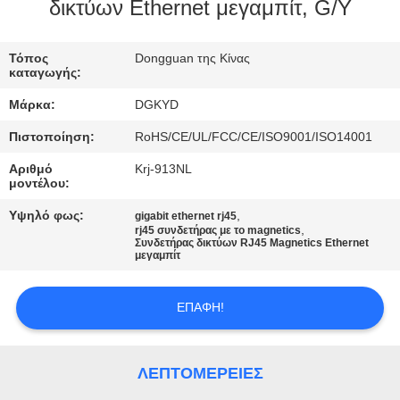
ΕΡΓΟΣΤΑΣΊΩΝ
δικτύων Ethernet μεγαμπίτ, G/Y
ΠΟΙΟΤΙΚΌΣ
Τόπος
Dongguan της Κίνας
καταγωγής:
ΈΛΕΓΧΟΣ
Μάρκα:
DGKYD
Πιστοποίηση:
RoHS/CE/UL/FCC/CE/ISO9001/ISO14001
ΜΑΣ
Αριθμό
Krj-913NL
ΕΛΆΤΕ
μοντέλου:
ΣΕ
Υψηλό φως:
,
gigabit ethernet rj45
,
ΕΠΑΦΉ
rj45 συνδετήρας με το magnetics
Συνδετήρας δικτύων RJ45 Magnetics Ethernet
μεγαμπίτ
ΜΕ
ΕΠΑΦΉ!
ΖΗΤΉΣΤΕ
ΈΝΑ
ΛΕΠΤΟΜΈΡΕΙΕΣ
ΑΠΌΣΠΑΣΜΑ