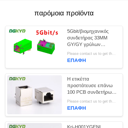
SITEMAP
παρόμοια προϊόντα
ΠΟΛΙΤΙΚΉ
5Gbit/βιομηχανικός
ΜΥΣΤΙΚΌΤΗΤΑΣ
συνδετήρας 33MM
GY/GY γρύλων
magnetics του s RJ45
Please contact us to get the latest price. MOQ:1 κομμάτι
ethernet
ΕΠΑΦΉ
Η ετικέττα
προστάτευσε επάνω
100 PCB συνδετήρων
βάσεων tx rj45
Please contact us to get the latest price. MOQ:1 κομμάτι
τοποθετεί με το
ΕΠΑΦΉ
magnetics, krj-
H001WDNL
Krj-H001YGENL