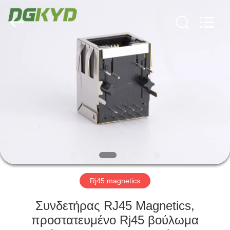
Keyouda
Electronic
Technology
Co.,ltd.
All
Rights
Reserved.
ΣΠΊΤΙ
ΠΡΟΪΌΝΤΑ
ΕΜΦΆΝΙΣΗ
VR
ΠΕΡΊΠΟΥ
ΕΜΕΊΣ
Rj45 magnetics
Συνδετήρας RJ45 Magnetics,
ΓΎΡΟΣ
προστατευμένο Rj45 βούλωμα