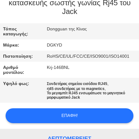
ΕΡΓΟΣΤΑΣΊΩΝ
κατασκευής σωστής γωνίας Rj45 του
Jack
ΠΟΙΟΤΙΚΌΣ
Τόπος
Dongguan της Κίνας
ΈΛΕΓΧΟΣ
καταγωγής:
Μάρκα:
DGKYD
ΜΑΣ
Πιστοποίηση:
RoHS/CE/UL/FCC/CE/ISO9001/ISO14001
ΕΛΆΤΕ
Αριθμό
Krj-146BNL
ΣΕ
μοντέλου:
ΕΠΑΦΉ
Υψηλό φως:
,
Συνδετήρας σημείου εισόδου RJ45
,
rj45 συνδετήρας με το magnetics
ΜΕ
Το μεγαμπίτ RJ45 ενσωμάτωσε το μαγνητικό
μορφωματικό Jack
ΖΗΤΉΣΤΕ
ΕΠΑΦΉ!
ΈΝΑ
ΑΠΌΣΠΑΣΜΑ
ΛΕΠΤΟΜΈΡΕΙΕΣ