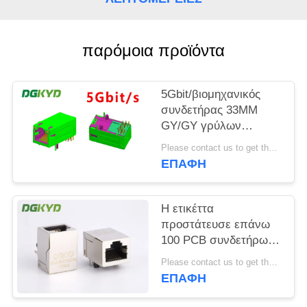
SITEMAP
παρόμοια προϊόντα
ΠΟΛΙΤΙΚΉ
ΜΥΣΤΙΚΌΤΗΤΑΣ
5Gbit/βιομηχανικός
συνδετήρας 33MM
GY/GY γρύλων
magnetics του s RJ45
Please contact us to get the latest price. MOQ:1 κομμάτι
ethernet
ΕΠΑΦΉ
Η ετικέττα
προστάτευσε επάνω
100 PCB συνδετήρων
βάσεων tx rj45
Please contact us to get the latest price. MOQ:1 κομμάτι
τοποθετεί με το
ΕΠΑΦΉ
magnetics, krj-
H001WDNL