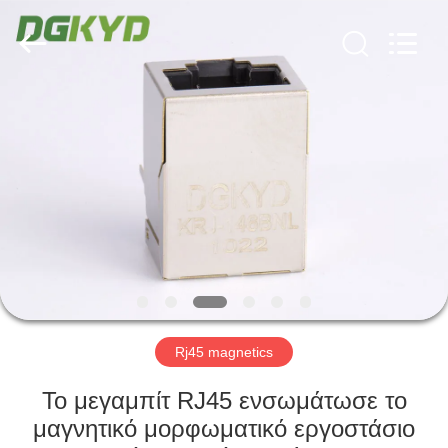
Keyouda
Electronic
Technology
Co.,ltd.
All
Rights
Reserved.
ΣΠΊΤΙ
ΠΡΟΪΌΝΤΑ
ΕΜΦΆΝΙΣΗ
VR
ΠΕΡΊΠΟΥ
ΕΜΕΊΣ
Rj45 magnetics
Το μεγαμπίτ RJ45 ενσωμάτωσε το
ΓΎΡΟΣ
μαγνητικό μορφωματικό εργοστάσιο