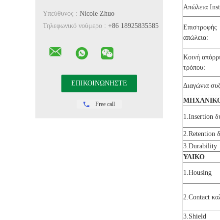
Απώλεια Inst
Υπεύθυνος :
Nicole Zhuo
Τηλεφωνικό νούμερο :
+86 18925835585
Επιστροφής
απώλεια:
Κοινή απόρρ
τρόπου:
Διαγώνια συ
ΜΗΧΑΝΙΚ
Free call
1.Insertion 
2.Retention 
3.Durability
ΥΛΙΚΟ
1.Housing
2.Contact κα
3.Shield