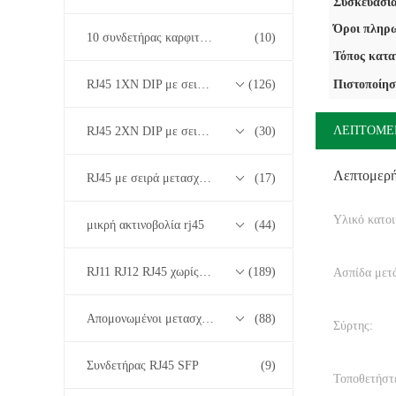
Συσκευασία
Όροι πληρω
10 συνδετήρας καρφιτσών RJ45
(10)
Τόπος κατα
RJ45 1XN DIP με σειρά μετασχηματιστών βάσης-T 10/100/1000M
(126)
Πιστοποίησ
ΛΕΠΤΟΜΕ
RJ45 2XN DIP με σειρά μετασχηματιστών βάσης-T 10/100/1000M
(30)
Λεπτομερ
RJ45 με σειρά μετασχηματιστών 2.5G/5G/10G Base-T
(17)
Υλικό κατοι
μικρή ακτινοβολία rj45
(44)
RJ11 RJ12 RJ45 χωρίς σειρά μετασχηματιστών
(189)
Ασπίδα μετ
Απομονωμένοι μετασχηματιστές
(88)
Σύρτης:
Συνδετήρας RJ45 SFP
(9)
Τοποθετήστε