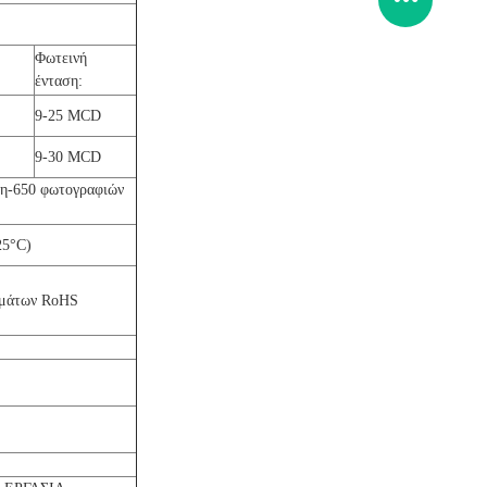
Φωτεινή
ένταση:
9-25 MCD
9-30 MCD
ση-650 φωτογραφιών
25°C)
υμάτων RoHS