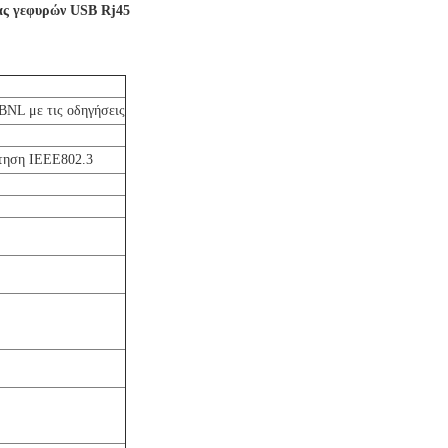
ας γεφυρών USB Rj45
BNL με τις οδηγήσεις
αίτηση IEEE802.3