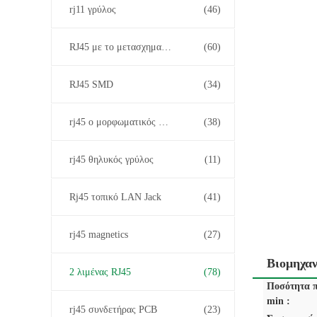
rj11 γρύλος
(46)
RJ45 με το μετασχηματιστή
(60)
RJ45 SMD
(34)
rj45 ο μορφωματικός Jack
(38)
rj45 θηλυκός γρύλος
(11)
Rj45 τοπικό LAN Jack
(41)
rj45 magnetics
(27)
Βιομηχαν
2 λιμένας RJ45
(78)
Ποσότητα π
min :
rj45 συνδετήρας PCB
(23)