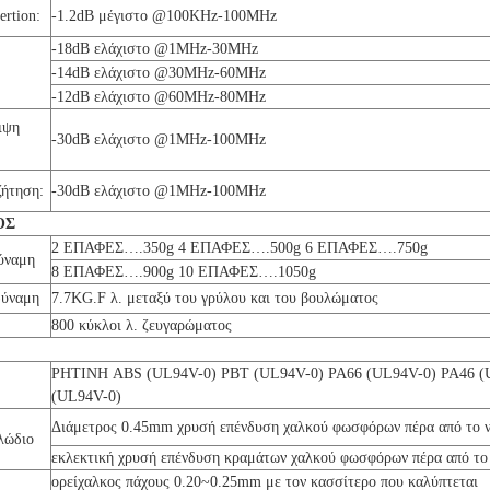
ertion:
-1.2dB μέγιστο @100KHz-100MHz
-18dB ελάχιστο @1MHz-30MHz
-14dB ελάχιστο @30MHz-60MHz
-12dB ελάχιστο @60MHz-80MHz
ιψη
-30dB ελάχιστο @1MHz-100MHz
ζήτηση:
-30dB ελάχιστο @1MHz-100MHz
ΟΣ
2 ΕΠΑΦΕΣ….350g 4 ΕΠΑΦΕΣ….500g 6 ΕΠΑΦΕΣ….750g
δύναμη
8 ΕΠΑΦΕΣ….900g 10 ΕΠΑΦΕΣ….1050g
δύναμη
7.7KG.F λ. μεταξύ του γρύλου και του βουλώματος
800 κύκλοι λ. ζευγαρώματος
ΡΗΤΙΝΗ ABS (UL94V-0) PBT (UL94V-0) PA66 (UL94V-0) PA46 (
(UL94V-0)
Διάμετρος 0.45mm χρυσή επένδυση χαλκού φωσφόρων πέρα από το ν
λώδιο
εκλεκτική χρυσή επένδυση κραμάτων χαλκού φωσφόρων πέρα από το 
ορείχαλκος πάχους 0.20~0.25mm με τον κασσίτερο που καλύπτεται