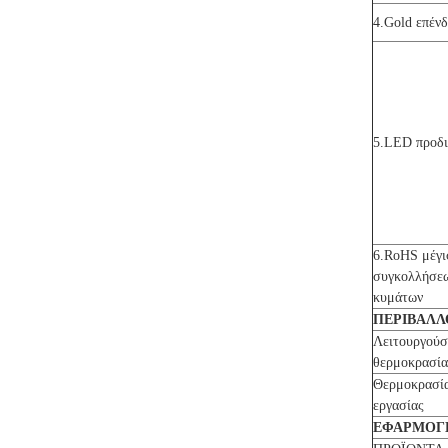
4.Gold επέν
5.LED προδ
6.RoHS μέγι
συγκολλήσε
κυμάτων
ΠΕΡΙΒΑΛΛ
Λειτουργού
θερμοκρασία
Θερμοκρασί
εργασίας
ΕΦΑΡΜΟΓ