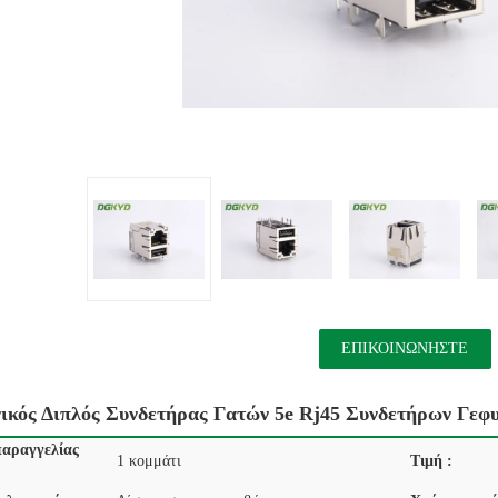
ΕΠΙΚΟΙΝΩΝΉΣΤΕ
ικός Διπλός Συνδετήρας Γατών 5e Rj45 Συνδετήρων Γε
αραγγελίας
1 κομμάτι
Τιμή :