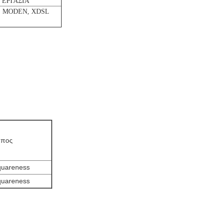
 ΕΡΓΑΣΙΑ
E MODEN, XDSL
ύπος
quareness
quareness