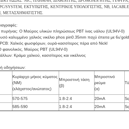
ΔΙΚΤΥΩΣΗΣ: NIC, ΠΛΗΜΝΗ, ΔΙΑΚΟΠΤΗΣ, ΔΡΟΜΟΛΟΓΗΤΗΣ, ΓΕΦΥΡΑ,
PC/SYSTEM, ΕΚΤΥΠΩΤΗΣ, ΚΕΝΤΡΙΚΟΣ ΥΠΟΛΟΓΙΣΤΉΣ, NB, IACABL
, ΜΕΤΑΣΧΗΜΑΤΙΣΤΉΣ.
ιαγραφές:
 πυρήνας: Ο Μαύρος υλικών πληρώσεως PBT ίνας υάλου (UL94V-0)
υσό καλυμμένο χαλκός νικέλιο phos pin0.35mm παχύ έπειτα με 6u'gold
 PCB: Χαλκός φωσφόρων, ουρά-κασσίτερος πέρα από Nickl
Ο φαινολικός, Μαύρος PBT (UL94V-0)
τάλλων: Κράμα χαλκού, κασσίτερος και νικέλινος
ή οδηγήσεων:
Κυρίαρχο μήκος κύματος
Μπροστινό
Μπροστινή τάση
(NM)
ρεύμα
Τ
(β)
(ελάχιστος/ανώτατος)
(α)
570-575
1.8-2.4
20mA
S
585-590
1.8-2.4
20mA
S