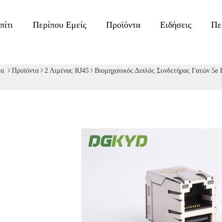
πίτι
Περίπου Εμείς
Προϊόντα
Ειδήσεις
Πε
δα
Προϊόντα
2 Λιμένας RJ45
Βιομηχανικός Διπλός Συνδετήρας Γατών 5e