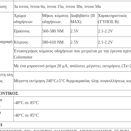
δυση
3u ίντσα, ίντσα 6u, ίντσα 15u, ίντσα 30u, ίντσα 50u
Χρώμα
Μήκος κύματος
Διαβιβάστε (Β
Χαρακτηριστικός
οδηγήσεων:
οδηγήσεων:
MAX):
(ΤΎΠΟΣ Β):
Πράσινος
560-580 NM
2.5V
2.1-2.2V
ιαγραφή
Κίτρινος
580-610 NM
2.5V
2.1-2.2V
Ένταση/μήκος κύματος οδηγήσεων που μετριέται με την έρευνα σχέ
Colormeter
Με ένα μπροστινό ρεύμα 20 μΑ, απόλυτες μέγιστες εκτιμήσεις (Ta=
στη ύλη
ως
Μέγιστη εκτίμηση 240°C±5°C θερμοκρασίας ύλης συγκολλήσεως κ
ΟΝΤΙΚΟΣ
σα
-40°C σε 85°C
:
α
-40°C σε 85°C
Η