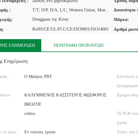
 λεπτομέρειες :
Δίσκος στο χαρτοκιβώτιο
Χρόνος παρά
μής :
T/T, D/P, D/A, L/C, Western Union, MoneyGram
Δυνατότητα 
Dongguan της Κίνας
γωγής:
Μάρκα:
RoHS/CE/UL/FCC/CE/ISO9001/ISO14001
η:
Αριθμό μοντ
ΡΉΣ ΕΝΗΜΈΡΩΣΗ
ΠΕΡΙΓΡΑΦΉ ΠΡΟΪΌΝΤΩΝ
ής Ενημέρωση
κίας:
Ο Μαύρος PBT
Επένδυση π
ζευγαρώματ
άλλων:
ΚΑΛΥΜΜΕΝΟΣ ΚΑΣΣΙΤΕΡΟΣ ΦΩΣΦΟΡΟΣ
Χρώμα οδη
BROZNE
επάνω
Τα PCB τοπ
γωνία:
 το ύφος:
Εν τούτοις τρύπα
Τύπος του J