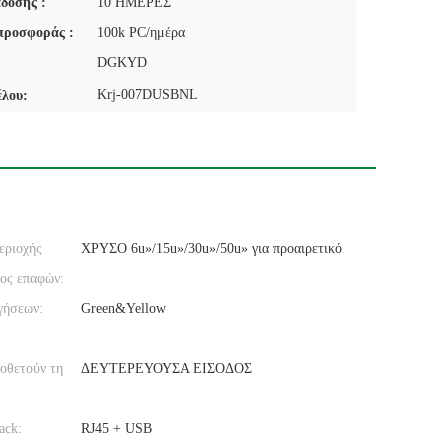
δοσης :
10 ΗΜΕΡΕΣ
προσφοράς :
100k PC/ημέρα
DGKYD
Krj-007DUSBNL
έλου:
εριοχής
ΧΡΥΣΟ 6u»/15u»/30u»/50u» για προαιρετικό
ος επαφών:
γήσεων:
Green&Yellow
οθετούν τη
ΔΕΥΤΕΡΕΥΟΥΣΑ ΕΙΣΟΔΟΣ
ack:
RJ45 + USB