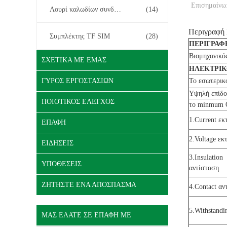
Επισημαίνω
Λουρί καλωδίων συνδετήρων
(14)
Περιγραφή
Συμπλέκτης TF SIM
(28)
ΠΕΡΙΓΡΑΦ
Βιομηχανικό
ΣΧΕΤΙΚΆ ΜΕ ΕΜΆΣ
ΗΛΕΚΤΡΙ
ΓΎΡΟΣ ΕΡΓΟΣΤΑΣΊΩΝ
Το εσωτερικό
Υψηλή επίδο
ΠΟΙΟΤΙΚΌΣ ΈΛΕΓΧΟΣ
το minmum 
1.Current εκ
ΕΠΑΦΉ
2.Voltage εκ
ΕΙΔΉΣΕΙΣ
3.Insulation
ΥΠΟΘΈΣΕΙΣ
αντίσταση
ΖΗΤΉΣΤΕ ΈΝΑ ΑΠΌΣΠΑΣΜΑ
4.Contact αν
5.Withstandi
ΜΑΣ ΕΛΆΤΕ ΣΕ ΕΠΑΦΉ ΜΕ