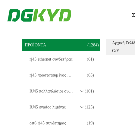
Σ
Αρχική Σελί
ΠΡΟΪΌΝΤΑ
(1284)
G/Y
rj45 ethernet συνδετήρας
(61)
rj45 προστατευμένος συνδετήρας
(65)
RJ45 πολλαπλάσιοι συνδετήρες λιμένων
(101)
RJ45 ενιαίος λιμένας
(125)
cat6 rj45 συνδετήρας
(19)