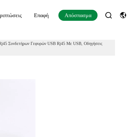
ριπτώσεις
Επαφή
Απόσπασμα
 Rj45 Συνδετήρων Γεφυρών USB Rj45 Με USB, Οδηγήσεις