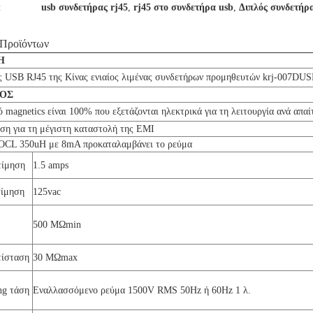
:
usb συνδετήρας rj45
,
rj45 στο συνδετήρα usb
,
Διπλός συνδετήρ
 Προϊόντων
Η
ς USB RJ45 της Κίνας ενιαίος λιμένας συνδετήρων προμηθευτών krj-007DUS
ΚΟΣ
 magnetics είναι 100% που εξετάζονται ηλεκτρικά για τη λειτουργία ανά απ
ση για τη μέγιστη καταστολή της EMI
OCL 350uH με 8mA προκαταλαμβάνει το ρεύμα
τίμηση
1.5 amps
τίμηση
125vac
500 MΩmin
τίσταση
30 MΩmax
ng τάση
Εναλλασσόμενο ρεύμα 1500V RMS 50Hz ή 60Hz 1 λ.