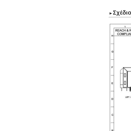
Σχέδι
►