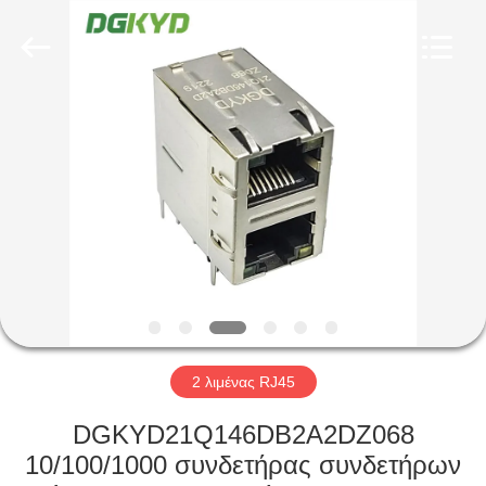
Keyouda
Electronic
Technology
Co.,ltd.
All
Rights
Reserved.
ΣΠΊΤΙ
ΠΡΟΪΌΝΤΑ
ΕΜΦΆΝΙΣΗ
VR
ΠΕΡΊΠΟΥ
ΕΜΕΊΣ
2 λιμένας RJ45
DGKYD21Q146DB2A2DZ068
ΓΎΡΟΣ
10/100/1000 συνδετήρας συνδετήρων