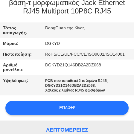
ΕΡΓΟΣΤΑΣΊΩΝ
βάση-τ μορφωματικός Jack Ethernet
RJ45 Multiport 10P8C RJ45
ΠΟΙΟΤΙΚΌΣ
Τόπος
DongGuan της Κίνας
ΈΛΕΓΧΟΣ
καταγωγής:
Μάρκα:
DGKYD
ΜΑΣ
Πιστοποίηση:
RoHS/CE/UL/FCC/CE/ISO9001/ISO14001
ΕΛΆΤΕ
Αριθμό
DGKYD21Q146DB2A2DZ068
ΣΕ
μοντέλου:
ΕΠΑΦΉ
Υψηλό φως:
,
PCB που τοποθετεί 2 το λιμένα RJ45
,
DGKYD21Q146DB2A2DZ068
ΜΕ
Χαλκός 2 λιμένας RJ45 φωσφόρων
ΖΗΤΉΣΤΕ
ΕΠΑΦΉ!
ΈΝΑ
ΑΠΌΣΠΑΣΜΑ
ΛΕΠΤΟΜΈΡΕΙΕΣ