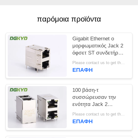
SITEMAP
παρόμοια προϊόντα
ΠΟΛΙΤΙΚΉ
Gigabit Ethernet ο
ΜΥΣΤΙΚΌΤΗΤΑΣ
μορφωματικός Jack 2
όφσετ ST συνδετήρων
2x1 λιμένων RJ45/Jk
Please contact us to get the latest price. MOQ:1 κομμάτι
με Leds
ΕΠΑΦΉ
100 βάση-τ
συσσώρευσαν την
ενότητα Jack 2
λιμένων RJ45 με
Please contact us to get the latest price. MOQ:1 κομμάτι
Magnetics η εμβύθιση
ΕΠΑΦΉ
που σωστής γωνίας
τοποθετεί