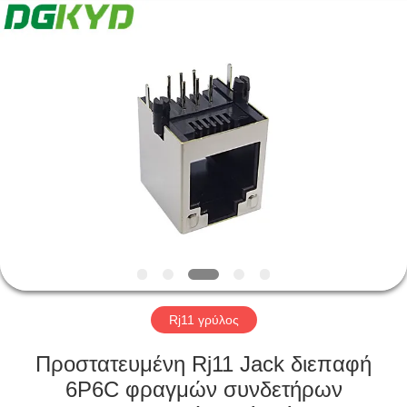
Keyouda
Electronic
Technology
Co.,ltd.
All
Rights
Reserved.
ΣΠΊΤΙ
ΠΡΟΪΌΝΤΑ
ΕΜΦΆΝΙΣΗ
VR
ΠΕΡΊΠΟΥ
ΕΜΕΊΣ
Rj11 γρύλος
Προστατευμένη Rj11 Jack διεπαφή
ΓΎΡΟΣ
6P6C φραγμών συνδετήρων