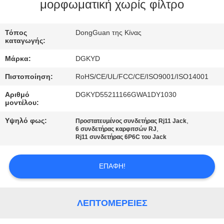
ΕΡΓΟΣΤΑΣΊΩΝ
μορφωματική χωρίς φίλτρο
ΠΟΙΟΤΙΚΌΣ
Τόπος
DongGuan της Κίνας
καταγωγής:
ΈΛΕΓΧΟΣ
Μάρκα:
DGKYD
Πιστοποίηση:
RoHS/CE/UL/FCC/CE/ISO9001/ISO14001
ΜΑΣ
Αριθμό
DGKYD55211166GWA1DY1030
ΕΛΆΤΕ
μοντέλου:
ΣΕ
Υψηλό φως:
,
Προστατευμένος συνδετήρας Rj11 Jack
,
ΕΠΑΦΉ
6 συνδετήρας καρφιτσών RJ
Rj11 συνδετήρας 6P6C του Jack
ΜΕ
ΕΠΑΦΉ!
ΖΗΤΉΣΤΕ
ΈΝΑ
ΛΕΠΤΟΜΈΡΕΙΕΣ
ΑΠΌΣΠΑΣΜΑ