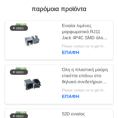
παρόμοια προϊόντα
SITEMAP
Ενιαίοι λιμένες
ΠΟΛΙΤΙΚΉ
μορφωματικό RJ11
ΜΥΣΤΙΚΌΤΗΤΑΣ
Jack 4P4C SMD όλο
το πλαστικό χωρίς
Please contact us to get the latest price. MOQ:Διαπραγμάτευση
φως
ΕΠΑΦΉ
Όλη η πλαστική μαύρη
ετικέττα επάνω στο
θηλυκό συνδετήρων
RJ11 6P6C χωρίς
Please contact us to get the latest price. MOQ:Διαπραγμάτευση
φίλτρο
ΕΠΑΦΉ
52D ενιαίος