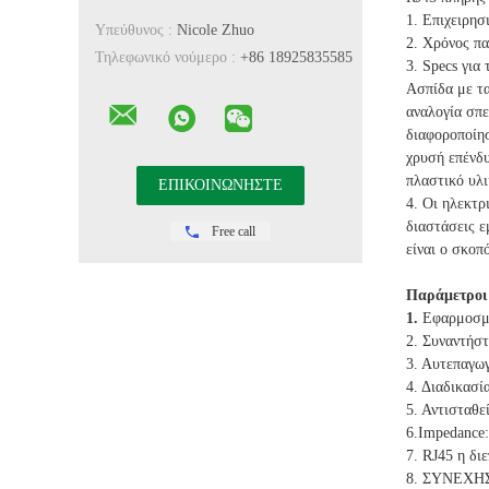
1. Επιχειρησ
Υπεύθυνος :
Nicole Zhuo
2. Χρόνος π
Τηλεφωνικό νούμερο :
+86 18925835585
3. Specs για
Ασπίδα με τα
αναλογία σπε
διαφοροποίη
χρυσή επένδ
πλαστικό υλ
4. Οι ηλεκτρ
διαστάσεις ε
Free call
είναι ο σκοπ
Παράμετροι
1.
Εφαρμοσμέ
2. Συναντήσ
3. Αυτεπαγω
4. Διαδικασ
5. Αντισταθε
6.Impedance
7. RJ45 η δι
8. ΣΥΝΕΧΗΣ 