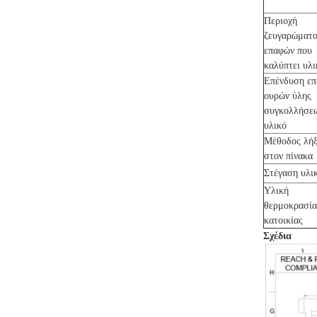
Περιοχή
ζευγαρώματ
επαφών που
καλύπτει υλ
Επένδυση ε
ουρών ύλης
συγκολλήσε
υλικό
Μέθοδος λή
στον πίνακ
Στέγαση υλ
Υλική
θερμοκρασί
κατοικίας
Σχέδια