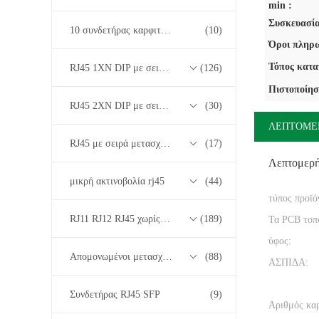
min :
Συσκευασία
10 συνδετήρας καρφιτσών RJ45
(10)
Όροι πληρω
Τόπος κατα
RJ45 1XN DIP με σειρά μετασχηματιστών βάσης-T 10/100/1000M
(126)
Πιστοποίησ
RJ45 2XN DIP με σειρά μετασχηματιστών βάσης-T 10/100/1000M
(30)
ΛΕΠΤΟΜΕ
RJ45 με σειρά μετασχηματιστών 2.5G/5G/10G Base-T
(17)
Λεπτομερ
μικρή ακτινοβολία rj45
(44)
τύπος προϊό
RJ11 RJ12 RJ45 χωρίς σειρά μετασχηματιστών
(189)
Τα PCB τοπ
ύφος:
Απομονωμένοι μετασχηματιστές
(88)
ΑΣΠΙΔΑ:
Συνδετήρας RJ45 SFP
(9)
Αριθμός κα