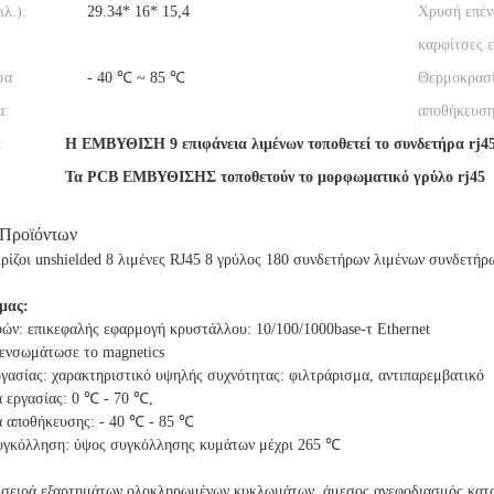
ιλ.):
29.34* 16* 15,4
Χρυσή επέν
καρφίτσες 
σα
- 40 ℃ ~ 85 ℃
Θερμοκρασ
α:
αποθήκευση
:
Η ΕΜΒΥΘΙΣΗ 9 επιφάνεια λιμένων τοποθετεί το συνδετήρα rj4
Τα PCB ΕΜΒΥΘΙΣΗΣ τοποθετούν το μορφωματικό γρύλο rj45
 Προϊόντων
κρίζοι unshielded 8 λιμένες RJ45 8 γρύλος 180 συνδετήρων λιμένων συνδετ
 μας:
ών: επικεφαλής εφαρμογή κρυστάλλου: 10/100/1000base-τ Ethernet
 ενσωμάτωσε το magnetics
γασίας: χαρακτηριστικό υψηλής συχνότητας: φιλτράρισμα, αντιπαρεμβατικό
 εργασίας: 0 ℃ - 70 ℃,
 αποθήκευσης: - 40 ℃ - 85 ℃
γκόλληση: ύψος συγκόλλησης κυμάτων μέχρι 265 ℃
 σειρά εξαρτημάτων ολοκληρωμένων κυκλωμάτων, άμεσος ανεφοδιασμός κατ