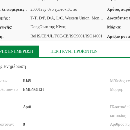
 λεπτομέρειες :
2500Tray στο χαρτοκιβώτιο
Χρόνος παρά
μής :
T/T, D/P, D/A, L/C, Western Union, MoneyGram
Δυνατότητα 
DongGuan της Κίνας
γωγής:
Μάρκα:
RoHS/CE/UL/FCC/CE/ISO9001/ISO14001
η:
Αριθμό μοντ
ΡΉΣ ΕΝΗΜΈΡΩΣΗ
ΠΕΡΙΓΡΑΦΉ ΠΡΟΪΌΝΤΩΝ
ής Ενημέρωση
ντων:
RJ45
Μέθοδος εν
οθετούν το
ΕΜΒΥΘΙΣΗ
Μορφή:
Αριθ.
Πλαστικό υ
κατοικίας:
ρφιτσών:
8
Αριθμός πυ