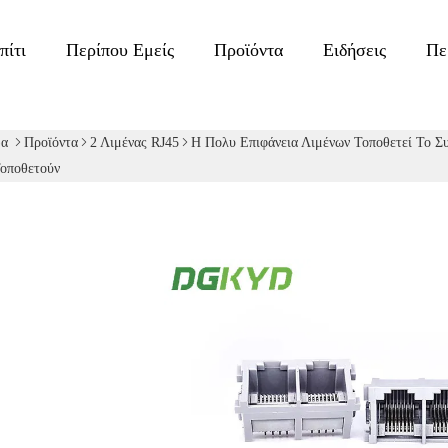
πίτι
Περίπου Εμείς
Προϊόντα
Ειδήσεις
Πε
δα
Προϊόντα
2 Λιμένας RJ45
Η Πολυ Επιφάνεια Λιμένων Τοποθετεί Το 
οποθετούν