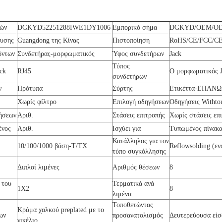
ρών
DGKYD52251288IWE1DY1006
Εμπορικό σήμα
DGKYD/OEM/O
ευσης
Guangdong της Κίνας
Πιστοποίηση
RoHS/CE/FCC/CE
όντων
Συνδετήρας-μορφωματικός
Ύφος συνδετήρων
Jack
Τύπος
ck
RJ45
Ο μορφωματικός 
συνδετήρων
ν
Πρότυπα
Σύρτης
Ετικέττα-ΕΠΑΝΩ
Χωρίς φίλτρο
Επιλογή οδηγήσεων
Οδηγήσεις Withto
ήσεων
Αριθ.
Στάσεις επιτροπής
Χωρίς στάσεις επ
ένος
Αριθ.
Ισχύει για
Τυπωμένος πίνακ
Κατάλληλος για τον
10/100/1000 βάση-T/TX
Reflowsolding (εν
τύπο συγκόλλησης
η
Διπλοί λιμένες
Αριθμός θέσεων
8
 του
Τερματικά ανά
1X2
8
λιμένα
Τοποθετώντας
Κράμα χαλκού preplated με το
ων
προσανατολισμός
Δευτερεύουσα είσ
νικέλιο