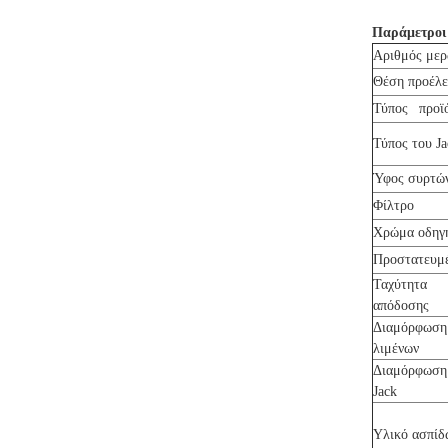
Παράμετροι
Αριθμός με
Θέση προέλ
Τύπος προϊ
Τύπος του Ja
Ύφος συρτώ
Φίλτρο
Χρώμα οδηγ
Προστατευμ
Ταχύτητα
απόδοσης
Διαμόρφωσ
λιμένων
Διαμόρφωση
Jack
Υλικό ασπίδ