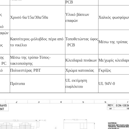
PCB
ος
Υλικό βάσεων
Χρυσό 6u/15u/30u/50u
Χαλκός φωσφόρω
επαφών
ικό
παφών
Κασσίτερος-μόλυβδος πέρα από
Τοποθετώντας ύφος
Μέσω της τρύπας
ως
το νικέλιο
PCB
ξης
Μέσω της τρύπα-Τύπος-
Κλειδαριά πινάκων
Με/χωρίς κλειδαρ
α PC
τακτοποίησης
ικό
Πολυεστέρας PBT
Χρώμα κατοικίας
Γκρίζος
UL εκτίμηση
α
Πρότυπα
UL 94V-0
ευφλέκτου