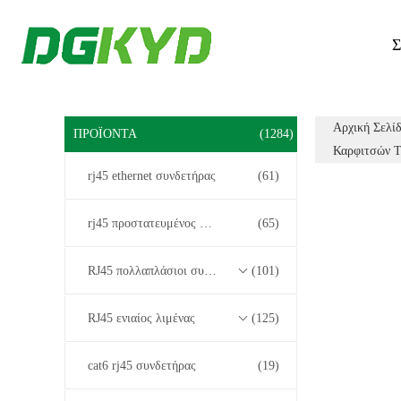
Σ
Αρχική Σελί
ΠΡΟΪΌΝΤΑ
(1284)
Καρφιτσών Τ
rj45 ethernet συνδετήρας
(61)
rj45 προστατευμένος συνδετήρας
(65)
RJ45 πολλαπλάσιοι συνδετήρες λιμένων
(101)
RJ45 ενιαίος λιμένας
(125)
cat6 rj45 συνδετήρας
(19)