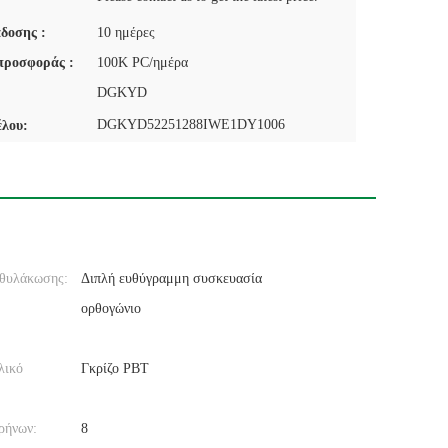
δοσης :
10 ημέρες
προσφοράς :
100K PC/ημέρα
DGKYD
DGKYD52251288IWE1DY1006
έλου:
θυλάκωσης:
Διπλή ευθύγραμμη συσκευασία
ορθογώνιο
λικό
Γκρίζο PBT
ρήνων:
8