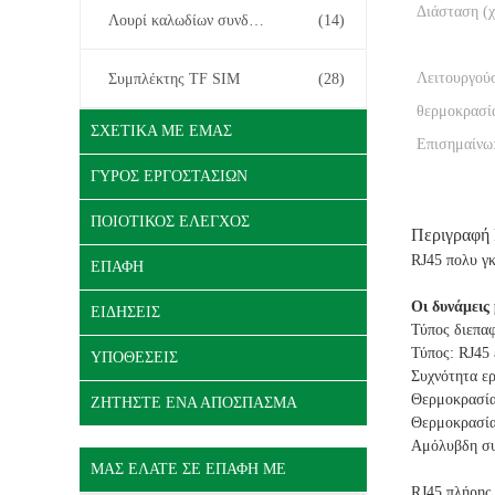
Διάσταση (χ
Λουρί καλωδίων συνδετήρων
(14)
Λειτουργού
Συμπλέκτης TF SIM
(28)
θερμοκρασί
ΣΧΕΤΙΚΆ ΜΕ ΕΜΆΣ
Επισημαίνω
ΓΎΡΟΣ ΕΡΓΟΣΤΑΣΊΩΝ
ΠΟΙΟΤΙΚΌΣ ΈΛΕΓΧΟΣ
Περιγραφή
RJ45 πολυ γ
ΕΠΑΦΉ
Οι δυνάμεις
ΕΙΔΉΣΕΙΣ
Τύπος διεπαφ
Τύπος: RJ45
ΥΠΟΘΈΣΕΙΣ
Συχνότητα ερ
Θερμοκρασία
ΖΗΤΉΣΤΕ ΈΝΑ ΑΠΌΣΠΑΣΜΑ
Θερμοκρασία
Αμόλυβδη συ
ΜΑΣ ΕΛΆΤΕ ΣΕ ΕΠΑΦΉ ΜΕ
RJ45 πλήρης