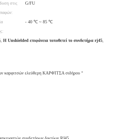
δυση στις
G/FU
επαφών:
ία
- 40 ℃ ~ 85 ℃
ς:
5
,
Η Unshielded επιφάνεια τοποθετεί το συνδετήρα rj45
,
ήρων καρφιτσών ελεύθερη ΚΑΡΦΊΤΣΑ σιδήρου °
ασκευαστών συνδετήρων δικτύων RJ45