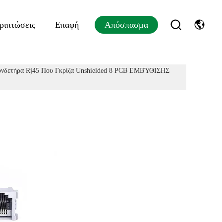
ριπτώσεις
Επαφή
Απόσπασμα
Συνδετήρα Rj45 Που Γκρίζα Unshielded 8 PCB ΕΜΒΎΘΙΣΗΣ