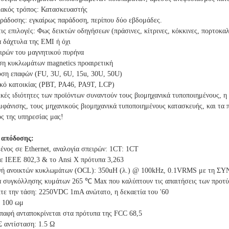
ιακός τρόπος: Κατασκευαστής
αράδοσης: εγκαίρως παράδοση, περίπου δύο εβδομάδες.
 τις επιλογές: Φως δεικτών οδηγήσεων (πράσινες, κίτρινες, κόκκινες, πορτοκα
 δάχτυλα της EMI ή όχι
ιρών του μαγνητικού πυρήνα
ση κυκλωμάτων magnetics προαιρετική
υση επαφών (FU, 3U, 6U, 15u, 30U, 50U)
ικό κατοικίας (PBT, PA46, PA9T, LCP)
ικές ιδιότητες των προϊόντων συναντούν τους βιομηχανικά τυποποιημένους, η 
μφάνισης, τους μηχανικούς βιομηχανικά τυποποιημένους κατασκευής, και τα
ός της υπηρεσίας μας!
 απόδοσης:
νος σε Ethernet, αναλογία σπειρών: 1CT: 1CT
τε IEEE 802,3 & το Ansi Χ πρότυπα 3,263
γή ανοικτών κυκλωμάτων (OCL): 350uH (λ.) @ 100kHz, 0.1VRMS με τη 
ία συγκόλλησης κυμάτων 265 ℃ Max που καλύπτουν τις απαιτήσεις των προ
ίτε την τάση: 2250VDC 1mA ανώτατο, η δεκαετία του '60
: 100 ωμ
επαφή ανταποκρίνεται στα πρότυπα της FCC 68,5
αντίσταση: 1.5 Ω