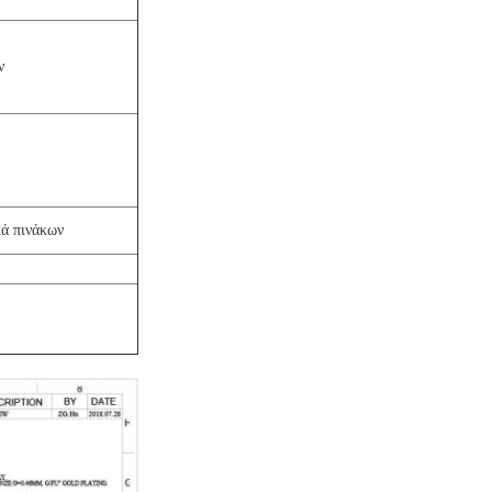
ν
ιά πινάκων