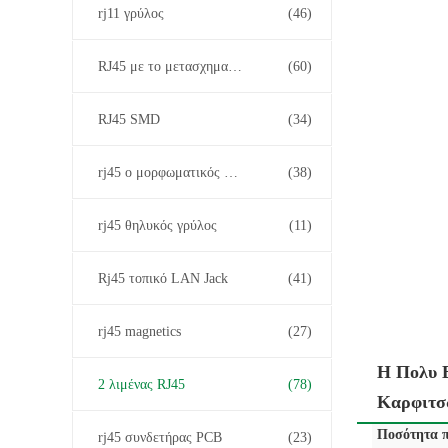
rj11 γρύλος
(46)
RJ45 με το μετασχηματιστή
(60)
RJ45 SMD
(34)
rj45 ο μορφωματικός Jack
(38)
rj45 θηλυκός γρύλος
(11)
Rj45 τοπικό LAN Jack
(41)
rj45 magnetics
(27)
Η Πολυ 
2 λιμένας RJ45
(78)
Καρφιτσ
Ποσότητα π
rj45 συνδετήρας PCB
(23)