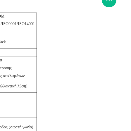
DM
/ISO9001/ISO14001
Jack
ut
ιτροπής
ας κυκλωμάτων
αλλακτική λύση).
οδος (σωστή γωνία)