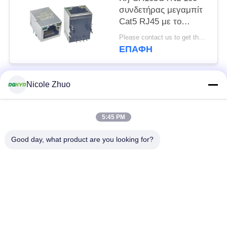
συνδετήρας μεγαμπίτ
Cat5 RJ45 με το
μετασχηματιστή για το
Please contact us to get the latest price. MOQ:1 κομμάτι
διακόπτη δικτύωσης,
ΕΠΑΦΉ
LEDs
Nicole Zhuo
Λαϊκή κατηγορία
Όλα
5:45 PM
rj45 ethernet
rj45 προστατευμένος
συνδετήρας
συνδετήρας
Good day, what product are you looking for?
RJ45 πολλαπλάσιοι
RJ45 ενιαίος λιμένας
συνδετήρες λιμένων
cat6 rj45 συνδετήρας
rj11 γρύλος