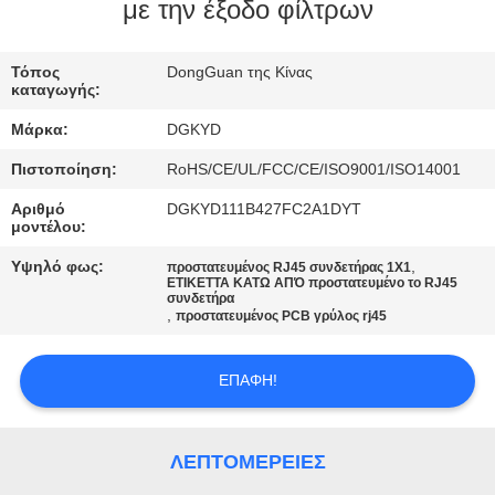
ΕΡΓΟΣΤΑΣΊΩΝ
με την έξοδο φίλτρων
ΠΟΙΟΤΙΚΌΣ
Τόπος
DongGuan της Κίνας
καταγωγής:
ΈΛΕΓΧΟΣ
Μάρκα:
DGKYD
Πιστοποίηση:
RoHS/CE/UL/FCC/CE/ISO9001/ISO14001
ΜΑΣ
Αριθμό
DGKYD111B427FC2A1DYT
ΕΛΆΤΕ
μοντέλου:
ΣΕ
Υψηλό φως:
,
προστατευμένος RJ45 συνδετήρας 1X1
ΕΤΙΚΕΤΤΑ ΚΑΤΩ ΑΠΌ προστατευμένο το RJ45
ΕΠΑΦΉ
συνδετήρα
,
προστατευμένος PCB γρύλος rj45
ΜΕ
ΕΠΑΦΉ!
ΖΗΤΉΣΤΕ
ΈΝΑ
ΛΕΠΤΟΜΈΡΕΙΕΣ
ΑΠΌΣΠΑΣΜΑ