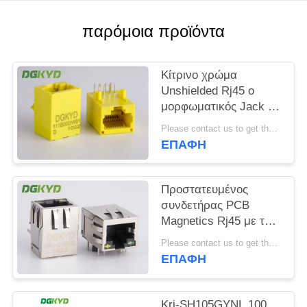
SITEMAP
παρόμοια προϊόντα
ΠΟΛΙΤΙΚΉ
Κίτρινο χρώμα
ΜΥΣΤΙΚΌΤΗΤΑΣ
Unshielded Rj45 ο
μορφωματικός Jack με
το μετασχηματιστή,
Please contact us to get the latest price. MOQ:1 κομμάτι
βάση 100 - Τ
ΕΠΑΦΉ
Προστατευμένος
συνδετήρας PCB
Magnetics Rj45 με τον
ενσωματωμένο
Please contact us to get the latest price. MOQ:1 κομμάτι
μετασχηματιστή
ΕΠΑΦΉ
εξατομικεύσιμο
Krj-SH105GYNL 100