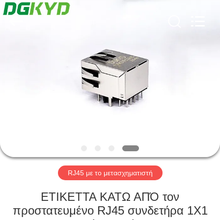
Keyouda
Electronic
Technology
Co.,ltd.
All
Rights
Reserved.
ΣΠΊΤΙ
ΠΡΟΪΌΝΤΑ
ΕΜΦΆΝΙΣΗ
VR
ΠΕΡΊΠΟΥ
ΕΜΕΊΣ
RJ45 με το μετασχηματιστή
ΕΤΙΚΕΤΤΑ ΚΑΤΩ ΑΠΌ τον
ΓΎΡΟΣ
προστατευμένο RJ45 συνδετήρα 1X1