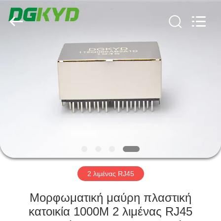
Keyouda
Electronic
Technology
Co.,ltd.
All
Rights
Reserved.
ΣΠΊΤΙ
ΠΡΟΪΌΝΤΑ
ΕΜΦΆΝΙΣΗ
VR
ΠΕΡΊΠΟΥ
ΕΜΕΊΣ
2 λιμένας RJ45
Μορφωματική μαύρη πλαστική
ΓΎΡΟΣ
κατοικία 1000M 2 λιμένας RJ45