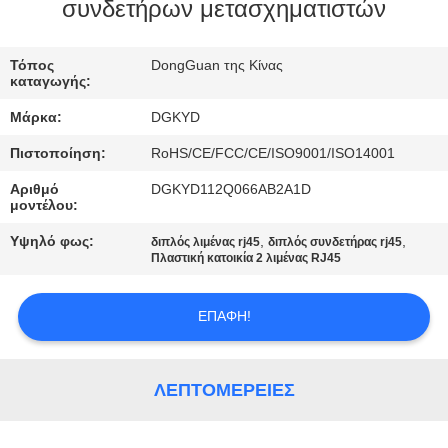
ΕΡΓΟΣΤΑΣΊΩΝ
συνδετήρων μετασχηματιστών
ΠΟΙΟΤΙΚΌΣ
Τόπος
DongGuan της Κίνας
καταγωγής:
ΈΛΕΓΧΟΣ
Μάρκα:
DGKYD
Πιστοποίηση:
RoHS/CE/FCC/CE/ISO9001/ISO14001
ΜΑΣ
Αριθμό
DGKYD112Q066AB2A1D
ΕΛΆΤΕ
μοντέλου:
ΣΕ
Υψηλό φως:
,
,
διπλός λιμένας rj45
διπλός συνδετήρας rj45
ΕΠΑΦΉ
Πλαστική κατοικία 2 λιμένας RJ45
ΜΕ
ΕΠΑΦΉ!
ΖΗΤΉΣΤΕ
ΈΝΑ
ΛΕΠΤΟΜΈΡΕΙΕΣ
ΑΠΌΣΠΑΣΜΑ