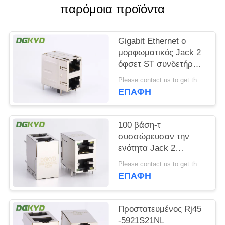
παρόμοια προϊόντα
SITEMAP
Gigabit Ethernet ο
ΠΟΛΙΤΙΚΉ
μορφωματικός Jack 2
όφσετ ST συνδετήρων
ΜΥΣΤΙΚΌΤΗΤΑΣ
2x1 λιμένων RJ45/Jk
Please contact us to get the latest price. MOQ:1 κομμάτι
με Leds
ΕΠΑΦΉ
100 βάση-τ
συσσώρευσαν την
ενότητα Jack 2
λιμένων RJ45 με
Please contact us to get the latest price. MOQ:1 κομμάτι
Magnetics η εμβύθιση
ΕΠΑΦΉ
που σωστής γωνίας
τοποθετεί
Προστατευμένος Rj45
-5921S21NL