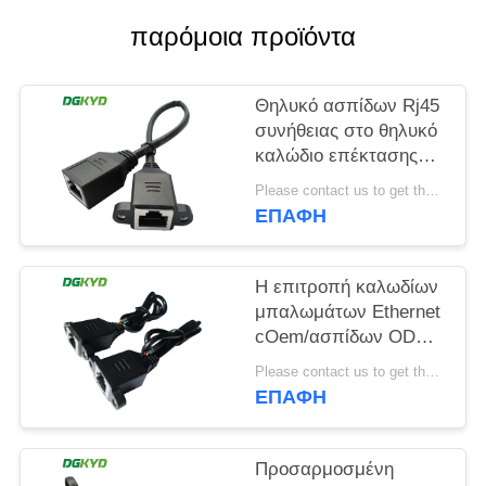
παρόμοια προϊόντα
SITEMAP
Θηλυκό ασπίδων Rj45
ΠΟΛΙΤΙΚΉ
συνήθειας στο θηλυκό
ΜΥΣΤΙΚΌΤΗΤΑΣ
καλώδιο επέκτασης
Ethernet καλωδιακών
Please contact us to get the latest price. MOQ:1pcs
δικτύων Ethernet
ΕΠΑΦΉ
Η επιτροπή καλωδίων
μπαλωμάτων Ethernet
cOem/ασπίδων ODM
8p8c τοποθετεί το
Please contact us to get the latest price. MOQ:1pcs
καλώδιο μπαλωμάτων
ΕΠΑΦΉ
υποδοχών Rj45
Προσαρμοσμένη