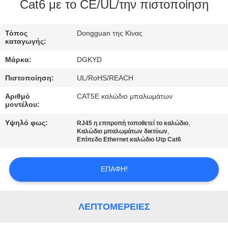
ΕΡΓΟΣΤΑΣΊΩΝ
Cat6 με το CE/UL/την πιστοποίηση
ΠΟΙΟΤΙΚΌΣ
Τόπος
Dongguan της Κίνας
καταγωγής:
ΈΛΕΓΧΟΣ
Μάρκα:
DGKYD
Πιστοποίηση:
UL/RoHS/REACH
ΜΑΣ
Αριθμό
CAT5E καλώδιο μπαλωμάτων
ΕΛΆΤΕ
μοντέλου:
ΣΕ
Υψηλό φως:
,
RJ45 η επιτροπή τοποθετεί το καλώδιο
,
ΕΠΑΦΉ
Καλώδιο μπαλωμάτων δικτύων
Επίπεδο Ethernet καλώδιο Utp Cat6
ΜΕ
ΕΠΑΦΉ!
ΖΗΤΉΣΤΕ
ΈΝΑ
ΛΕΠΤΟΜΈΡΕΙΕΣ
ΑΠΌΣΠΑΣΜΑ