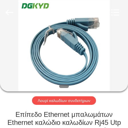
Keyouda
Electronic
Technology
Co.,ltd.
All
Rights
Reserved.
ΣΠΊΤΙ
ΠΡΟΪΌΝΤΑ
ΕΜΦΆΝΙΣΗ
VR
ΠΕΡΊΠΟΥ
ΕΜΕΊΣ
Λουρί καλωδίων συνδετήρων
Επίπεδο Ethernet μπαλωμάτων
ΓΎΡΟΣ
Ethernet καλώδιο καλωδίων Rj45 Utp