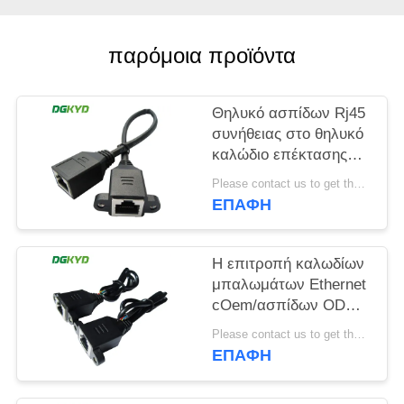
SITEMAP
παρόμοια προϊόντα
ΠΟΛΙΤΙΚΉ
Θηλυκό ασπίδων Rj45
ΜΥΣΤΙΚΌΤΗΤΑΣ
συνήθειας στο θηλυκό
καλώδιο επέκτασης
Ethernet καλωδιακών
Please contact us to get the latest price. MOQ:1pcs
δικτύων Ethernet
ΕΠΑΦΉ
Η επιτροπή καλωδίων
μπαλωμάτων Ethernet
cOem/ασπίδων ODM
8p8c τοποθετεί το
Please contact us to get the latest price. MOQ:1pcs
καλώδιο μπαλωμάτων
ΕΠΑΦΉ
υποδοχών Rj45