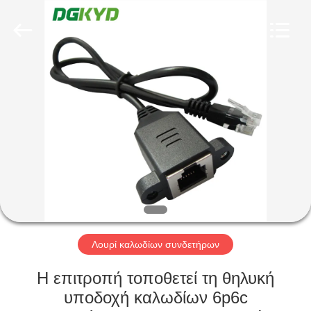
Keyouda
Electronic
Technology
Co.,ltd.
All
Rights
Reserved.
ΣΠΊΤΙ
ΠΡΟΪΌΝΤΑ
ΕΜΦΆΝΙΣΗ
VR
ΠΕΡΊΠΟΥ
ΕΜΕΊΣ
Λουρί καλωδίων συνδετήρων
Η επιτροπή τοποθετεί τη θηλυκή
ΓΎΡΟΣ
υποδοχή καλωδίων 6p6c