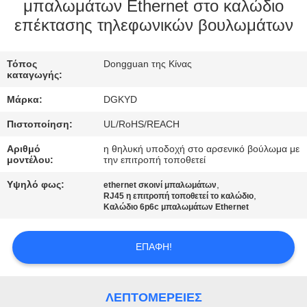
ΕΡΓΟΣΤΑΣΊΩΝ
μπαλωμάτων Ethernet στο καλώδιο
επέκτασης τηλεφωνικών βουλωμάτων
ΠΟΙΟΤΙΚΌΣ
Τόπος
Dongguan της Κίνας
ΈΛΕΓΧΟΣ
καταγωγής:
Μάρκα:
DGKYD
ΜΑΣ
Πιστοποίηση:
UL/RoHS/REACH
ΕΛΆΤΕ
Αριθμό
η θηλυκή υποδοχή στο αρσενικό βούλωμα με
ΣΕ
μοντέλου:
την επιτροπή τοποθετεί
ΕΠΑΦΉ
Υψηλό φως:
,
ethernet σκοινί μπαλωμάτων
,
RJ45 η επιτροπή τοποθετεί το καλώδιο
ΜΕ
Καλώδιο 6p6c μπαλωμάτων Ethernet
ΖΗΤΉΣΤΕ
ΕΠΑΦΉ!
ΈΝΑ
ΑΠΌΣΠΑΣΜΑ
ΛΕΠΤΟΜΈΡΕΙΕΣ