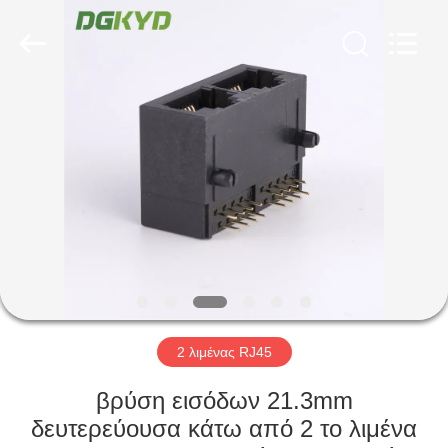
Keyouda
Electronic
Technology
Co.,ltd.
All
Rights
Reserved.
ΣΠΊΤΙ
ΠΡΟΪΌΝΤΑ
ΕΜΦΆΝΙΣΗ
VR
ΠΕΡΊΠΟΥ
ΕΜΕΊΣ
2 λιμένας RJ45
βρύση εισόδων 21.3mm
ΓΎΡΟΣ
δευτερεύουσα κάτω από 2 το λιμένα