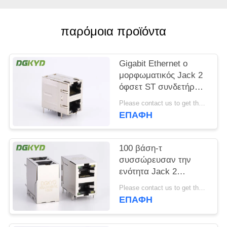
SITEMAP
παρόμοια προϊόντα
ΠΟΛΙΤΙΚΉ
Gigabit Ethernet ο
ΜΥΣΤΙΚΌΤΗΤΑΣ
μορφωματικός Jack 2
όφσετ ST συνδετήρων
2x1 λιμένων RJ45/Jk
Please contact us to get the latest price. MOQ:1 κομμάτι
με Leds
ΕΠΑΦΉ
100 βάση-τ
συσσώρευσαν την
ενότητα Jack 2
λιμένων RJ45 με
Please contact us to get the latest price. MOQ:1 κομμάτι
Magnetics η εμβύθιση
ΕΠΑΦΉ
που σωστής γωνίας
τοποθετεί