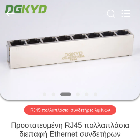
Keyouda
Electronic
Technology
Co.,ltd.
All
Rights
Reserved.
ΣΠΊΤΙ
ΠΡΟΪΌΝΤΑ
ΕΜΦΆΝΙΣΗ
VR
ΠΕΡΊΠΟΥ
ΕΜΕΊΣ
RJ45 πολλαπλάσιοι συνδετήρες λιμένων
Προστατευμένη RJ45 πολλαπλάσια
ΓΎΡΟΣ
διεπαφή Ethernet συνδετήρων