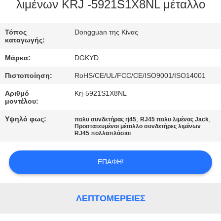
ΕΡΓΟΣΤΑΣΊΩΝ
λιμένων KRJ -5921S1X8NL μέταλλο
ΠΟΙΟΤΙΚΌΣ
Τόπος
Dongguan της Κίνας
καταγωγής:
ΈΛΕΓΧΟΣ
Μάρκα:
DGKYD
Πιστοποίηση:
RoHS/CE/UL/FCC/CE/ISO9001/ISO14001
ΜΑΣ
Αριθμό
Krj-5921S1X8NL
ΕΛΆΤΕ
μοντέλου:
ΣΕ
Υψηλό φως:
,
,
πολυ συνδετήρας rj45
RJ45 πολυ λιμένας Jack
Προστατευμένοι μέταλλο συνδετήρες λιμένων
ΕΠΑΦΉ
RJ45 πολλαπλάσιοι
ΜΕ
ΕΠΑΦΉ!
ΖΗΤΉΣΤΕ
ΈΝΑ
ΛΕΠΤΟΜΈΡΕΙΕΣ
ΑΠΌΣΠΑΣΜΑ