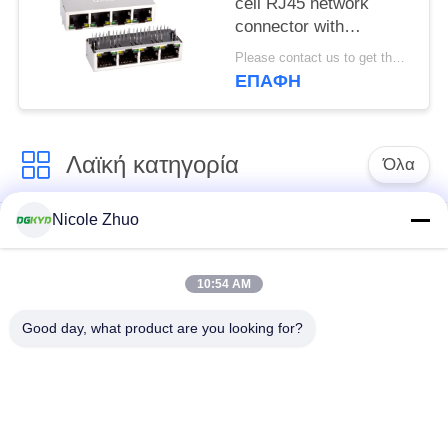
cell RJ45 network
connector with
100Mbps integrated
Please contact us to get the latest price. MOQ:1 Τεμάχιο
Ethernet filtering
ΕΠΑΦΉ
shielding strip light
Λαϊκή κατηγορία
Όλα
Nicole Zhuo
rj45 ethernet
rj45 προστατευμένος
συνδετήρας
συνδετήρας
10:54 AM
RJ45 πολλαπλάσιοι
RJ45 ενιαίος λιμένας
Good day, what product are you looking for?
συνδετήρες λιμένων
cat6 rj45 συνδετήρας
rj11 γρύλος