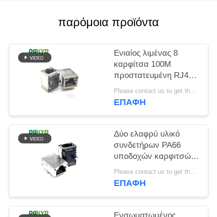
SITEMAP
παρόμοια προϊόντα
ΠΟΛΙΤΙΚΉ
Ενιαίος λιμένας 8
ΜΥΣΤΙΚΌΤΗΤΑΣ
καρφίτσα 100M
προστατευμένη RJ45
μορφή ορθογωνίων
Please contact us to get the latest price. MOQ:Διαπραγμάτευση
συνδετήρων
ΕΠΑΦΉ
Δύο ελαφρύ υλικό
συνδετήρων PA66
υποδοχών καρφιτσών
ΕΜΒΥΘΙΣΗΣ RJ45 12
Please contact us to get the latest price. MOQ:Διαπραγμάτευση
χρώματος
ΕΠΑΦΉ
Ενσωματωμένος