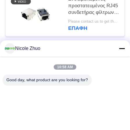
προστατευμένος RJ45
συνδετήρας φίλτρων
με την ελαφριά ασπίδα
Please contact us to get the latest price. MOQ:Διαπραγμάτευση
8P12C
ΕΠΑΦΉ
Nicole Zhuo
Λαϊκή κατηγορία
Όλα
10:58 AM
rj45 ethernet
rj45 προστατευμένος
συνδετήρας
συνδετήρας
Good day, what product are you looking for?
RJ45 πολλαπλάσιοι
RJ45 ενιαίος λιμένας
συνδετήρες λιμένων
cat6 rj45 συνδετήρας
rj11 γρύλος