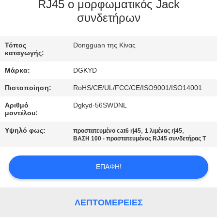
ΕΡΓΟΣΤΑΣΊΩΝ
RJ45 ο μορφωματικός Jack
συνδετήρων
ΠΟΙΟΤΙΚΌΣ
Τόπος
Dongguan της Κίνας
ΈΛΕΓΧΟΣ
καταγωγής:
Μάρκα:
DGKYD
ΜΑΣ
Πιστοποίηση:
RoHS/CE/UL/FCC/CE/ISO9001/ISO14001
ΕΛΆΤΕ
Αριθμό
Dgkyd-56SWDNL
ΣΕ
μοντέλου:
ΕΠΑΦΉ
Υψηλό φως:
,
,
προστατευμένο cat6 rj45
1 λιμένας rj45
ΒΑΣΗ 100 - προστατευμένος RJ45 συνδετήρας Τ
ΜΕ
ΕΠΑΦΉ!
ΖΗΤΉΣΤΕ
ΈΝΑ
ΛΕΠΤΟΜΈΡΕΙΕΣ
ΑΠΌΣΠΑΣΜΑ