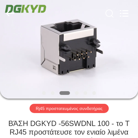
Keyouda
Electronic
Technology
Co.,ltd.
All
Rights
Reserved.
ΣΠΊΤΙ
ΠΡΟΪΌΝΤΑ
ΕΜΦΆΝΙΣΗ
VR
ΠΕΡΊΠΟΥ
ΕΜΕΊΣ
Rj45 προστατευμένος συνδετήρας
ΒΆΣΗ DGKYD -56SWDNL 100 - το Τ
ΓΎΡΟΣ
RJ45 προστάτευσε τον ενιαίο λιμένα