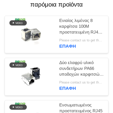
παρόμοια προϊόντα
SITEMAP
Ενιαίος λιμένας 8
ΠΟΛΙΤΙΚΉ
καρφίτσα 100M
προστατευμένη RJ45
ΜΥΣΤΙΚΌΤΗΤΑΣ
μορφή ορθογωνίων
Please contact us to get the latest price. MOQ:Διαπραγμάτευση
συνδετήρων
ΕΠΑΦΉ
Δύο ελαφρύ υλικό
συνδετήρων PA66
υποδοχών καρφιτσών
ΕΜΒΥΘΙΣΗΣ RJ45 12
Please contact us to get the latest price. MOQ:Διαπραγμάτευση
χρώματος
ΕΠΑΦΉ
Ενσωματωμένος
προστατευμένος RJ45