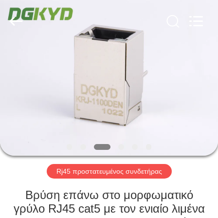
Keyouda
Electronic
Technology
Co.,ltd.
All
Rights
Reserved.
ΣΠΊΤΙ
ΠΡΟΪΌΝΤΑ
ΕΜΦΆΝΙΣΗ
VR
ΠΕΡΊΠΟΥ
ΕΜΕΊΣ
Rj45 προστατευμένος συνδετήρας
Βρύση επάνω στο μορφωματικό
ΓΎΡΟΣ
γρύλο RJ45 cat5 με τον ενιαίο λιμένα