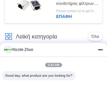
συνδετήρας φίλτρων
με την ελαφριά ασπίδα
Please contact us to get the latest price. MOQ:Διαπραγμάτευση
8P12C
ΕΠΑΦΉ
Λαϊκή κατηγορία
Όλα
Nicole Zhuo
rj45 ethernet
rj45 προστατευμένος
συνδετήρας
συνδετήρας
5:42 AM
RJ45 πολλαπλάσιοι
RJ45 ενιαίος λιμένας
Good day, what product are you looking for?
συνδετήρες λιμένων
cat6 rj45 συνδετήρας
rj11 γρύλος
RJ45 με το