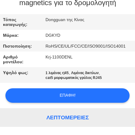
ΕΡΓΟΣΤΑΣΊΩΝ
magnetics για το δρομολογητή
ΠΟΙΟΤΙΚΌΣ
Τόπος
Dongguan της Κίνας
καταγωγής:
ΈΛΕΓΧΟΣ
Μάρκα:
DGKYD
Πιστοποίηση:
RoHS/CE/UL/FCC/CE/ISO9001/ISO14001
ΜΑΣ
Αριθμό
Krj-1100DENL
ΕΛΆΤΕ
μοντέλου:
ΣΕ
Υψηλό φως:
,
,
1 λιμένας rj45
Λιμένας δικτύων
ΕΠΑΦΉ
cat5 μορφωματικός γρύλος RJ45
ΜΕ
ΕΠΑΦΉ!
ΖΗΤΉΣΤΕ
ΈΝΑ
ΛΕΠΤΟΜΈΡΕΙΕΣ
ΑΠΌΣΠΑΣΜΑ