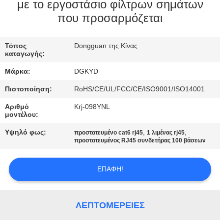
ΕΡΓΟΣΤΑΣΊΩΝ
με το εργοστάσιο φίλτρων σημάτων
που προσαρμόζεται
ΠΟΙΟΤΙΚΌΣ
Τόπος
Dongguan της Κίνας
ΈΛΕΓΧΟΣ
καταγωγής:
Μάρκα:
DGKYD
ΜΑΣ
Πιστοποίηση:
RoHS/CE/UL/FCC/CE/ISO9001/ISO14001
ΕΛΆΤΕ
Αριθμό
Krj-098YNL
ΣΕ
μοντέλου:
ΕΠΑΦΉ
Υψηλό φως:
,
,
προστατευμένο cat6 rj45
1 λιμένας rj45
προστατευμένος RJ45 συνδετήρας 100 βάσεων
ΜΕ
ΕΠΑΦΉ!
ΖΗΤΉΣΤΕ
ΈΝΑ
ΛΕΠΤΟΜΈΡΕΙΕΣ
ΑΠΌΣΠΑΣΜΑ