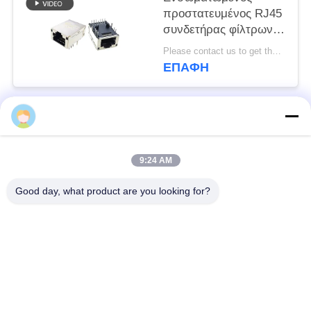
προστατευμένος RJ45
συνδετήρας φίλτρων
με την ελαφριά ασπίδα
Please contact us to get the latest price. MOQ:Διαπραγμάτευση
8P12C
ΕΠΑΦΉ
Λαϊκή κατηγορία
Όλα
9:24 AM
rj45 ethernet
rj45 προστατευμένος
συνδετήρας
συνδετήρας
Good day, what product are you looking for?
RJ45 πολλαπλάσιοι
RJ45 ενιαίος λιμένας
συνδετήρες λιμένων
cat6 rj45 συνδετήρας
rj11 γρύλος