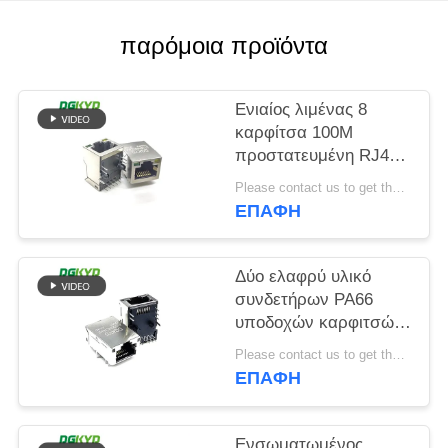
SITEMAP
παρόμοια προϊόντα
ΠΟΛΙΤΙΚΉ
Ενιαίος λιμένας 8
ΜΥΣΤΙΚΌΤΗΤΑΣ
καρφίτσα 100M
προστατευμένη RJ45
μορφή ορθογωνίων
Please contact us to get the latest price. MOQ:Διαπραγμάτευση
συνδετήρων
ΕΠΑΦΉ
Δύο ελαφρύ υλικό
συνδετήρων PA66
υποδοχών καρφιτσών
ΕΜΒΥΘΙΣΗΣ RJ45 12
Please contact us to get the latest price. MOQ:Διαπραγμάτευση
χρώματος
ΕΠΑΦΉ
Ενσωματωμένος