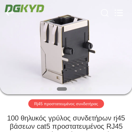
Keyouda
Electronic
Technology
Co.,ltd.
All
Rights
Reserved.
ΣΠΊΤΙ
ΠΡΟΪΌΝΤΑ
ΕΜΦΆΝΙΣΗ
VR
ΠΕΡΊΠΟΥ
ΕΜΕΊΣ
Rj45 προστατευμένος συνδετήρας
100 θηλυκός γρύλος συνδετήρων rj45
ΓΎΡΟΣ
βάσεων cat5 προστατευμένος RJ45