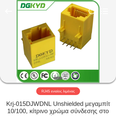
Keyouda
Electronic
Technology
Co.,ltd.
All
Rights
Reserved.
ΣΠΊΤΙ
ΠΡΟΪΌΝΤΑ
ΕΜΦΆΝΙΣΗ
VR
ΠΕΡΊΠΟΥ
ΕΜΕΊΣ
RJ45 ενιαίος λιμένας
Krj-015DJWDNL Unshielded μεγαμπίτ
ΓΎΡΟΣ
10/100, κίτρινο χρώμα σύνδεσης στο