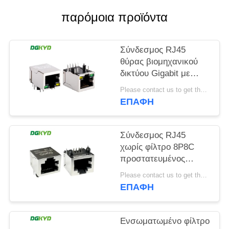
παρόμοια προϊόντα
SITEMAP
Σύνδεσμος RJ45
ΠΟΛΙΤΙΚΉ
θύρας βιομηχανικού
ΜΥΣΤΙΚΌΤΗΤΑΣ
δικτύου Gigabit με
προστατευτική ζώνη
Please contact us to get the latest price. MOQ:1 Τεμάχιο
φωτός TAB DOWN
ΕΠΑΦΉ
DGKYD111Q042AB2A1D
Σύνδεσμος RJ45
χωρίς φίλτρο 8P8C
προστατευμένος
σύνδεσμος
Please contact us to get the latest price. MOQ:1 Τεμάχιο
DGKYD561188GWA1DY128
ΕΠΑΦΉ
Ενσωματωμένο φίλτρο