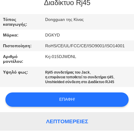
ΕΡΓΟΣΤΑΣΊΩΝ
Διαδίκτυο Rj45
ΠΟΙΟΤΙΚΌΣ
Τόπος
Dongguan της Κίνας
καταγωγής:
ΈΛΕΓΧΟΣ
Μάρκα:
DGKYD
Πιστοποίηση:
RoHS/CE/UL/FCC/CE/ISO9001/ISO14001
ΜΑΣ
Αριθμό
Krj-015DJWDNL
ΕΛΆΤΕ
μοντέλου:
ΣΕ
Υψηλό φως:
,
Rj45 συνδετήρας του Jack
,
ΕΠΑΦΉ
η επιφάνεια τοποθετεί το συνδετήρα rj45
Unshielded σύνδεση στο Διαδίκτυο RJ45
ΜΕ
ΕΠΑΦΉ!
ΖΗΤΉΣΤΕ
ΈΝΑ
ΛΕΠΤΟΜΈΡΕΙΕΣ
ΑΠΌΣΠΑΣΜΑ