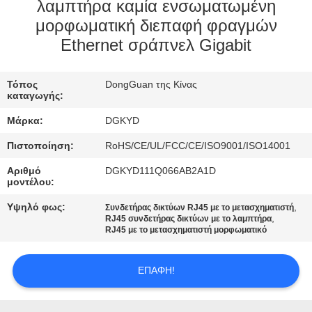
ΕΡΓΟΣΤΑΣΊΩΝ
λαμπτήρα καμία ενσωματωμένη
μορφωματική διεπαφή φραγμών
Ethernet σράπνελ Gigabit
ΠΟΙΟΤΙΚΌΣ
ΈΛΕΓΧΟΣ
Τόπος
DongGuan της Κίνας
καταγωγής:
ΜΑΣ
Μάρκα:
DGKYD
ΕΛΆΤΕ
Πιστοποίηση:
RoHS/CE/UL/FCC/CE/ISO9001/ISO14001
ΣΕ
Αριθμό
DGKYD111Q066AB2A1D
ΕΠΑΦΉ
μοντέλου:
ΜΕ
Υψηλό φως:
,
Συνδετήρας δικτύων RJ45 με το μετασχηματιστή
,
RJ45 συνδετήρας δικτύων με το λαμπτήρα
RJ45 με το μετασχηματιστή μορφωματικό
ΖΗΤΉΣΤΕ
ΈΝΑ
ΕΠΑΦΉ!
ΑΠΌΣΠΑΣΜΑ