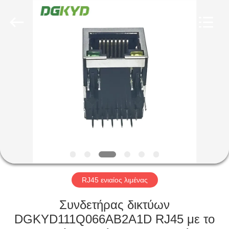
Keyouda
Electronic
Technology
Co.,ltd.
All
Rights
Reserved.
ΣΠΊΤΙ
ΠΡΟΪΌΝΤΑ
ΕΜΦΆΝΙΣΗ
VR
ΠΕΡΊΠΟΥ
ΕΜΕΊΣ
RJ45 ενιαίος λιμένας
Συνδετήρας δικτύων
ΓΎΡΟΣ
DGKYD111Q066AB2A1D RJ45 με το