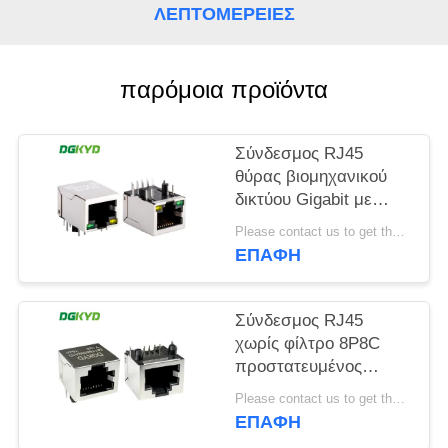
ΛΕΠΤΟΜΈΡΕΙΕΣ
SITEMAP
παρόμοια προϊόντα
ΠΟΛΙΤΙΚΉ
ΜΥΣΤΙΚΌΤΗΤΑΣ
Σύνδεσμος RJ45
θύρας βιομηχανικού
δικτύου Gigabit με
προστατευτική ζώνη
Please contact us to get the latest price. MOQ:1 Τεμάχιο
φωτός TAB DOWN
ΕΠΑΦΉ
DGKYD111Q042AB2A1D
Σύνδεσμος RJ45
χωρίς φίλτρο 8P8C
προστατευμένος
σύνδεσμος
Please contact us to get the latest price. MOQ:1 Τεμάχιο
DGKYD561188GWA1DY128
ΕΠΑΦΉ