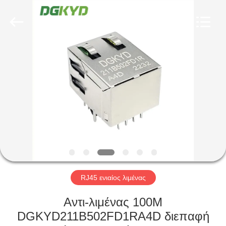
Keyouda
Electronic
Technology
Co.,ltd.
All
Rights
Reserved.
ΣΠΊΤΙ
ΠΡΟΪΌΝΤΑ
ΕΜΦΆΝΙΣΗ
VR
ΠΕΡΊΠΟΥ
ΕΜΕΊΣ
RJ45 ενιαίος λιμένας
Αντι-λιμένας 100M
ΓΎΡΟΣ
DGKYD211B502FD1RA4D διεπαφή