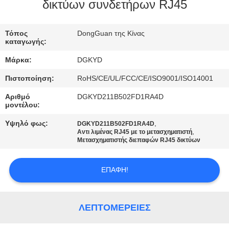
ΕΡΓΟΣΤΑΣΊΩΝ
δικτύων συνδετήρων RJ45
ΠΟΙΟΤΙΚΌΣ
Τόπος
DongGuan της Κίνας
καταγωγής:
ΈΛΕΓΧΟΣ
Μάρκα:
DGKYD
Πιστοποίηση:
RoHS/CE/UL/FCC/CE/ISO9001/ISO14001
ΜΑΣ
Αριθμό
DGKYD211B502FD1RA4D
ΕΛΆΤΕ
μοντέλου:
ΣΕ
Υψηλό φως:
,
DGKYD211B502FD1RA4D
,
ΕΠΑΦΉ
Αντι λιμένας RJ45 με το μετασχηματιστή
Μετασχηματιστής διεπαφών RJ45 δικτύων
ΜΕ
ΕΠΑΦΉ!
ΖΗΤΉΣΤΕ
ΈΝΑ
ΛΕΠΤΟΜΈΡΕΙΕΣ
ΑΠΌΣΠΑΣΜΑ