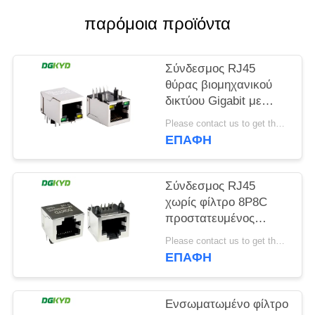
παρόμοια προϊόντα
SITEMAP
Σύνδεσμος RJ45
ΠΟΛΙΤΙΚΉ
θύρας βιομηχανικού
ΜΥΣΤΙΚΌΤΗΤΑΣ
δικτύου Gigabit με
προστατευτική ζώνη
Please contact us to get the latest price. MOQ:1 Τεμάχιο
φωτός TAB DOWN
ΕΠΑΦΉ
DGKYD111Q042AB2A1D
Σύνδεσμος RJ45
χωρίς φίλτρο 8P8C
προστατευμένος
σύνδεσμος
Please contact us to get the latest price. MOQ:1 Τεμάχιο
DGKYD561188GWA1DY128
ΕΠΑΦΉ
Ενσωματωμένο φίλτρο