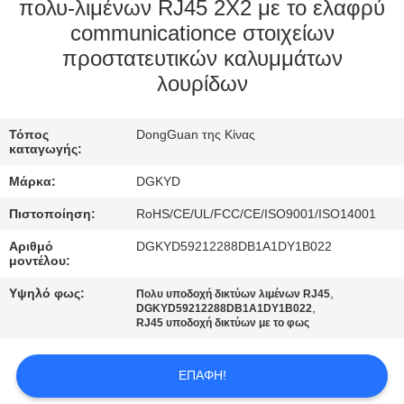
ΕΡΓΟΣΤΑΣΊΩΝ
πολυ-λιμένων RJ45 2X2 με το ελαφρύ
communicationce στοιχείων
προστατευτικών καλυμμάτων
ΠΟΙΟΤΙΚΌΣ
λουρίδων
ΈΛΕΓΧΟΣ
Τόπος
DongGuan της Κίνας
ΜΑΣ
καταγωγής:
ΕΛΆΤΕ
Μάρκα:
DGKYD
ΣΕ
Πιστοποίηση:
RoHS/CE/UL/FCC/CE/ISO9001/ISO14001
ΕΠΑΦΉ
Αριθμό
DGKYD59212288DB1A1DY1B022
μοντέλου:
ΜΕ
Υψηλό φως:
,
Πολυ υποδοχή δικτύων λιμένων RJ45
,
DGKYD59212288DB1A1DY1B022
ΖΗΤΉΣΤΕ
RJ45 υποδοχή δικτύων με το φως
ΈΝΑ
ΕΠΑΦΉ!
ΑΠΌΣΠΑΣΜΑ