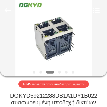
Keyouda
Electronic
Technology
Co.,ltd.
All
Rights
Reserved.
ΣΠΊΤΙ
ΠΡΟΪΌΝΤΑ
ΕΜΦΆΝΙΣΗ
VR
ΠΕΡΊΠΟΥ
ΕΜΕΊΣ
RJ45 πολλαπλάσιοι συνδετήρες λιμένων
DGKYD59212288DB1A1DY1B022
ΓΎΡΟΣ
συσσωρευμένη υποδοχή δικτύων