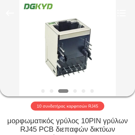
Keyouda
Electronic
Technology
Co.,ltd.
All
Rights
Reserved.
ΣΠΊΤΙ
ΠΡΟΪΌΝΤΑ
ΕΜΦΆΝΙΣΗ
VR
ΠΕΡΊΠΟΥ
ΕΜΕΊΣ
10 συνδετήρας καρφιτσών RJ45
μορφωματικός γρύλος 10PIN γρύλων
ΓΎΡΟΣ
RJ45 PCB διεπαφών δικτύων