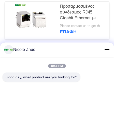
Προσαρμοσμένος
σύνδεσμος RJ45
Gigabit Ethernet με
εισαγωγή 180 μοιρών
Please contact us to get the latest price. MOQ:1 τεμάχιο
από την κορυφή για
ΕΠΑΦΉ
IoT
DGKYD511Q009AC1A1D06
Nicole Zhuo
Λαϊκή κατηγορία
Όλα
8:51 PM
rj45 ethernet
rj45 προστατευμένος
συνδετήρας
συνδετήρας
Good day, what product are you looking for?
RJ45 πολλαπλάσιοι
RJ45 ενιαίος λιμένας
συνδετήρες λιμένων
cat6 rj45 συνδετήρας
rj11 γρύλος