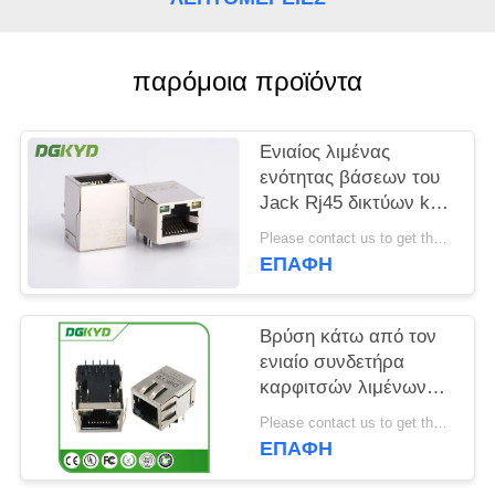
SITEMAP
παρόμοια προϊόντα
ΠΟΛΙΤΙΚΉ
ΜΥΣΤΙΚΌΤΗΤΑΣ
Ενιαίος λιμένας
ενότητας βάσεων του
Jack Rj45 δικτύων krj-
H009GYNL Gigabit με
Please contact us to get the latest price. MOQ:1 κομμάτι
LEDs
ΕΠΑΦΉ
Βρύση κάτω από τον
ενιαίο συνδετήρα
καρφιτσών λιμένων
1000BASE Rj45 10,
Please contact us to get the latest price. MOQ:1 κομμάτι
μορφωματικός
ΕΠΑΦΉ
συνδετήρας Rj45 με
οδηγημένος