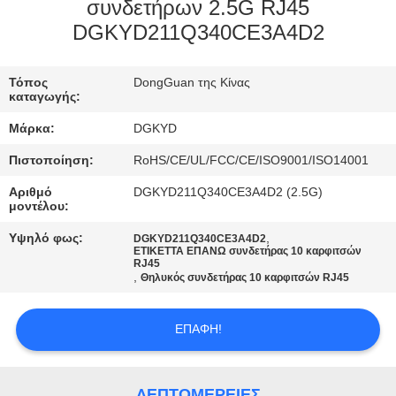
ΕΡΓΟΣΤΑΣΊΩΝ
συνδετήρων 2.5G RJ45
DGKYD211Q340CE3A4D2
ΠΟΙΟΤΙΚΌΣ
Τόπος
DongGuan της Κίνας
ΈΛΕΓΧΟΣ
καταγωγής:
Μάρκα:
DGKYD
ΜΑΣ
Πιστοποίηση:
RoHS/CE/UL/FCC/CE/ISO9001/ISO14001
ΕΛΆΤΕ
Αριθμό
DGKYD211Q340CE3A4D2 (2.5G)
ΣΕ
μοντέλου:
ΕΠΑΦΉ
Υψηλό φως:
,
DGKYD211Q340CE3A4D2
ΕΤΙΚΕΤΤΑ ΕΠΑΝΩ συνδετήρας 10 καρφιτσών
ΜΕ
RJ45
,
Θηλυκός συνδετήρας 10 καρφιτσών RJ45
ΖΗΤΉΣΤΕ
ΕΠΑΦΉ!
ΈΝΑ
ΑΠΌΣΠΑΣΜΑ
ΛΕΠΤΟΜΈΡΕΙΕΣ