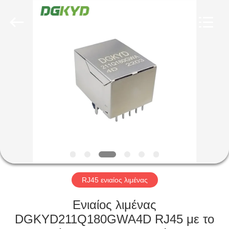
Keyouda
Electronic
Technology
Co.,ltd.
All
Rights
Reserved.
ΣΠΊΤΙ
ΠΡΟΪΌΝΤΑ
ΕΜΦΆΝΙΣΗ
VR
ΠΕΡΊΠΟΥ
ΕΜΕΊΣ
RJ45 ενιαίος λιμένας
Ενιαίος λιμένας
ΓΎΡΟΣ
DGKYD211Q180GWA4D RJ45 με το