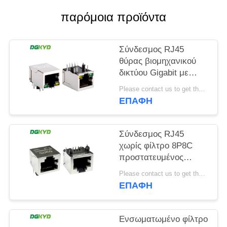
παρόμοια προϊόντα
SITEMAP
Σύνδεσμος RJ45
ΠΟΛΙΤΙΚΉ
θύρας βιομηχανικού
ΜΥΣΤΙΚΌΤΗΤΑΣ
δικτύου Gigabit με
προστατευτική ζώνη
Please contact us to get the latest price. MOQ:1 Τεμάχιο
φωτός TAB DOWN
ΕΠΑΦΉ
DGKYD111Q042AB2A1D
Σύνδεσμος RJ45
χωρίς φίλτρο 8P8C
προστατευμένος
σύνδεσμος
Please contact us to get the latest price. MOQ:1 Τεμάχιο
DGKYD561188GWA1DY128
ΕΠΑΦΉ
Ενσωματωμένο φίλτρο