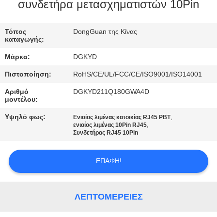
ΕΡΓΟΣΤΑΣΊΩΝ
συνδετήρα μετασχηματιστών 10Pin
ΠΟΙΟΤΙΚΌΣ
Τόπος
DongGuan της Κίνας
καταγωγής:
ΈΛΕΓΧΟΣ
Μάρκα:
DGKYD
Πιστοποίηση:
RoHS/CE/UL/FCC/CE/ISO9001/ISO14001
ΜΑΣ
Αριθμό
DGKYD211Q180GWA4D
ΕΛΆΤΕ
μοντέλου:
ΣΕ
Υψηλό φως:
,
Ενιαίος λιμένας κατοικίας RJ45 PBT
,
ΕΠΑΦΉ
ενιαίος λιμένας 10Pin RJ45
Συνδετήρας RJ45 10Pin
ΜΕ
ΕΠΑΦΉ!
ΖΗΤΉΣΤΕ
ΈΝΑ
ΛΕΠΤΟΜΈΡΕΙΕΣ
ΑΠΌΣΠΑΣΜΑ