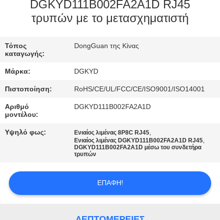
ΕΡΓΟΣΤΑΣΊΩΝ
DGKYD111B002FA2A1D RJ45
τρυπών με το μετασχηματιστή
ΠΟΙΟΤΙΚΌΣ
Τόπος
DongGuan της Κίνας
ΈΛΕΓΧΟΣ
καταγωγής:
Μάρκα:
DGKYD
ΜΑΣ
Πιστοποίηση:
RoHS/CE/UL/FCC/CE/ISO9001/ISO14001
ΕΛΆΤΕ
Αριθμό
DGKYD111B002FA2A1D
ΣΕ
μοντέλου:
ΕΠΑΦΉ
Υψηλό φως:
,
Ενιαίος λιμένας 8P8C RJ45
,
Ενιαίος λιμένας DGKYD111B002FA2A1D RJ45
ΜΕ
DGKYD111B002FA2A1D μέσω του συνδετήρα
τρυπών
ΖΗΤΉΣΤΕ
ΕΠΑΦΉ!
ΈΝΑ
ΑΠΌΣΠΑΣΜΑ
ΛΕΠΤΟΜΈΡΕΙΕΣ