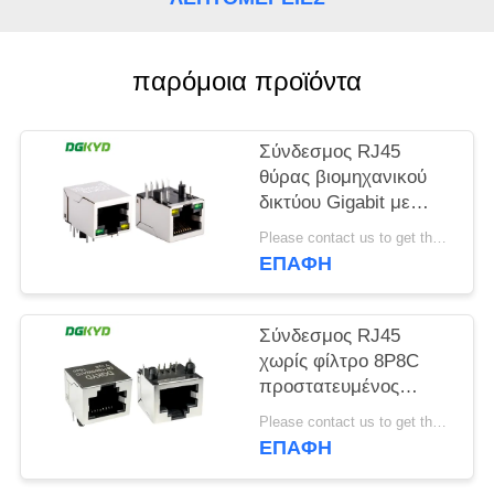
SITEMAP
παρόμοια προϊόντα
ΠΟΛΙΤΙΚΉ
ΜΥΣΤΙΚΌΤΗΤΑΣ
Σύνδεσμος RJ45
θύρας βιομηχανικού
δικτύου Gigabit με
προστατευτική ζώνη
Please contact us to get the latest price. MOQ:1 Τεμάχιο
φωτός TAB DOWN
ΕΠΑΦΉ
DGKYD111Q042AB2A1D
Σύνδεσμος RJ45
χωρίς φίλτρο 8P8C
προστατευμένος
σύνδεσμος
Please contact us to get the latest price. MOQ:1 Τεμάχιο
DGKYD561188GWA1DY128
ΕΠΑΦΉ