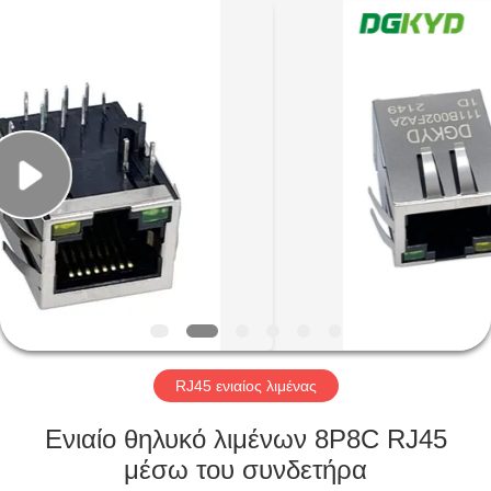
Keyouda
Electronic
Technology
Co.,ltd.
All
Rights
Reserved.
ΣΠΊΤΙ
ΠΡΟΪΌΝΤΑ
ΕΜΦΆΝΙΣΗ
VR
ΠΕΡΊΠΟΥ
ΕΜΕΊΣ
RJ45 ενιαίος λιμένας
Ενιαίο θηλυκό λιμένων 8P8C RJ45
ΓΎΡΟΣ
μέσω του συνδετήρα