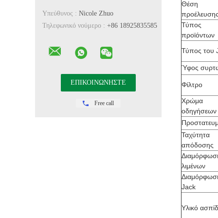
Θέση
Υπεύθυνος :
Nicole Zhuo
προέλευση
Τύπος
Τηλεφωνικό νούμερο :
+86 18925835585
προϊόντων
Τύπος του 
Ύφος συρτ
Φίλτρο
Χρώμα
Free call
οδηγήσεων
Προστατευμ
Ταχύτητα
απόδοσης
Διαμόρφω
λιμένων
Διαμόρφωσ
Jack
Υλικό ασπί