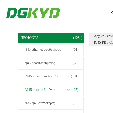
Σ
Αρχική Σελί
ΠΡΟΪΌΝΤΑ
(1284)
RJ45 PBT Ca
rj45 ethernet συνδετήρας
(61)
rj45 προστατευμένος συνδετήρας
(65)
RJ45 πολλαπλάσιοι συνδετήρες λιμένων
(101)
RJ45 ενιαίος λιμένας
(125)
cat6 rj45 συνδετήρας
(19)