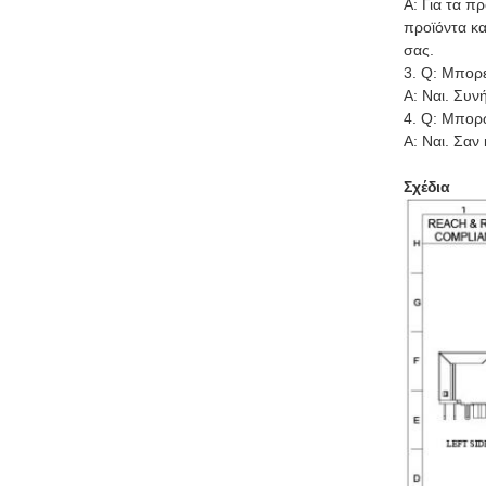
Α: Για τα π
προϊόντα κα
σας.
3. Q: Μπορε
Α: Ναι. Συ
4. Q: Μπορ
Α: Ναι. Σαν
Σχέδια