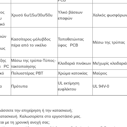
PCB
τος
Υλικό βάσεων
Χρυσό 6u/15u/30u/50u
Χαλκός φωσφόρω
υ
επαφών
λικό
ρών
Κασσίτερος-μόλυβδος
Τοποθετώντας
Μέσω της τρύπας
πέρα από το νικέλιο
ύφος PCB
εως
ξης
Μέσω της τρύπα-Τύπος-
Κλειδαριά πινάκων
Με/χωρίς κλειδαρι
κα PC
τακτοποίησης
ικό
Πολυεστέρας PBT
Χρώμα κατοικίας
Μαύρος
UL εκτίμηση
ία
Πρότυπα
UL 94V-0
ευφλέκτου
λάσσετε την επιχείρηση ή την κατασκευή;
κατασκευή. Καλωσορίστε στο εργοστάσιό μας.
εται με τη χρονική ανοχή σας;