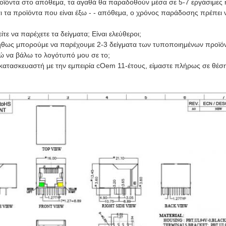
ροϊόντα στο απόθεμα, τα αγαθά θα παραδοθούν μέσα σε 5-7 εργάσιμες
ι τα προϊόντα που είναι έξω - - απόθεμα, ο χρόνος παράδοσης πρέπει
ίτε να παρέχετε τα δείγματα; Είναι ελεύθεροι;
νήθως μπορούμε να παρέχουμε 2-3 δείγματα των τυποποιημένων προϊόν
ώ να βάλω το λογότυπό μου σε το;
 κατασκευαστή με την εμπειρία cOem 11-έτους, είμαστε πλήρως σε θέση