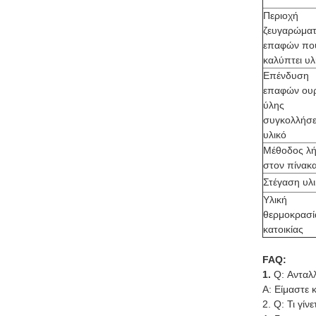
Περιοχή
ζευγαρώμα
επαφών πο
καλύπτει υ
Επένδυση
επαφών ου
ύλης
συγκολλήσ
υλικό
Μέθοδος λή
στον πίνα
Στέγαση υλ
Υλική
θερμοκρασ
κατοικίας
FAQ:
1.
Q: Ανταλ
Α: Είμαστε 
2. Q: Τι γίν