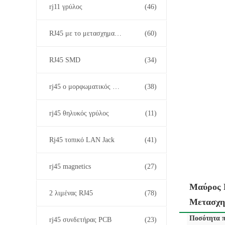
rj11 γρύλος
(46)
RJ45 με το μετασχηματιστή
(60)
RJ45 SMD
(34)
rj45 ο μορφωματικός Jack
(38)
rj45 θηλυκός γρύλος
(11)
Rj45 τοπικό LAN Jack
(41)
rj45 magnetics
(27)
Μαύρος 
2 λιμένας RJ45
(78)
Μετασχη
Ποσότητα π
rj45 συνδετήρας PCB
(23)