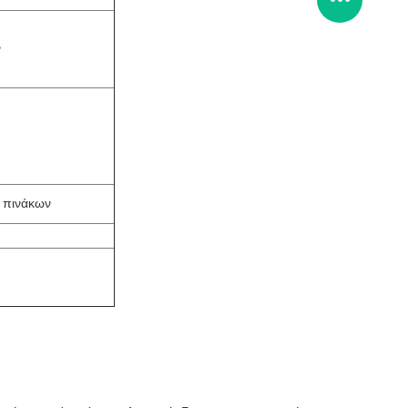
ν
ά πινάκων