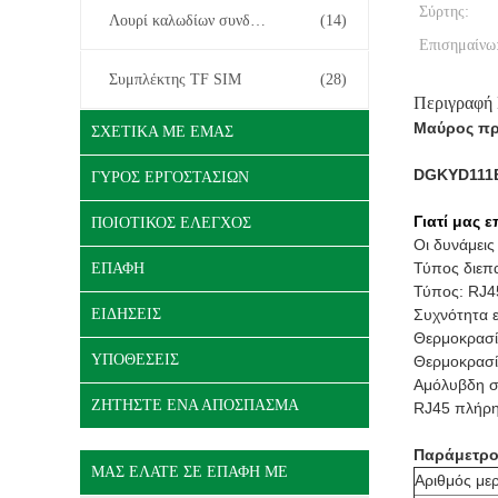
Σύρτης:
Λουρί καλωδίων συνδετήρων
(14)
Επισημαίνω
Συμπλέκτης TF SIM
(28)
Περιγραφή
Μαύρος πρ
ΣΧΕΤΙΚΆ ΜΕ ΕΜΆΣ
DGKYD111B
ΓΎΡΟΣ ΕΡΓΟΣΤΑΣΊΩΝ
Γιατί μας ε
ΠΟΙΟΤΙΚΌΣ ΈΛΕΓΧΟΣ
Οι δυνάμεις
Τύπος διεπ
ΕΠΑΦΉ
Τύπος: RJ4
ΕΙΔΉΣΕΙΣ
Συχνότητα ε
Θερμοκρασί
ΥΠΟΘΈΣΕΙΣ
Θερμοκρασί
Αμόλυβδη σ
ΖΗΤΉΣΤΕ ΈΝΑ ΑΠΌΣΠΑΣΜΑ
RJ45 πλήρη
Παράμετρο
ΜΑΣ ΕΛΆΤΕ ΣΕ ΕΠΑΦΉ ΜΕ
Αριθμός με