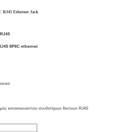
 RJ45 Ethernet Jack
 RJ45
J45 8P8C ethernet
ατικό
σμός κατασκευαστών συνδετήρων δικτύων RJ45
M