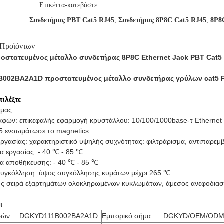
Ετικέττα-κατεβάστε
:
Συνδετήρας PBT Cat5 RJ45
,
Συνδετήρας 8P8C Cat5 RJ45
,
8P8C
 Προϊόντων
οστατευμένος μέταλλο συνδετήρας 8P8C Ethernet Jack PBT Cat5
002BA2A1D προστατευμένος μέταλλο συνδετήρας γρύλων cat5 R
πιλέξτε
 μας:
αφών: επικεφαλής εφαρμογή κρυστάλλου: 10/100/1000base-τ Ethernet
5 ενσωμάτωσε το magnetics
ργασίας: χαρακτηριστικό υψηλής συχνότητας: φιλτράρισμα, αντιπαρεμβ
α εργασίας:
- 40 ℃ - 85 ℃
α αποθήκευσης: - 40 ℃ - 85 ℃
υγκόλληση: ύψος συγκόλλησης κυμάτων μέχρι 265 ℃
ς σειρά εξαρτημάτων ολοκληρωμένων κυκλωμάτων, άμεσος ανεφοδια
ι
ρών
DGKYD111B002BA2A1D
Εμπορικό σήμα
DGKYD/OEM/OD