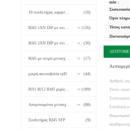
min :
Συσκευασία
10 συνδετήρας καρφιτσών RJ45
(10)
Όροι πληρω
Τόπος κατα
RJ45 1XN DIP με σειρά μετασχηματιστών βάσης-T 10/100/1000M
(126)
Πιστοποίησ
RJ45 2XN DIP με σειρά μετασχηματιστών βάσης-T 10/100/1000M
(30)
ΛΕΠΤΟΜΕ
RJ45 με σειρά μετασχηματιστών 2.5G/5G/10G Base-T
(17)
Λεπτομερ
μικρή ακτινοβολία rj45
(44)
Αριθμός με
RJ11 RJ12 RJ45 χωρίς σειρά μετασχηματιστών
(189)
Τύπος εγκα
Συσκευασία
Απομονωμένοι μετασχηματιστές
(88)
Επένδυση ε
Θερμοκρασί
Συνδετήρας RJ45 SFP
(9)
αποθήκευση