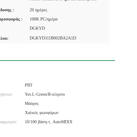
δοσης :
20 ημέρες
προσφοράς :
100K PC/ημέρα
DGKYD
DGKYD111B002BA2A1D
έλου:
PBT
γήσεων:
Yes.L-Green/R-κίτρινο
Μαύρος
Χαλκός φωσφόρων
φαρμογών:
10/100 βάση-τ, AutoMDIX