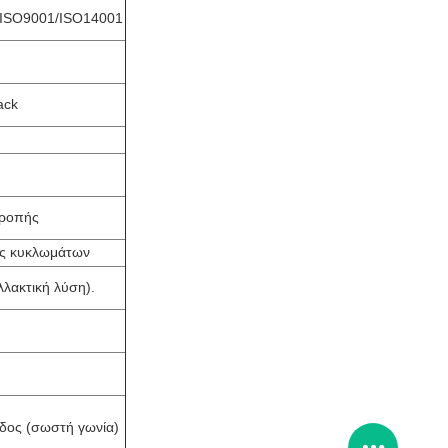
ISO9001/ISO14001
ack
τροπής
ς κυκλωμάτων
λλακτική λύση).
δος (σωστή γωνία)