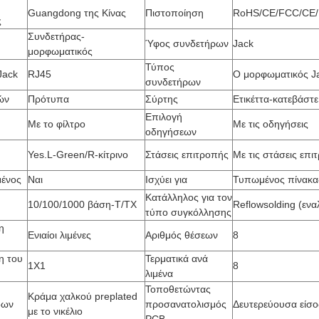
Guangdong της Κίνας
Πιστοποίηση
RoHS/CE/FCC/CE/
ς
Συνδετήρας-
Ύφος συνδετήρων
Jack
μορφωματικός
Τύπος
Jack
RJ45
Ο μορφωματικός J
συνδετήρων
ών
Πρότυπα
Σύρτης
Ετικέττα-κατεβάστε
Επιλογή
Με το φίλτρο
Με τις οδηγήσεις
οδηγήσεων
Yes.L-Green/R-κίτρινο
Στάσεις επιτροπής
Με τις στάσεις επι
ένος
Ναι
Ισχύει για
Τυπωμένος πίνακα
Κατάλληλος για τον
10/100/1000 βάση-T/TX
Reflowsolding (ενα
τύπο συγκόλλησης
ση
Ενιαίοι λιμένες
Αριθμός θέσεων
8
η του
Τερματικά ανά
1X1
8
λιμένα
Τοποθετώντας
Κράμα χαλκού preplated
δων
προσανατολισμός
Δευτερεύουσα είσο
με το νικέλιο