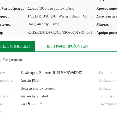
 λεπτομέρειες :
Δίσκος 1080 στο χαρτοκιβώτιο
Χρόνος παρά
μής :
T/T, D/P, D/A, L/C, Western Union, MoneyGram
Δυνατότητα 
DongGuan της Κίνας
γωγής:
Μάρκα:
RoHS/CE/UL/FCC/CE/ISO9001/ISO14001
η:
Αριθμό μοντ
ΡΉΣ ΕΝΗΜΈΡΩΣΗ
ΠΕΡΙΓΡΑΦΉ ΠΡΟΪΌΝΤΩΝ
ής Ενημέρωση
ρών:
Συνδετήρας Ethernet RJ45 ΕΜΒΥΘΙΣΗΣ
Κατοικία:
τάστασης:
Δοχεία PCB
Χρώμα οδη
:
Παλέτα χαρτοκιβωτίων
Χρώμα:
παφών:
επένδυση 6u Glod
Τερματικό:
α
- 40 ℃ ~ 85 ℃
Ταχύτητα ε
ς: