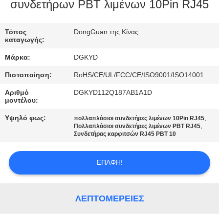
ΕΡΓΟΣΤΑΣΊΩΝ
συνδετήρων PBT λιμένων 10Pin RJ45
ΠΟΙΟΤΙΚΌΣ
Τόπος
DongGuan της Κίνας
καταγωγής:
ΈΛΕΓΧΟΣ
Μάρκα:
DGKYD
Πιστοποίηση:
RoHS/CE/UL/FCC/CE/ISO9001/ISO14001
ΜΑΣ
Αριθμό
DGKYD112Q187AB1A1D
ΕΛΆΤΕ
μοντέλου:
ΣΕ
Υψηλό φως:
,
πολλαπλάσιοι συνδετήρες λιμένων 10Pin RJ45
,
ΕΠΑΦΉ
Πολλαπλάσιοι συνδετήρες λιμένων PBT RJ45
Συνδετήρας καρφιτσών RJ45 PBT 10
ΜΕ
ΕΠΑΦΉ!
ΖΗΤΉΣΤΕ
ΈΝΑ
ΛΕΠΤΟΜΈΡΕΙΕΣ
ΑΠΌΣΠΑΣΜΑ