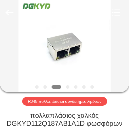
Keyouda
Electronic
Technology
Co.,ltd.
All
Rights
Reserved.
ΣΠΊΤΙ
ΠΡΟΪΌΝΤΑ
ΕΜΦΆΝΙΣΗ
VR
ΠΕΡΊΠΟΥ
ΕΜΕΊΣ
RJ45 πολλαπλάσιοι συνδετήρες λιμένων
πολλαπλάσιος χαλκός
ΓΎΡΟΣ
DGKYD112Q187AB1A1D φωσφόρων