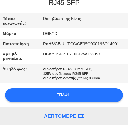
ΕΡΓΟΣΤΑΣΊΩΝ
RJ45 SFP
ΠΟΙΟΤΙΚΌΣ
Τόπος
DongGuan της Κίνας
καταγωγής:
ΈΛΕΓΧΟΣ
Μάρκα:
DGKYD
Πιστοποίηση:
RoHS/CE/UL/FCC/CE/ISO9001/ISO14001
ΜΑΣ
Αριθμό
DGKYDSFP10710612W038057
ΕΛΆΤΕ
μοντέλου:
ΣΕ
Υψηλό φως:
,
συνδετήρας RJ45 0.8mm SFP
,
ΕΠΑΦΉ
125V συνδετήρας RJ45 SFP
συνδετήρας σωστής γωνίας 0.8mm
ΜΕ
ΕΠΑΦΉ!
ΖΗΤΉΣΤΕ
ΈΝΑ
ΛΕΠΤΟΜΈΡΕΙΕΣ
ΑΠΌΣΠΑΣΜΑ