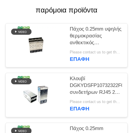
παρόμοια προϊόντα
SITEMAP
Πάχος 0.25mm υψηλής
ΠΟΛΙΤΙΚΉ
θερμοκρασίας
ΜΥΣΤΙΚΌΤΗΤΑΣ
ανθεκτικός
συνδετήρων RJ45 30U
Please contact us to get the latest price. MOQ:Διαπραγμάτευση
SFP
ΕΠΑΦΉ
Κλουβί
DGKYDSFP10732322F0060
συνδετήρων RJ45 2X2
οπτικών ινών SFP
Please contact us to get the latest price. MOQ:Διαπραγμάτευση
ΕΠΑΦΉ
Πάχος 0.25mm