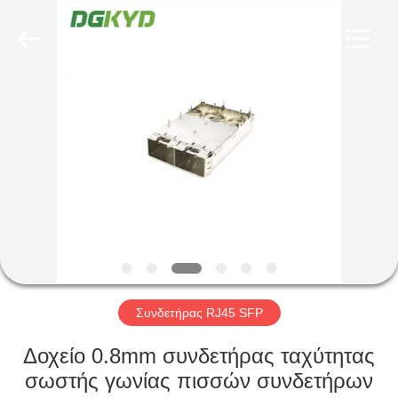
Keyouda
Electronic
Technology
Co.,ltd.
All
Rights
Reserved.
ΣΠΊΤΙ
ΠΡΟΪΌΝΤΑ
ΕΜΦΆΝΙΣΗ
VR
ΠΕΡΊΠΟΥ
ΕΜΕΊΣ
Συνδετήρας RJ45 SFP
Δοχείο 0.8mm συνδετήρας ταχύτητας
ΓΎΡΟΣ
σωστής γωνίας πισσών συνδετήρων