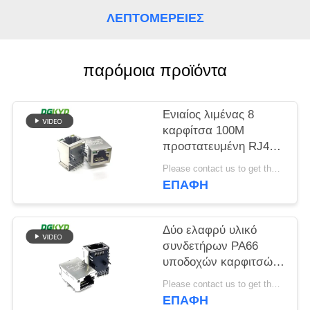
ΛΕΠΤΟΜΈΡΕΙΕΣ
SITEMAP
παρόμοια προϊόντα
ΠΟΛΙΤΙΚΉ
ΜΥΣΤΙΚΌΤΗΤΑΣ
Ενιαίος λιμένας 8
καρφίτσα 100M
προστατευμένη RJ45
μορφή ορθογωνίων
Please contact us to get the latest price. MOQ:Διαπραγμάτευση
συνδετήρων
ΕΠΑΦΉ
Δύο ελαφρύ υλικό
συνδετήρων PA66
υποδοχών καρφιτσών
ΕΜΒΥΘΙΣΗΣ RJ45 12
Please contact us to get the latest price. MOQ:Διαπραγμάτευση
χρώματος
ΕΠΑΦΉ