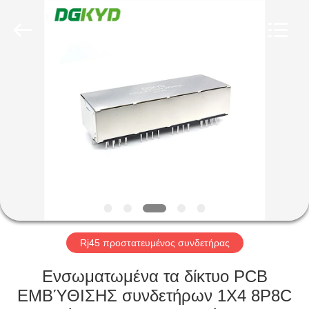
Keyouda
Electronic
Technology
Co.,ltd.
All
Rights
Reserved.
ΣΠΊΤΙ
ΠΡΟΪΌΝΤΑ
ΕΜΦΆΝΙΣΗ
VR
ΠΕΡΊΠΟΥ
ΕΜΕΊΣ
Rj45 προστατευμένος συνδετήρας
Ενσωματωμένα τα δίκτυο PCB
ΓΎΡΟΣ
ΕΜΒΎΘΙΣΗΣ συνδετήρων 1X4 8P8C