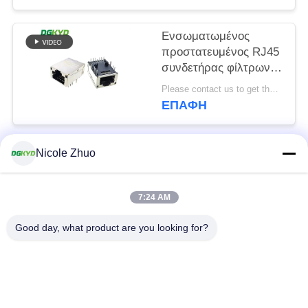
Ενσωματωμένος
προστατευμένος RJ45
συνδετήρας φίλτρων
με την ελαφριά ασπίδα
Please contact us to get the latest price. MOQ:Διαπραγμάτευση
8P12C
ΕΠΑΦΉ
Nicole Zhuo
Λαϊκή κατηγορία
Όλα
7:24 AM
rj45 ethernet
rj45 προστατευμένος
συνδετήρας
συνδετήρας
Good day, what product are you looking for?
RJ45 πολλαπλάσιοι
RJ45 ενιαίος λιμένας
συνδετήρες λιμένων