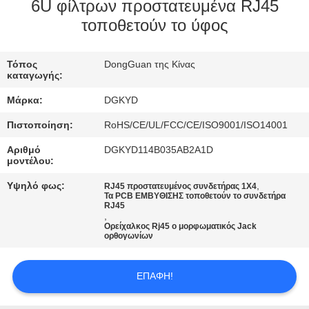
ΕΡΓΟΣΤΑΣΊΩΝ
6U φίλτρων προστατευμένα RJ45
τοποθετούν το ύφος
ΠΟΙΟΤΙΚΌΣ
Τόπος
DongGuan της Κίνας
ΈΛΕΓΧΟΣ
καταγωγής:
Μάρκα:
DGKYD
ΜΑΣ
Πιστοποίηση:
RoHS/CE/UL/FCC/CE/ISO9001/ISO14001
ΕΛΆΤΕ
Αριθμό
DGKYD114B035AB2A1D
ΣΕ
μοντέλου:
ΕΠΑΦΉ
Υψηλό φως:
,
RJ45 προστατευμένος συνδετήρας 1X4
Τα PCB ΕΜΒΥΘΙΣΗΣ τοποθετούν το συνδετήρα
ΜΕ
RJ45
,
Ορείχαλκος Rj45 ο μορφωματικός Jack
ορθογωνίων
ΖΗΤΉΣΤΕ
ΈΝΑ
ΕΠΑΦΉ!
ΑΠΌΣΠΑΣΜΑ