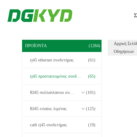
Σ
Αρχική Σελί
ΠΡΟΪΌΝΤΑ
(1284)
Οδηγήσεων
rj45 ethernet συνδετήρας
(61)
rj45 προστατευμένος συνδετήρας
(65)
RJ45 πολλαπλάσιοι συνδετήρες λιμένων
(101)
RJ45 ενιαίος λιμένας
(125)
cat6 rj45 συνδετήρας
(19)