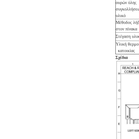
ουρών ύλης
συγκολλήσε
υλικό
Μέθοδος λή
στον πίνακ
Στέγαση υλ
Υλική θερμο
κατοικίας
Σχέδια