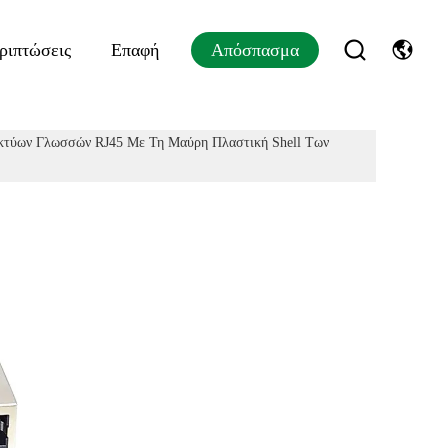
ριπτώσεις
Επαφή
Απόσπασμα
ικτύων Γλωσσών RJ45 Με Τη Μαύρη Πλαστική Shell Των