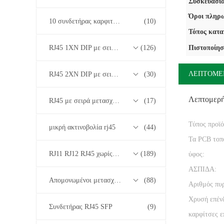
Συσκευασία
Όροι πληρω
10 συνδετήρας καρφιτσών RJ45
(10)
Τόπος κατα
RJ45 1XN DIP με σειρά μετασχηματιστών βάσης-T 10/100/1000M
(126)
Πιστοποίησ
ΛΕΠΤΟΜΕ
RJ45 2XN DIP με σειρά μετασχηματιστών βάσης-T 10/100/1000M
(30)
Λεπτομερ
RJ45 με σειρά μετασχηματιστών 2.5G/5G/10G Base-T
(17)
Τύπος προϊό
μικρή ακτινοβολία rj45
(44)
Τα PCB τοπ
RJ11 RJ12 RJ45 χωρίς σειρά μετασχηματιστών
(189)
ύφος:
ΑΣΠΙΔΑ:
Απομονωμένοι μετασχηματιστές
(88)
Αριθμός πυ
Χρυσή επέν
Συνδετήρας RJ45 SFP
(9)
καρφίτσες 