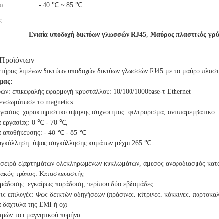
α
- 40 ℃ ~ 85 ℃
ς:
:
Ενιαία υποδοχή δικτύων γλωσσών RJ45
,
Μαύρος πλαστικός γρύλο
 Προϊόντων
δετήρας λιμένων δικτύων υποδοχών δικτύων γλωσσών RJ45 με το μαύρο πλαστ
 μας:
ών: επικεφαλής εφαρμογή κρυστάλλου: 10/100/1000base-τ Ethernet
 ενσωμάτωσε το magnetics
γασίας: χαρακτηριστικό υψηλής συχνότητας: φιλτράρισμα, αντιπαρεμβατικό
 εργασίας: 0 ℃ - 70 ℃,
 αποθήκευσης: - 40 ℃ - 85 ℃
γκόλληση: ύψος συγκόλλησης κυμάτων μέχρι 265 ℃
 σειρά εξαρτημάτων ολοκληρωμένων κυκλωμάτων, άμεσος ανεφοδιασμός κατ
ιακός τρόπος: Κατασκευαστής
αράδοσης: εγκαίρως παράδοση, περίπου δύο εβδομάδες.
 τις επιλογές: Φως δεικτών οδηγήσεων (πράσινες, κίτρινες, κόκκινες, πορτοκα
 δάχτυλα της EMI ή όχι
ιρών του μαγνητικού πυρήνα