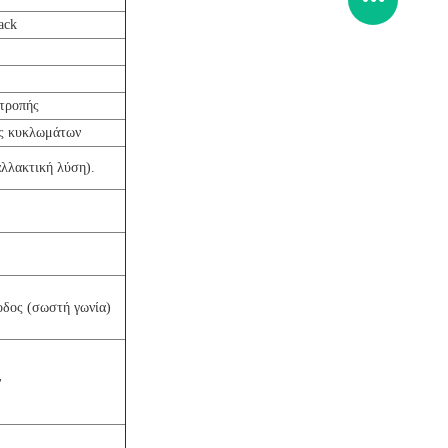
ack
ιτροπής
ς κυκλωμάτων
αλλακτική λύση).
οδος (σωστή γωνία)
ν