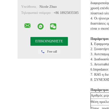
διαφοροποίη
Υπεύθυνος :
Nicole Zhuo
χρυσή επένδ
Τηλεφωνικό νούμερο :
+86 18925835585
πλαστικό υλ
4. Οι ηλεκτρ
διαστάσεις ε
είναι ο σκοπ
Παράμετροι
1.
Εφαρμοσμέ
2. Συναντήσ
Free call
3. Αυτεπαγω
4. Διαδικασ
5. Αντισταθε
6.Impedance
7. RJ45 η δι
8. ΣΥΝΕΧΗΣ 
Παράμετροι
Αριθμός με
Θέση προέλ
Τύπος προϊ