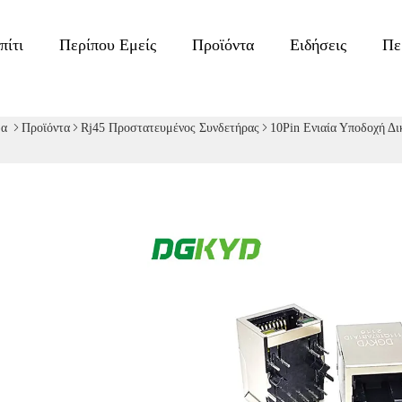
πίτι
Περίπου Εμείς
Προϊόντα
Ειδήσεις
Πε
δα
Προϊόντα
Rj45 Προστατευμένος Συνδετήρας
10Pin Ενιαία Υποδοχή Δ