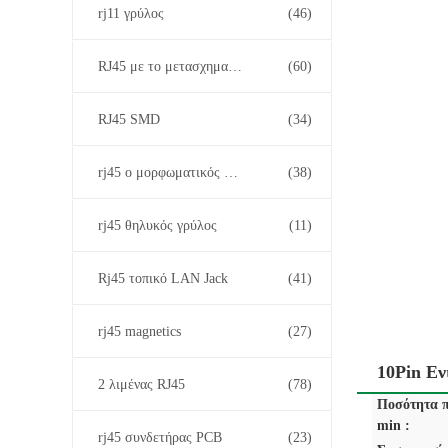
rj11 γρύλος
(46)
RJ45 με το μετασχηματιστή
(60)
RJ45 SMD
(34)
rj45 ο μορφωματικός Jack
(38)
rj45 θηλυκός γρύλος
(11)
Rj45 τοπικό LAN Jack
(41)
rj45 magnetics
(27)
10Pin Ε
2 λιμένας RJ45
(78)
Ποσότητα π
min :
rj45 συνδετήρας PCB
(23)