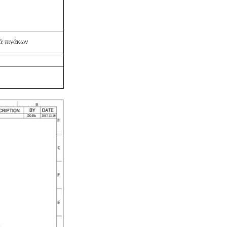
ά πινάκων