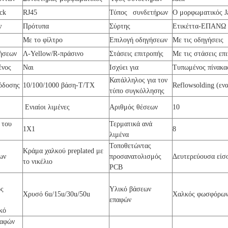
ck
RJ45
Τύπος συνδετήρων
Ο μορφωματικός J
ν
Πρότυπα
Σύρτης
Ετικέττα-ΕΠΑΝΩ
Με το φίλτρο
Επιλογή οδηγήσεων
Με τις οδηγήσεις
ήσεων
Λ-Yellow/R-πράσινο
Στάσεις επιτροπής
Με τις στάσεις επ
ένος
Ναι
Ισχύει για
Τυπωμένος πίνακα
Κατάλληλος για τον
όδοσης
10/100/1000 βάση-T/TX
Reflowsolding (εν
τύπο συγκόλλησης
η
Ενιαίοι λιμένες
Αριθμός θέσεων
10
 του
Τερματικά ανά
1X1
8
λιμένα
Τοποθετώντας
Κράμα χαλκού preplated με
ων
προσανατολισμός
Δευτερεύουσα είσ
το νικέλιο
PCB
ος
Υλικό βάσεων
Χρυσό 6u/15u/30u/50u
Χαλκός φωσφόρω
επαφών
ικό
παφών