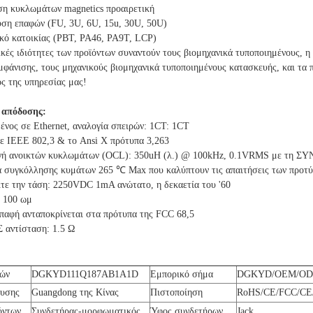
ση κυκλωμάτων magnetics προαιρετική
υση επαφών (FU, 3U, 6U, 15u, 30U, 50U)
ικό κατοικίας (PBT, PA46, PA9T, LCP)
ικές ιδιότητες των προϊόντων συναντούν τους βιομηχανικά τυποποιημένους, η 
μφάνισης, τους μηχανικούς βιομηχανικά τυποποιημένους κατασκευής, και τα
ός της υπηρεσίας μας!
 απόδοσης:
νος σε Ethernet, αναλογία σπειρών: 1CT: 1CT
τε IEEE 802,3 & το Ansi Χ πρότυπα 3,263
γή ανοικτών κυκλωμάτων (OCL): 350uH (λ.) @ 100kHz, 0.1VRMS με τη 
ία συγκόλλησης κυμάτων 265 ℃ Max που καλύπτουν τις απαιτήσεις των προ
ίτε την τάση: 2250VDC 1mA ανώτατο, η δεκαετία του '60
: 100 ωμ
επαφή ανταποκρίνεται στα πρότυπα της FCC 68,5
αντίσταση: 1.5 Ω
ρών
DGKYD111Q187AB1A1D
Εμπορικό σήμα
DGKYD/OEM/O
ευσης
Guangdong της Κίνας
Πιστοποίηση
RoHS/CE/FCC/CE/
όντων
Συνδετήρας-μορφωματικός
Ύφος συνδετήρων
Jack