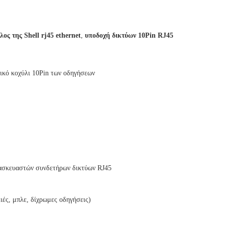
ς της Shell rj45 ethernet
,
υποδοχή δικτύων 10Pin RJ45
ικό κοχύλι 10Pin των οδηγήσεων
ασκευαστών συνδετήρων δικτύων RJ45
λιές, μπλε, δίχρωμες οδηγήσεις)