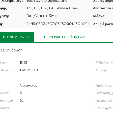
 λεπτομέρειες :
1080Tray στο χαρτοκιβώτιο
Χρόνος παρά
μής :
T/T, D/P, D/A, L/C, Western Union,
Δυνατότητα 
DongGuan της Κίνας
γωγής:
Μάρκα:
RoHS/CE/UL/FCC/CE/ISO9001/ISO14001
η:
Αριθμό μοντ
ΡΉΣ ΕΝΗΜΈΡΩΣΗ
ΠΕΡΙΓΡΑΦΉ ΠΡΟΪΌΝΤΩΝ
ής Ενημέρωση
ντων:
RJ45
Μέθοδος εν
οθετούν το
ΕΜΒΥΘΙΣΗ
Μορφή:
Ορείχαλκος
Αριθμός κα
ρήνων:
8
Διάσταση (χ
δυση στις
6u
Λειτουργού
επαφών:
θερμοκρασί