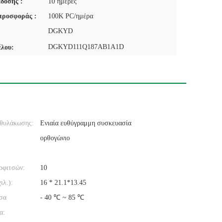
δοσης :
10 ημέρες
προσφοράς :
100K PC/ημέρα
DGKYD
DGKYD111Q187AB1A1D
έλου:
θυλάκωσης:
Ενιαία ευθύγραμμη συσκευασία
ορθογώνιο
ρφιτσών:
10
ιλ.):
16 * 21.1*13.45
σα
- 40 ℃ ~ 85 ℃
α: