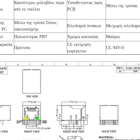
Κασσίτερος-μόλυβδος πέρα
Τοποθετώντας ύφος
Μέσω της τρύπας
ως
από το νικέλιο
PCB
ξης
Μέσω της τρύπα-Τύπος-
Κλειδαριά πινάκων
Με/χωρίς κλειδαρι
α PC
τακτοποίησης
ικό
Πολυεστέρας PBT
Χρώμα κατοικίας
Μαύρος
κρασία
UL εκτίμηση
Πρότυπα
UL 94V-0
ευφλέκτου