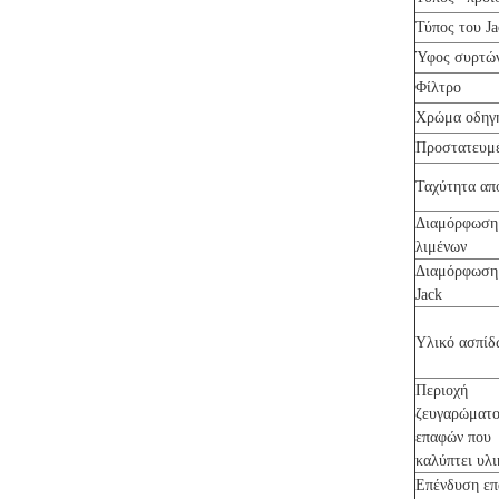
Τύπος του Ja
Ύφος συρτώ
Φίλτρο
Χρώμα οδηγ
Προστατευμ
Ταχύτητα απ
Διαμόρφωσ
λιμένων
Διαμόρφωση
Jack
Υλικό ασπίδ
Περιοχή
ζευγαρώματ
επαφών που
καλύπτει υλ
Επένδυση ε