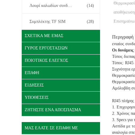
Θερμοκρασί
Λουρί καλωδίων συνδετήρων
(14)
αποθήκευση
Επισημαίνω
Συμπλέκτης TF SIM
(28)
ΣΧΕΤΙΚΆ ΜΕ ΕΜΆΣ
Περιγραφή
ενιαίος συν
ΓΎΡΟΣ ΕΡΓΟΣΤΑΣΊΩΝ
Οι δυνάμεις
Τύπος διεπαφ
ΠΟΙΟΤΙΚΌΣ ΈΛΕΓΧΟΣ
Τύπος: RJ45
Συχνότητα ερ
ΕΠΑΦΉ
Θερμοκρασία
Θερμοκρασία
ΕΙΔΉΣΕΙΣ
Αμόλυβδη συ
ΥΠΟΘΈΣΕΙΣ
RJ45 πλήρης
1. Επιχειρησ
ΖΗΤΉΣΤΕ ΈΝΑ ΑΠΌΣΠΑΣΜΑ
2. Χρόνος π
3. Specs για
Ασπίδα με τα
ΜΑΣ ΕΛΆΤΕ ΣΕ ΕΠΑΦΉ ΜΕ
αναλογία σπε