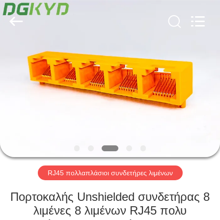
Keyouda
Electronic
Technology
Co.,ltd.
All
Rights
Reserved.
ΣΠΊΤΙ
ΠΡΟΪΌΝΤΑ
ΕΜΦΆΝΙΣΗ
VR
ΠΕΡΊΠΟΥ
ΕΜΕΊΣ
RJ45 πολλαπλάσιοι συνδετήρες λιμένων
Πορτοκαλής Unshielded συνδετήρας 8
ΓΎΡΟΣ
λιμένες 8 λιμένων RJ45 πολυ