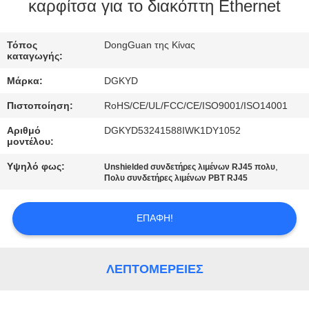
ΕΡΓΟΣΤΑΣΊΩΝ
καρφίτσα για το διακόπτη Ethernet
ΠΟΙΟΤΙΚΌΣ
Τόπος
DongGuan της Κίνας
καταγωγής:
ΈΛΕΓΧΟΣ
Μάρκα:
DGKYD
Πιστοποίηση:
RoHS/CE/UL/FCC/CE/ISO9001/ISO14001
ΜΑΣ
Αριθμό
DGKYD53241588IWK1DY1052
ΕΛΆΤΕ
μοντέλου:
ΣΕ
Υψηλό φως:
,
Unshielded συνδετήρες λιμένων RJ45 πολυ
ΕΠΑΦΉ
Πολυ συνδετήρες λιμένων PBT RJ45
ΜΕ
ΕΠΑΦΉ!
ΖΗΤΉΣΤΕ
ΈΝΑ
ΛΕΠΤΟΜΈΡΕΙΕΣ
ΑΠΌΣΠΑΣΜΑ