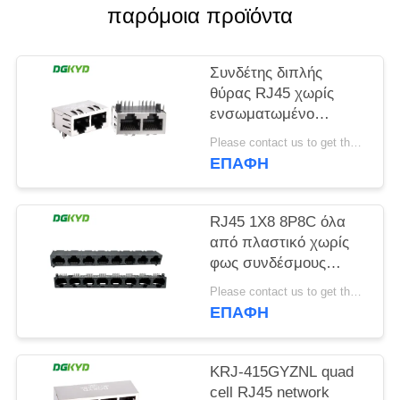
παρόμοια προϊόντα
SITEMAP
Συνδέτης διπλής
ΠΟΛΙΤΙΚΉ
θύρας RJ45 χωρίς
ενσωματωμένο
ΜΥΣΤΙΚΌΤΗΤΑΣ
φίλτρο, χωρίς φωτεινή
Please contact us to get the latest price. MOQ:1 Τεμάχιο
λωρίδα, με
ΕΠΑΦΉ
προστατευτικό πιν
μπροστά 4,57 mm
DGKYD112B035HWA1D13
RJ45 1X8 8P8C όλα
από πλαστικό χωρίς
φως συνδέσμους
πρίζας δικτύου
Please contact us to get the latest price. MOQ:1 Τεμάχιο
DGKYD561888IWA1DY1022
ΕΠΑΦΉ
KRJ-415GYZNL quad
cell RJ45 network