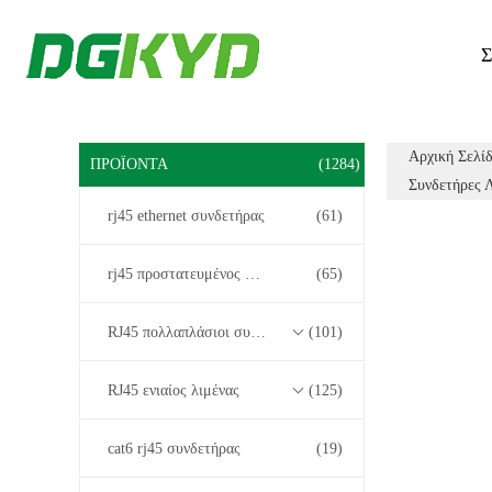
Σ
Αρχική Σελί
ΠΡΟΪΌΝΤΑ
(1284)
Συνδετήρες Λ
rj45 ethernet συνδετήρας
(61)
rj45 προστατευμένος συνδετήρας
(65)
RJ45 πολλαπλάσιοι συνδετήρες λιμένων
(101)
RJ45 ενιαίος λιμένας
(125)
cat6 rj45 συνδετήρας
(19)