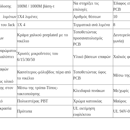
Να στηρίξει τις
Έδαφος επ
όδοσης
100M / 1000M βάση-τ
επιλογές
PCB
 λιμένων
1X4 λιμένες
Αριθμός θέσεων
10
του Jack
1X 4
Τερματικά ανά λιμένα
8
Τοποθετώντας
Κράμα χαλκού preplated με το
Δευτερεύ
ων
προσανατολισμός
νικέλιο
γωνία)
PCB
γαρώματος
Χρυσές μικροΐντσες του
καλύπτει
Υλικό βάσεων επαφών
Χαλκός 
6/15/30/50
παφών
Κασσίτερος-μόλυβδος πέρα από
Τοποθετώντας ύφος
Μέσω της
το νικέλιο
PCB
ως υλικό
ης στον
Μέσω της τρύπα-Τύπος-
Κλειδαριά πινάκων
Με/χωρίς 
τακτοποίησης
ικό
Πολυεστέρας PBT
Χρώμα κατοικίας
Μαύρος
οκρασία
UL εκτίμηση
Πρότυπα
UL 94V-0
ευφλέκτου