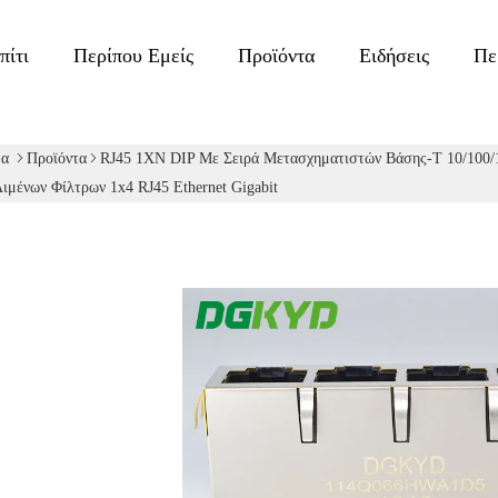
πίτι
Περίπου Εμείς
Προϊόντα
Ειδήσεις
Πε
δα
Προϊόντα
RJ45 1XN DIP Με Σειρά Μετασχηματιστών Βάσης-T 10/100
ιμένων Φίλτρων 1x4 RJ45 Ethernet Gigabit