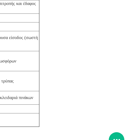
ιτροπής και έδαφος
ουσα είσοδος (σωστή
φωσφόρων
 τρύπας
κλειδαριά πινάκων