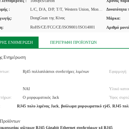
 λεπτομέρειες :
1080pcs/carton
Χρόνος παρά
μής :
L/C, D/A, D/P, T/T, Western Union, MoneyGram
Δυνατότητα 
DongGuan της Κίνας
γωγής:
Μάρκα:
RoHS/CE/FCC/CE/ISO9001/ISO14001
η:
Αριθμό μοντ
ΡΉΣ ΕΝΗΜΈΡΩΣΗ
ΠΕΡΙΓΡΑΦΉ ΠΡΟΪΌΝΤΩΝ
ής Ενημέρωση
όντων:
Rj45 πολλαπλάσιοι συνδετήρες λιμένων
Εφαρμογή:
ΝΑΙ
Υλικό κατοι
ετήρων:
Ο μορφωματικός Jack
Ύφος συρτώ
:
RJ45 πολυ λιμένας Jack
,
βούλωμα μορφωματικό rj45
,
RJ45 πολ
 Προϊόντων
πικοινωνίας φίλτρων RJ45 Gigabit Ethernet συνδετήρων x4 RJ45