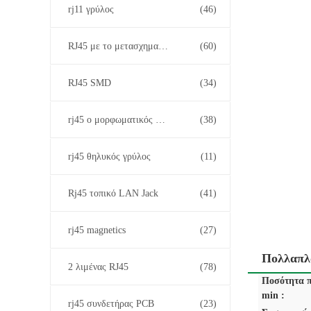
rj11 γρύλος
(46)
RJ45 με το μετασχηματιστή
(60)
RJ45 SMD
(34)
rj45 ο μορφωματικός Jack
(38)
rj45 θηλυκός γρύλος
(11)
Rj45 τοπικό LAN Jack
(41)
rj45 magnetics
(27)
Πολλαπλά
2 λιμένας RJ45
(78)
Ποσότητα π
min :
rj45 συνδετήρας PCB
(23)