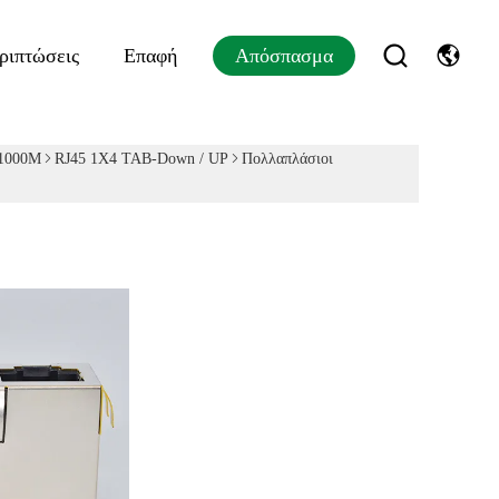
ριπτώσεις
Επαφή
Απόσπασμα
/1000M
RJ45 1X4 TAB-Down / UP
Πολλαπλάσιοι