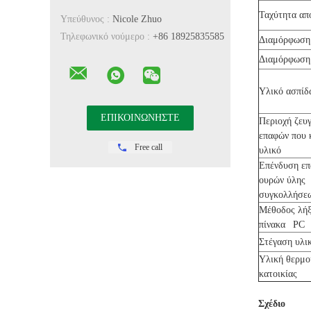
Ταχύτητα απ
Υπεύθυνος :
Nicole Zhuo
Τηλεφωνικό νούμερο :
+86 18925835585
Διαμόρφωση
Διαμόρφωση 
Υλικό ασπίδ
Περιοχή ζευ
επαφών που 
Free call
υλικό
Επένδυση ε
ουρών ύλης
συγκολλήσε
Μέθοδος λήξ
πίνακα PC
Στέγαση υλ
Υλική θερμ
κατοικίας
Σχέδιο