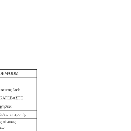
OEM/ODM
ατικός Jack
α-ΚΑΤΕΒΑΣΤΕ
ηγήσεις
άσεις επιτροπής
ς πίνακας
των