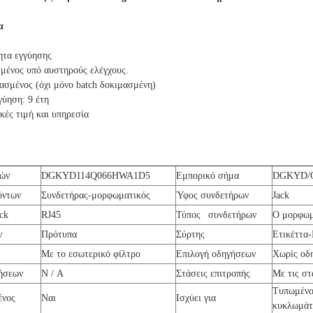
α
ητα εγγύησης
μένος υπό αυστηρούς ελέγχους.
ασμένος (όχι μόνο batch δοκιμασμένη)
γύηση: 9 έτη
κές τιμή και υπηρεσία
ρών
DGKYD114Q066HWA1D5
Εμπορικό σήμα
DGKYD/
όντων
Συνδετήρας-μορφωματικός
Ύφος συνδετήρων
Jack
ck
RJ45
Τύπος συνδετήρων
Ο μορφωμ
ν
Πρότυπα
Σύρτης
Ετικέττ
Με το εσωτερικό φίλτρο
Επιλογή οδηγήσεων
Χωρίς οδ
ήσεων
N / Α
Στάσεις επιτροπής
Με τις στ
Τυπωμένο
ένος
Ναι
Ισχύει για
κυκλωμά