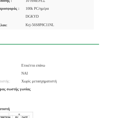
δοσης :
10 ΗΜΕΡΕΣ
προσφοράς :
100k PC/ημέρα
DGKYD
Krj-56S8P8C11NL
έλου:
Ετικέττα επάνω
ΝΑΙ
ιστής:
Χωρίς μετασχηματιστή
ρας σωστής γωνίας
ατιστή