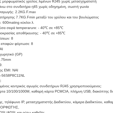
ος μορφωματικός γρύλος λιμένων RJ45 χωρίς μετασχηματιστή
νω στο συνδετήρα rj45 χωρίς οδηγημένη, σωστή γωνία
σαγωγής: 2.2KG.F.max
ατήρησης 7.7KG.Fmin μεταξύ του γρύλου και του βουλώματος
h: 600mating κύκλοι λ.
ύσα σειρά temperarure: - 40℃ σε +85℃
μοκρασίας αποθήκευσης: - 40℃ σε +85℃
έσεων: 8
 επαφών φόρτωσε: 8
ΑΙ
χωρητικό (GP)
5.75mm
θ.
ης EMI: ΝΑΙ
rj-56S8P8C11NL
:
μένος κεντρικός αγωγός συνδετήρων RJ45 χρησιμοποιούμενος:
άρτα 10/100/1000M, καθαρή κάρτα PCMCIA, πλήμνη USB, διακόπτης δι
, τηλέφωνο IP, μετασχηματιστής Διαδικτύου, κάμερα Διαδικτύου, καθαρ
ΜΟΡΦΩΤΉΣ,
SL/ADSL και ούτω καθεξής.