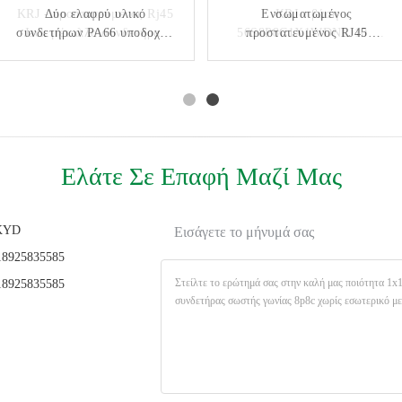
KRJ - προστατευμένος Rj45
Δύο ελαφρύ υλικό
Ενσωματωμένος
KRJ - βάση
συνδετήρων PA66 υποδοχών
Jack μέταλλο συνδετήρας
56S8P8C1X1WDNL 10 -
προστατευμένος RJ45
56S8P8C1X1YGENL χωρίς
καρφιτσών ΕΜΒΥΘΙΣΗΣ
συνδετήρας φίλτρων με την
ενιαίος λιμένας Ethernet
RJ45 12 χρώματος
μετασχηματιστή
ελαφριά ασπίδα 8P12C
Rj45 συνδετήρων TX
προστατευμένος Rj45
Ελάτε Σε Επαφή Μαζί Μας
KYD
Εισάγετε το μήνυμά σας
8925835585
8925835585