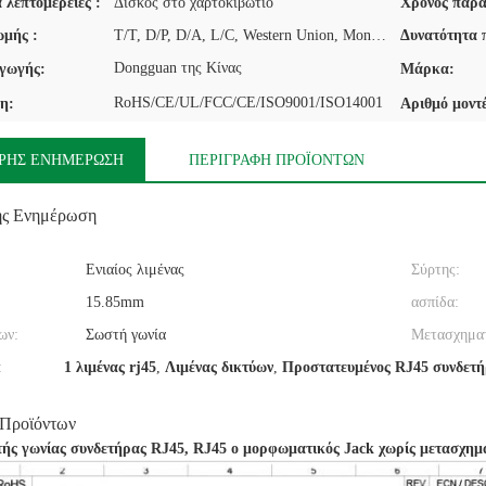
 λεπτομέρειες :
Δίσκος στο χαρτοκιβώτιο
Χρόνος παρά
μής :
T/T, D/P, D/A, L/C, Western Union, MoneyGram
Δυνατότητα 
Dongguan της Κίνας
γωγής:
Μάρκα:
RoHS/CE/UL/FCC/CE/ISO9001/ISO14001
η:
Αριθμό μοντ
ΡΉΣ ΕΝΗΜΈΡΩΣΗ
ΠΕΡΙΓΡΑΦΉ ΠΡΟΪΌΝΤΩΝ
ής Ενημέρωση
Ενιαίος λιμένας
Σύρτης:
15.85mm
ασπίδα:
ων:
Σωστή γωνία
Μετασχηματ
:
1 λιμένας rj45
,
Λιμένας δικτύων
,
Προστατευμένος RJ45 συνδετή
 Προϊόντων
ής γωνίας συνδετήρας RJ45, RJ45 ο μορφωματικός Jack χωρίς μετασχημ