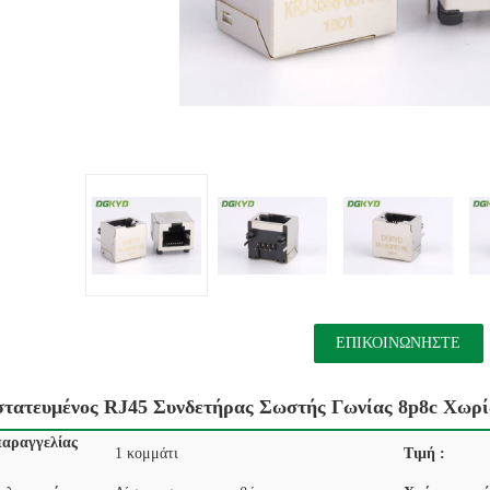
ΕΠΙΚΟΙΝΩΝΉΣΤΕ
στατευμένος RJ45 Συνδετήρας Σωστής Γωνίας 8p8c Χωρ
αραγγελίας
1 κομμάτι
Τιμή :