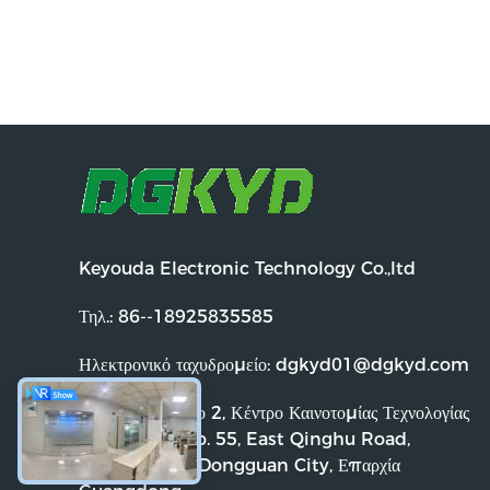
Keyouda Electronic Technology Co.,ltd
Τηλ.:
86--18925835585
Ηλεκτρονικό ταχυδρομείο:
dgkyd01@dgkyd.com
Διεύθυνση:
Κτίριο 2, Κέντρο Καινοτομίας Τεχνολογίας
Lihe Zijing, No. 55, East Qinghu Road,
Qingxi Town, Dongguan City, Επαρχία