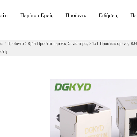
πίτι
Περίπου Εμείς
Προϊόντα
Ειδήσεις
Πε
δα
Προϊόντα
Rj45 Προστατευμένος Συνδετήρας
1x1 Προστατευμένος RJ4
ιστή