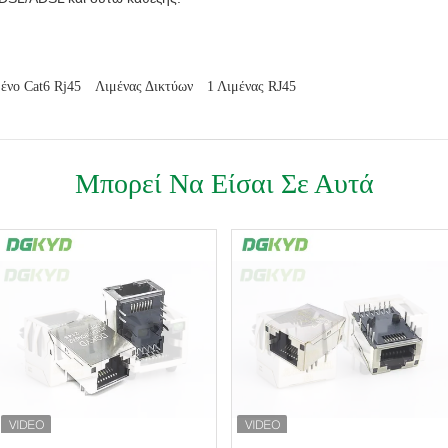
ένο Cat6 Rj45
Λιμένας Δικτύων
1 Λιμένας RJ45
Μπορεί Να Είσαι Σε Αυτά