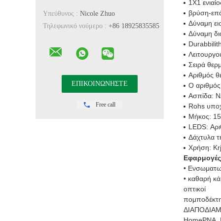
1X1 ενιαί
βρύση-επά
Υπεύθυνος :
Nicole Zhuo
Δύναμη ει
Τηλεφωνικό νούμερο :
+86 18925835585
Δύναμη δι
Durabbilit
Λειτουργο
Σειρά θερ
Αριθμός θ
Ο αριθμός
Ασπίδα: Ν
Free call
Rohs υπο
Μήκος: 1
LEDS: Αρι
Δάχτυλα τ
Χρήση: K
Εφαρμογές
• Ενσωματω
• καθαρή κ
οπτικοί
πομποδέκτης
ΔΙΑΠΟΔΙΑ
HomePNA, D