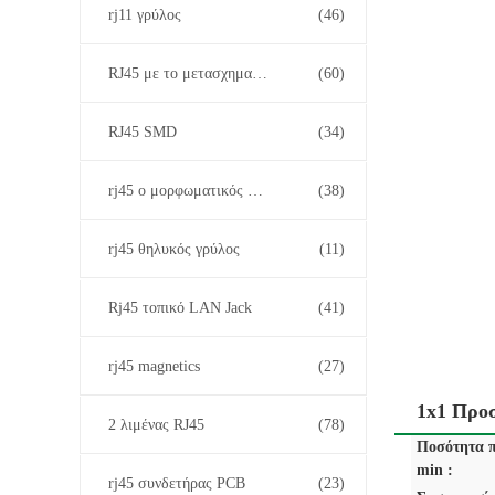
rj11 γρύλος
(46)
RJ45 με το μετασχηματιστή
(60)
RJ45 SMD
(34)
rj45 ο μορφωματικός Jack
(38)
rj45 θηλυκός γρύλος
(11)
Rj45 τοπικό LAN Jack
(41)
rj45 magnetics
(27)
1x1 Προ
2 λιμένας RJ45
(78)
Ποσότητα π
min :
rj45 συνδετήρας PCB
(23)