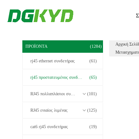
Σ
Αρχική Σελί
ΠΡΟΪΌΝΤΑ
(1284)
Μετασχηματ
rj45 ethernet συνδετήρας
(61)
rj45 προστατευμένος συνδετήρας
(65)
RJ45 πολλαπλάσιοι συνδετήρες λιμένων
(101)
RJ45 ενιαίος λιμένας
(125)
cat6 rj45 συνδετήρας
(19)