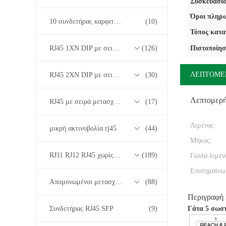
Συσκευασία
Όροι πληρω
10 συνδετήρας καρφιτσών RJ45
(10)
Τόπος κατα
RJ45 1XN DIP με σειρά μετασχηματιστών βάσης-T 10/100/1000M
(126)
Πιστοποίησ
ΛΕΠΤΟΜΕ
RJ45 2XN DIP με σειρά μετασχηματιστών βάσης-T 10/100/1000M
(30)
Λεπτομερ
RJ45 με σειρά μετασχηματιστών 2.5G/5G/10G Base-T
(17)
Λιμένας:
μικρή ακτινοβολία rj45
(44)
Μήκος:
RJ11 RJ12 RJ45 χωρίς σειρά μετασχηματιστών
(189)
Γωνία λιμέν
Επισημαίνω
Απομονωμένοι μετασχηματιστές
(88)
Περιγραφή
Συνδετήρας RJ45 SFP
(9)
Γάτα 5 σωστ