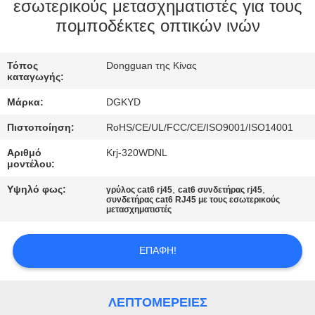
ΕΡΓΟΣΤΑΣΊΩΝ
εσωτερικούς μετασχηματιστές για τους
πομποδέκτες οπτικών ινών
ΠΟΙΟΤΙΚΌΣ
Τόπος
Dongguan της Κίνας
ΈΛΕΓΧΟΣ
καταγωγής:
Μάρκα:
DGKYD
ΜΑΣ
Πιστοποίηση:
RoHS/CE/UL/FCC/CE/ISO9001/ISO14001
ΕΛΆΤΕ
Αριθμό
Krj-320WDNL
ΣΕ
μοντέλου:
ΕΠΑΦΉ
Υψηλό φως:
,
,
γρύλος cat6 rj45
cat6 συνδετήρας rj45
συνδετήρας cat6 RJ45 με τους εσωτερικούς
ΜΕ
μετασχηματιστές
ΖΗΤΉΣΤΕ
ΕΠΑΦΉ!
ΈΝΑ
ΑΠΌΣΠΑΣΜΑ
ΛΕΠΤΟΜΈΡΕΙΕΣ