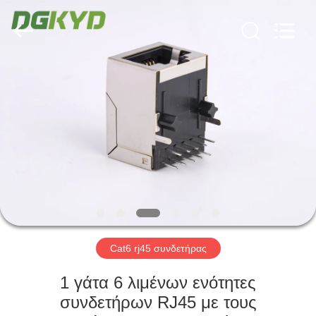
Keyouda
Electronic
Technology
Co.,ltd.
All
Rights
Reserved.
ΣΠΊΤΙ
ΠΡΟΪΌΝΤΑ
ΕΜΦΆΝΙΣΗ
VR
ΠΕΡΊΠΟΥ
ΕΜΕΊΣ
Cat6 rj45 συνδετήρας
1 γάτα 6 λιμένων ενότητες
ΓΎΡΟΣ
συνδετήρων RJ45 με τους