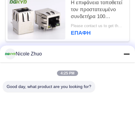
λάμπα και κλιπ
Η επιφάνεια τοποθετεί
ελαστικού
τον προστατευμένο
συνδετήρα 100
σωστής γωνίας
Please contact us to get the latest price. MOQ:1 κομμάτι
ethernet rj45 ΒΆΣΗ -
ΕΠΑΦΉ
οδηγήσεις TX Y/G
Nicole Zhuo
Λαϊκή κατηγορία
Όλα
4:25 PM
rj45 ethernet
rj45 προστατευμένος
συνδετήρας
συνδετήρας
Good day, what product are you looking for?
RJ45 πολλαπλάσιοι
RJ45 ενιαίος λιμένας
συνδετήρες λιμένων
cat6 rj45 συνδετήρας
rj11 γρύλος