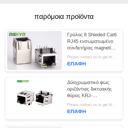
SITEMAP
παρόμοια προϊόντα
ΠΟΛΙΤΙΚΉ
Γρύλος 8 Shieded Cat6
ΜΥΣΤΙΚΌΤΗΤΑΣ
RJ45 ενσωματωμένο
συνδετήρας magnetics
δικτύων καρφιτσών
Please contact us to get the latest price. MOQ:1 κομμάτι
για το δρομολογητή
ΕΠΑΦΉ
Δύοχρωματικό φως
οριζόντιας δικτυακής
θύρας KRJ-
301EGOGOENL
Please contact us to get the latest price. MOQ:1 κομμάτι
Gigabit RJ45
ΕΠΑΦΉ
σύνδεσμος
επικοινωνίας με