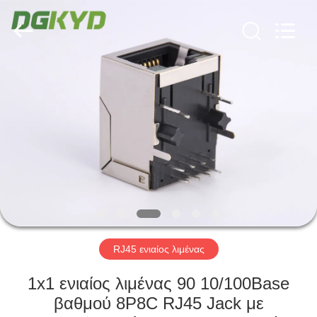
Keyouda
Electronic
Technology
Co.,ltd.
All
Rights
Reserved.
ΣΠΊΤΙ
ΠΡΟΪΌΝΤΑ
ΕΜΦΆΝΙΣΗ
VR
ΠΕΡΊΠΟΥ
ΕΜΕΊΣ
RJ45 ενιαίος λιμένας
1x1 ενιαίος λιμένας 90 10/100Base
ΓΎΡΟΣ
βαθμού 8P8C RJ45 Jack με