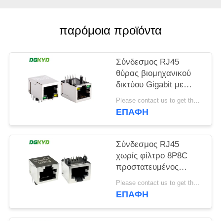
SITEMAP
παρόμοια προϊόντα
ΠΟΛΙΤΙΚΉ
Σύνδεσμος RJ45
ΜΥΣΤΙΚΌΤΗΤΑΣ
θύρας βιομηχανικού
δικτύου Gigabit με
προστατευτική ζώνη
Please contact us to get the latest price. MOQ:1 Τεμάχιο
φωτός TAB DOWN
ΕΠΑΦΉ
DGKYD111Q042AB2A1D
Σύνδεσμος RJ45
χωρίς φίλτρο 8P8C
προστατευμένος
σύνδεσμος
Please contact us to get the latest price. MOQ:1 Τεμάχιο
DGKYD561188GWA1DY128
ΕΠΑΦΉ