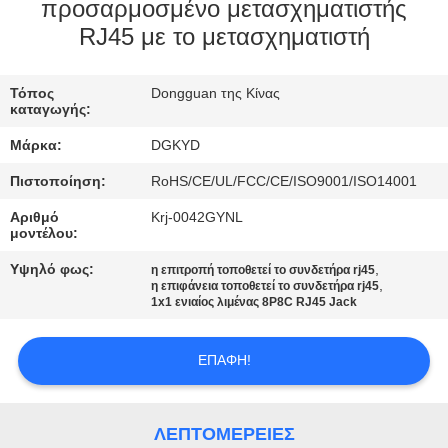
ΕΡΓΟΣΤΑΣΊΩΝ
προσαρμοσμένο μετασχηματιστής
RJ45 με το μετασχηματιστή
ΠΟΙΟΤΙΚΌΣ
Τόπος
Dongguan της Κίνας
ΈΛΕΓΧΟΣ
καταγωγής:
Μάρκα:
DGKYD
ΜΑΣ
Πιστοποίηση:
RoHS/CE/UL/FCC/CE/ISO9001/ISO14001
ΕΛΆΤΕ
Αριθμό
Krj-0042GYNL
ΣΕ
μοντέλου:
ΕΠΑΦΉ
Υψηλό φως:
,
η επιτροπή τοποθετεί το συνδετήρα rj45
,
η επιφάνεια τοποθετεί το συνδετήρα rj45
ΜΕ
1x1 ενιαίος λιμένας 8P8C RJ45 Jack
ΖΗΤΉΣΤΕ
ΕΠΑΦΉ!
ΈΝΑ
ΑΠΌΣΠΑΣΜΑ
ΛΕΠΤΟΜΈΡΕΙΕΣ