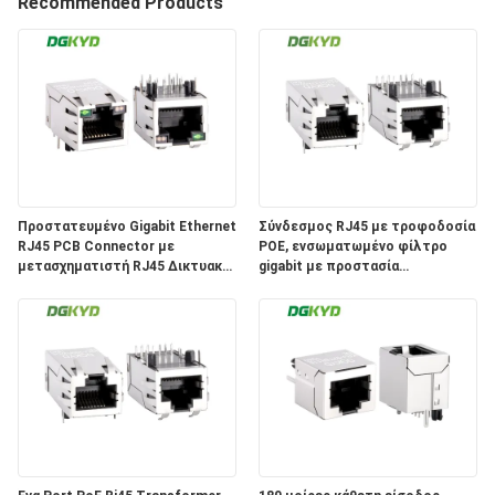
ΕΡΓΟΣΤΑΣΊΩΝ
Recommended Products
ΠΟΙΟΤΙΚΌΣ
ΈΛΕΓΧΟΣ
ΜΑΣ
ΕΛΆΤΕ
Προστατευμένο Gigabit Ethernet
Σύνδεσμος RJ45 με τροφοδοσία
RJ45 PCB Connector με
POE, ενσωματωμένο φίλτρο
ΣΕ
μετασχηματιστή RJ45 Δικτυακή
gigabit με προστασία
ΕΠΑΦΉ
πρίζα DGKYD311Q018DE3A4D
DGKYD411Q117HWA1DP
ΜΕ
ΖΗΤΉΣΤΕ
ΈΝΑ
ΑΠΌΣΠΑΣΜΑ