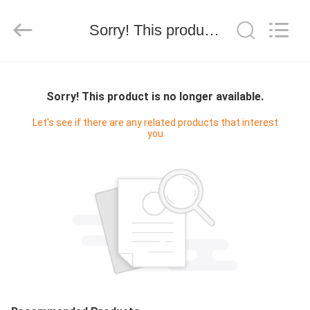
Keyouda
Electronic
Technology
Sorry! This product is no longer available.
Co.,ltd.
All
Rights
Reserved.
ΣΠΊΤΙ
Sorry! This product is no longer available.
ΠΡΟΪΌΝΤΑ
Let's see if there are any related products that interest
you
ΕΜΦΆΝΙΣΗ
VR
ΠΕΡΊΠΟΥ
ΕΜΕΊΣ
ΓΎΡΟΣ