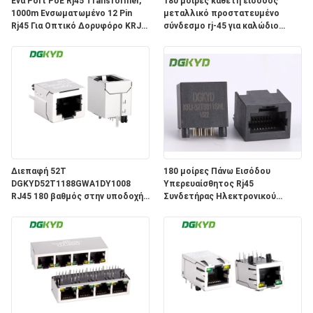
Ένα Port PoE Rj45 Transformer,
180 μοίρες κάθετη είσοδος
1000m Ενσωματωμένο 12 Pin
μεταλλικό προστατευμένο
SITEMAP
Rj45 Για Οπτικό Δορυφόρο KRJ-
σύνδεσμο rj-45 για καλώδιο
339PWDENL
θηλυκού jack rj45 KRJ-
52T8811ENL
ΠΟΛΙΤΙΚΉ
ΜΥΣΤΙΚΌΤΗΤΑΣ
Διεπαφή 52T
180 μοίρες Πάνω Εισόδου
DGKYD52T1188GWA1DY1008
Υπερευαίσθητος Rj45
RJ45 180 βαθμός στην υποδοχή
Συνδετήρας Ηλεκτρονικού
8P8C λιμένων δικτύων γραμμών
Καλώδιου Ηλεκτρονικού
κανένας ελαφρύς συνδετήρας
Ηλεκτρονικού
προστατευτικών καλυμμάτων