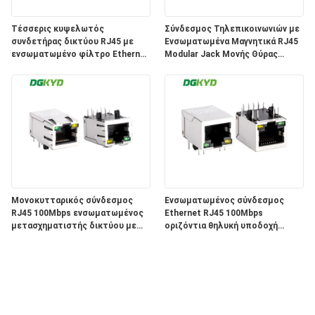
Τέσσερις κυψελωτός
Σύνδεσμος Τηλεπικοινωνιών με
συνδετήρας δικτύου RJ45 με
Ενσωματωμένα Μαγνητικά RJ45
ενσωματωμένο φίλτρο Ethernet
Modular Jack Μονής Θύρας
100Mbps
25.4mm KRJ-019SHZNL
DGKYD114B002AB2A1D3
Μονοκυτταρικός σύνδεσμος
Ενσωματωμένος σύνδεσμος
RJ45 100Mbps ενσωματωμένος
Ethernet RJ45 100Mbps
μετασχηματιστής δικτύου με
οριζόντια θηλυκή υποδοχή
διεπαφή φωτός δικτύου
DGKYD111B002BA2A4D
DGKYD311B074DB2A4DN