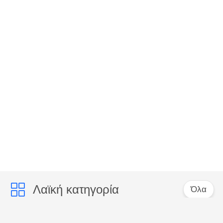
Λαϊκή κατηγορία
Όλα
rj45 ethernet
rj45 προστατευμένος