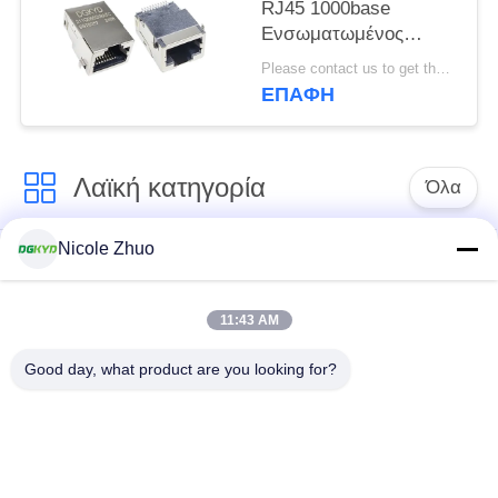
RJ45 1000base
Ενσωματωμένος
συνδετήρας Patch
Please contact us to get the latest price. MOQ:1 κομμάτι
Network Interface
ΕΠΑΦΉ
Ethernet Filtering
χωρίς φως SMD
Λαϊκή κατηγορία
Όλα
Nicole Zhuo
rj45 ethernet
rj45 προστατευμένος
συνδετήρας
συνδετήρας
11:43 AM
RJ45 πολλαπλάσιοι
RJ45 ενιαίος λιμένας
Good day, what product are you looking for?
συνδετήρες λιμένων
cat6 rj45 συνδετήρας
rj11 γρύλος