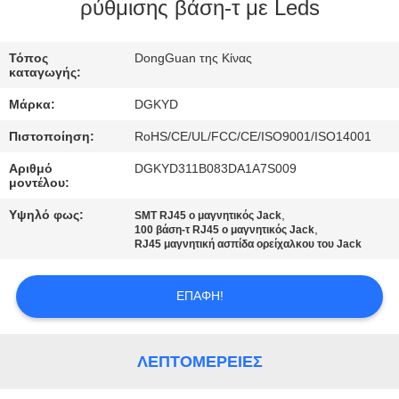
ΕΡΓΟΣΤΑΣΊΩΝ
ρύθμισης βάση-τ με Leds
ΠΟΙΟΤΙΚΌΣ
Τόπος
DongGuan της Κίνας
καταγωγής:
ΈΛΕΓΧΟΣ
Μάρκα:
DGKYD
Πιστοποίηση:
RoHS/CE/UL/FCC/CE/ISO9001/ISO14001
ΜΑΣ
Αριθμό
DGKYD311B083DA1A7S009
ΕΛΆΤΕ
μοντέλου:
ΣΕ
Υψηλό φως:
,
SMT RJ45 ο μαγνητικός Jack
,
ΕΠΑΦΉ
100 βάση-τ RJ45 ο μαγνητικός Jack
RJ45 μαγνητική ασπίδα ορείχαλκου του Jack
ΜΕ
ΕΠΑΦΉ!
ΖΗΤΉΣΤΕ
ΈΝΑ
ΛΕΠΤΟΜΈΡΕΙΕΣ
ΑΠΌΣΠΑΣΜΑ