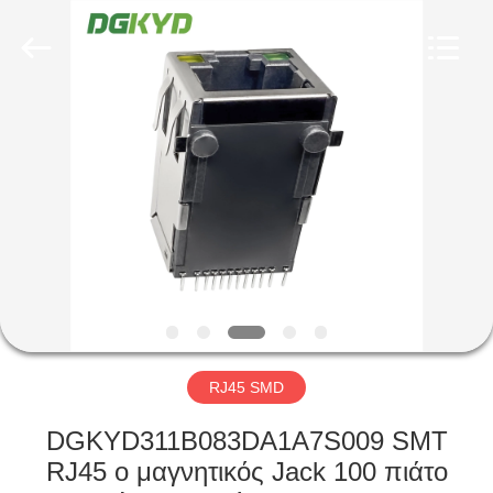
Keyouda
Electronic
Technology
Co.,ltd.
All
Rights
Reserved.
ΣΠΊΤΙ
ΠΡΟΪΌΝΤΑ
ΕΜΦΆΝΙΣΗ
VR
ΠΕΡΊΠΟΥ
ΕΜΕΊΣ
RJ45 SMD
DGKYD311B083DA1A7S009 SMT
ΓΎΡΟΣ
RJ45 ο μαγνητικός Jack 100 πιάτο