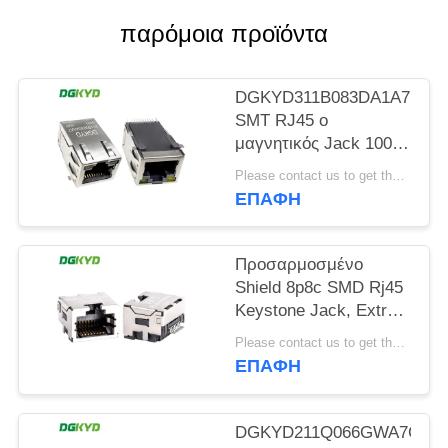
παρόμοια προϊόντα
SITEMAP
DGKYD311B083DA1A7S00
ΠΟΛΙΤΙΚΉ
SMT RJ45 ο
ΜΥΣΤΙΚΌΤΗΤΑΣ
μαγνητικός Jack 100
πιάτο ρύθμισης βάση-τ
Please contact us to get the latest price. MOQ:Διαπραγμάτευση
με Leds
ΕΠΑΦΉ
Προσαρμοσμένο
Shield 8p8c SMD Rj45
Keystone Jack, Extra
Low Profile Ethernet
Please contact us to get the latest price. MOQ:1 κομμάτι
Connector KRJ-
ΕΠΑΦΉ
85A85MMNL
DGKYD211Q066GWA7CBST